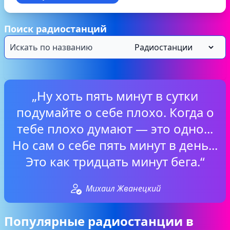
Поиск радиостанций
„Ну хоть пять минут в сутки
подумайте о себе плохо. Когда о
тебе плохо думают — это одно...
Но сам о себе пять минут в день...
Это как тридцать минут бега.“
Михаил Жванецкий
Популярные радиостанции в