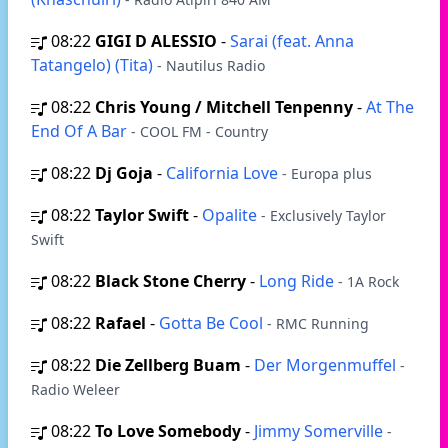
08:22
GIGI D ALESSIO
-
Sarai (feat. Anna
Tatangelo) (Tita)
- Nautilus Radio
08:22
Chris Young / Mitchell Tenpenny
-
At The
End Of A Bar
- COOL FM - Country
08:22
Dj Goja
-
California Love
- Europa plus
08:22
Taylor Swift
-
Opalite
- Exclusively Taylor
Swift
08:22
Black Stone Cherry
-
Long Ride
- 1A Rock
08:22
Rafael
-
Gotta Be Cool
- RMC Running
08:22
Die Zellberg Buam
-
Der Morgenmuffel
-
Radio Weleer
08:22
To Love Somebody
-
Jimmy Somerville
-