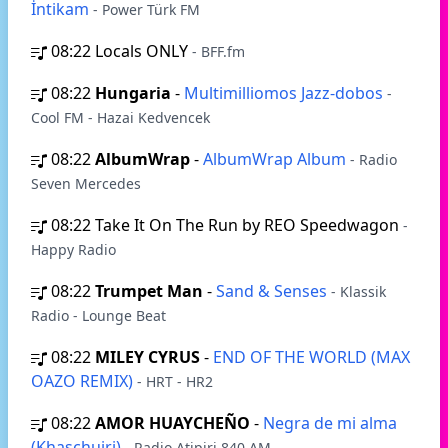
İntikam
- Power Türk FM
08:22
Locals ONLY
- BFF.fm
08:22
Hungaria
-
Multimilliomos Jazz-dobos
-
Cool FM - Hazai Kedvencek
08:22
AlbumWrap
-
AlbumWrap Album
- Radio
Seven Mercedes
08:22
Take It On The Run by REO Speedwagon
-
Happy Radio
08:22
Trumpet Man
-
Sand & Senses
- Klassik
Radio - Lounge Beat
08:22
MILEY CYRUS
-
END OF THE WORLD (MAX
OAZO REMIX)
- HRT - HR2
08:22
AMOR HUAYCHEÑO
-
Negra de mi alma
(Khaschuiri)
- Radio Atipiri 840 AM