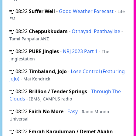
08:22
Suffer Well
-
Good Weather Forecast
- Life
FM
08:22
Cheppukkudam
-
Othayadi Paathayilae
-
Tamil Panpalai ANZ
08:22
PURE Jingles
-
NRJ 2023 Part 1
- The
Jinglestation
08:22
Timbaland, JoJo
-
Lose Control (Featuring
JoJo)
- Mai Kendrick
08:22
Brillion / Tender Springs
-
Through The
Clouds
- IBM&J CAMPUS radio
08:22
Faith No More
-
Easy
- Radio Mundo
Universal
08:22
Emrah Karaduman / Demet Akalın
-