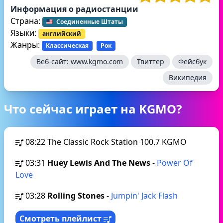
Информация о радиостанции
Страна:
Соединенные Штаты
Языки:
английский
Жанры:
Классическая
Рок
Веб-сайт:
www.kgmo.com
Твиттер
Фейсбук
Википедия
Что сейчас играет на KGMO?
08:22
The Classic Rock Station 100.7 KGMO
03:31
Huey Lewis And The News
-
Power Of
Love
03:28
Rolling Stones
-
Jumpin' Jack Flash
Смотреть плейлист