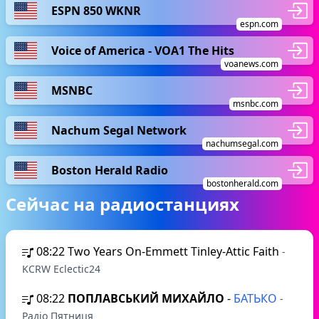
ESPN 850 WKNR
espn.com
Voice of America - VOA1 The Hits
voanews.com
MSNBC
msnbc.com
Nachum Segal Network
nachumsegal.com
Boston Herald Radio
bostonherald.com
Сейчас на радиостанциях
08:22
Two Years On-Emmett Tinley-Attic Faith
-
KCRW Eclectic24
08:22
ПОПЛАВСЬКИЙ МИХАЙЛО
-
БАТЬКО
-
Радіо Пятниця