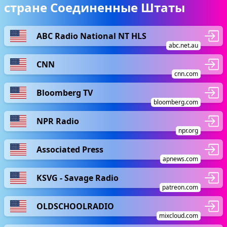
стране Соединенные Штаты
ABC Radio National NT HLS
abc.net.au
CNN
cnn.com
Bloomberg TV
bloomberg.com
NPR Radio
npr.org
Associated Press
apnews.com
KSVG - Savage Radio
patreon.com
OLDSCHOOLRADIO
mixcloud.com