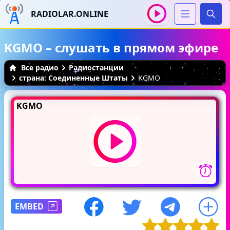
RADIOLAR.ONLINE
Иска
KGMO – слушать в прямом эфире
Все радио
Радиостанции
страна: Соединенные Штаты
KGMO
KGMO
EMBED