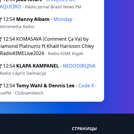
VAQUEIRO
- Rádio Jornal Brasil News FM
12:54
Manny Albam
-
Monday
-
etromedia Radio
12:54
KOMASAVA (Comment Ça Va) by
iamond Platnumz ft Khalil Harisson Chley
RadioKIMELive2024
- Radio KIME Kigali
12:54
KLAPA KAMPANEL
-
NEDODIRLJIVA
 Radio Capris Dalmacija
12:54
Tomy Wahl & Dennis Lee
-
Code X
-
luxFM - Clubsandwich
СТРАНИЦЫ