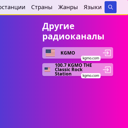
останции
Страны
Жанры
Языки
Search
Другие
радиоканалы
KGMO
kgmo.com
100.7 KGMO THE
Classic Rock
Station
kgmo.com