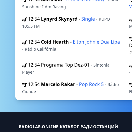
Sunshine-I Am Raving
12:54
Lynyrd Skynyrd
-
Single
- KUPO
105.5 FM
M
12:54
Cold Hearth
-
Elton John e Dua Lipa
D
- Rádio Califórnia
#
12:54
Programa Top Dez-01
- Sintonia
Player
-
12:54
Marcelo Rakar
-
Pop Rock 5
- Rádio
Cidade
F
RADIOLAR.ONLINE КАТАЛОГ РАДИОСТАНЦИЙ