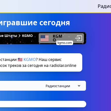
Ради
игравшие сегодня
ные Штаты
KGMO
KGM
O
kgmo.com
станции 🇺🇸
KGMO
? Наш сервис
к треков за сегодня на radiolar.online