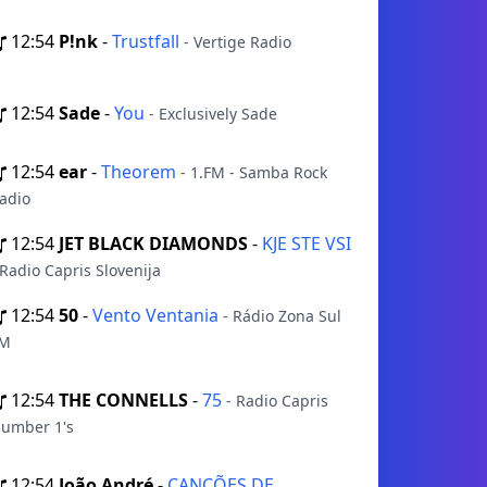
12:54
P!nk
-
Trustfall
- Vertige Radio
12:54
Sade
-
You
- Exclusively Sade
12:54
ear
-
Theorem
- 1.FM - Samba Rock
adio
12:54
JET BLACK DIAMONDS
-
KJE STE VSI
 Radio Capris Slovenija
12:54
50
-
Vento Ventania
- Rádio Zona Sul
M
12:54
THE CONNELLS
-
75
- Radio Capris
umber 1's
12:54
João André
-
CANÇÕES DE