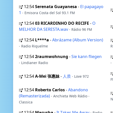
12:54
Serenata Guayanesa
-
El papagayo
1
- Emisora Costa del Sol 93.1 FM
12:54
03 RICARDINHO DO RECIFE
-
O
MELHOR DA SERESTA.wav
- Rádio 96 FM
12:54
L****a
-
Abrázame (Album Version)
- Radio Riquelme
R
12:54
2raumwohnung
-
Sie kann fliegen
- Lindianer Radio
-
12:54
A-Mei 张惠妹
-
人质
- Love 972
F
12:54
Roberto Carlos
-
Abandono
(Remasterizada)
- Anchieta Web Rádio -
N
Classica
12:54
Marusha
-
It Takes Me Away
- Radio