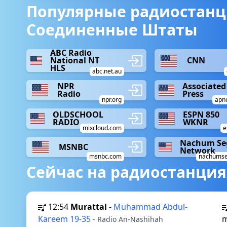
Популярные радиостанц
Соединенные Штаты
ABC Radio
National NT
CNN
HLS
abc.net.au
NPR
Associated
Radio
Press
npr.org
apn
OLDSCHOOL
ESPN 850
RADIO
WKNR
mixcloud.com
e
Nachum Se
MSNBC
Network
msnbc.com
nachumse
Сейчас на радиостанция
12:54
Murattal
-
Muhammad Abdul-
Kareem 19-35
- Radio An-Nashihah