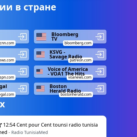
ии в стране
Bloomberg
TV
cnn.com
bloomberg.com
KSVG -
Savage Radio
ews.com
patreon.com
Voice of America
- VOA1 The Hits
spn.com
voanews.com
gal
Boston
Herald Radio
gal.com
bostonherald.com
х
12:54
Cent pour Cent tounsi radio tunisia
med
- Radio TunisiaMed