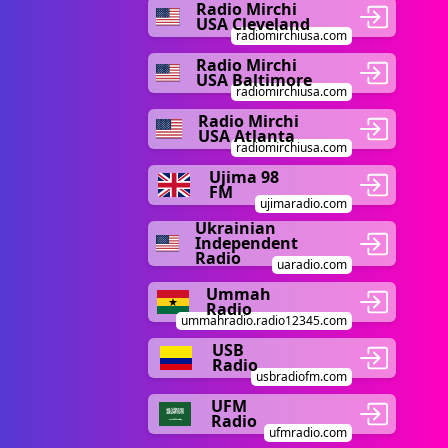
Radio Mirchi
USA Cleveland
radiomirchiusa.com
Radio Mirchi
USA Baltimore
radiomirchiusa.com
Radio Mirchi
USA Atlanta
radiomirchiusa.com
Ujima 98
FM
ujimaradio.com
Ukrainian
Independent
Radio
uaradio.com
Ummah
Radio
ummahradio.radio12345.com
USB
Radio
usbradiofm.com
UFM
Radio
ufmradio.com