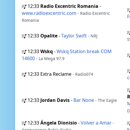
12:33
Radio Excentric Romania
-
www.radioexcentric.com
- Radio Excentric
F
Romania
12:33
Opalite
-
Taylor Swift
- NRJ
S
12:33
Wskq
-
Wskq Station break COM
14600
- La Mega 97.9
12:33
Extra Reclame
- Radio074
c
R
12:33
Jordan Davis
-
Bar None
- The Eagle
M
D
12:33
Ángela Dionisio
-
Volver a Amar
-
M
Animaciones Bahía Radio