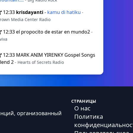
12:33
krisdayanti
-
kamu di hatiku
-
rown Media Center Radio
12:33
el propocito de estar en mundo2
-
viva
12:33
MARK ANIM YIRENKY Gospel Songs
lend 2
- Hearts of Secrets Radio
СТРАНИЦЫ
О нас
анций, организованный
Политика
конфиденциальнос