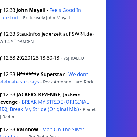
12:33
John Mayall
-
Feels Good In
rankfurt
- Exclusively John Mayall
12:33
Stau-Infos jederzeit auf SWR4.de
-
WR 4 SÜDBADEN
12:33
20220123 18-30-13
- VSJ RADIO
12:33
H******e Superstar
-
We dont
elebrate sundays
- Rock Antenne Hard Rock
12:33
JACKERS REVENGE; Jackers
evenge
-
BREAK MY STRIDE (ORIGINAL
IX); Break My Stride (Original Mix)
- Planet
J Radio
12:33
Rainbow
-
Man On The Silver
ountain....
- Big Radio Rock