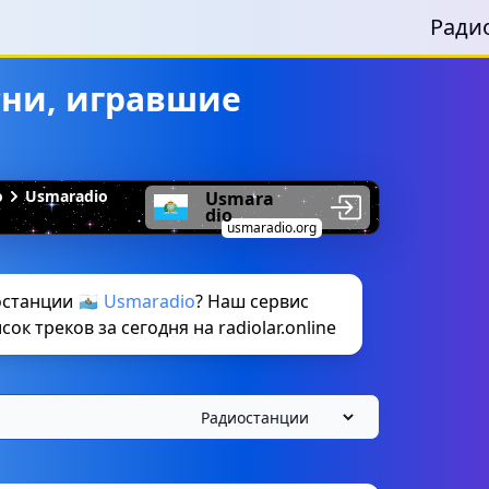
Ради
сни, игравшие
о
Usmaradio
Usmara
dio
usmaradio.org
станции 🇸🇲
Usmaradio
? Наш сервис
к треков за сегодня на radiolar.online