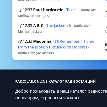
12:33
Paul Hardcastle
-
Take 1
- Radio Art -
Mellow Smooth Jazz
C
12:33
A-B-C
-
The Jackson 5
- Radio RMF -
Michael Jackson
A
12:33
Madonna
-
I'll Remember (Theme
from the Motion Picture With Honors)
-
b
Rádio Geração Anos80
RADIOLAR.ONLINE КАТАЛОГ РАДИОСТАНЦИЙ
Добро пожаловать в наш каталог радиост
по жанрам, странам и языкам.