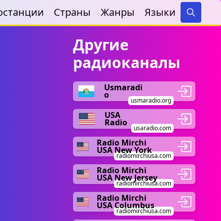
останции
Страны
Жанры
Языки
Search
Другие
радиоканалы
Usmaradi
o
usmaradio.org
USA
Radio
usaradio.com
Radio Mirchi
USA New York
radiomirchiusa.com
Radio Mirchi
USA New Jersey
radiomirchiusa.com
Radio Mirchi
USA Columbus
radiomirchiusa.com