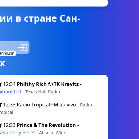
и в стране Сан-
rino.sm
х
12:34
Philthy Rich f./TK Kravitz
-
xhausted
- Texas Hott Radio
12:33
Radio Tropical FM ao vivo
- Rádio
ropical
12:33
Prince & The Revolution
-
aspberry Beret
- Absolut 80er