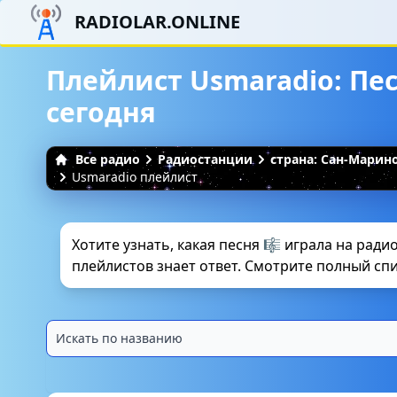
RADIOLAR.ONLINE
Плейлист Usmaradio: Пе
сегодня
Все радио
Радиостанции
страна: Сан-Марин
Usmaradio плейлист
Хотите узнать, какая песня 🎼 играла на радио
плейлистов знает ответ. Смотрите полный списо