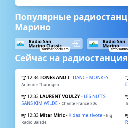
Популярные радиостанци
Марино
Radio San
Radio San
Marino Classic
Marino
sanmarinortv.sm
smtvsanma
Сейчас на радиостанция
12:34
TONES AND I
-
DANCE MONKEY
-
E
Antenne Thuringen
12:33
LAURENT VOULZY
-
LES NUITS
SANS KIM WILDE
- Chante France 80s
T
12:33
Mitar Miric
-
Kidas me zivote
- Big
R
Radio Balade