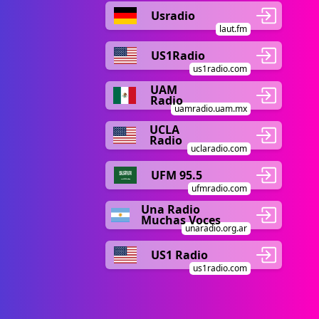
Usradio
laut.fm
US1Radio
us1radio.com
UAM
Radio
uamradio.uam.mx
UCLA
Radio
uclaradio.com
UFM 95.5
ufmradio.com
Una Radio
Muchas Voces
unaradio.org.ar
US1 Radio
us1radio.com