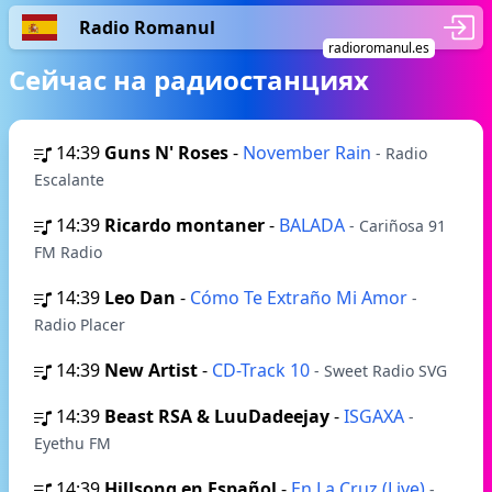
Radio Romanul
radioromanul.es
Сейчас на радиостанциях
14:39
Guns N' Roses
-
November Rain
- Radio
Escalante
14:39
Ricardo montaner
-
BALADA
- Cariñosa 91
FM Radio
14:39
Leo Dan
-
Cómo Te Extraño Mi Amor
-
Radio Placer
14:39
New Artist
-
CD-Track 10
- Sweet Radio SVG
14:39
Beast RSA & LuuDadeejay
-
ISGAXA
-
Eyethu FM
14:39
Hillsong en Español
-
En La Cruz (Live)
-