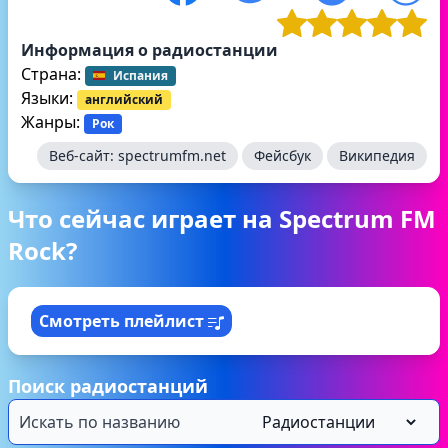
Информация о радиостанции
Страна:
Испания
Языки:
английский
Жанры:
Рок
Веб-сайт:
spectrumfm.net
Фейсбук
Википедия
Что сейчас играет на Spectrum FM
Rock?
Смотреть плейлист
Поиск радиостанций