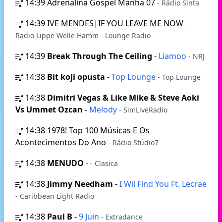
14:39
Adrenalina Gospel Manha 07
- Rádio Sinta
14:39
IVE MENDES|IF YOU LEAVE ME NOW
-
Radio Lippe Welle Hamm - Lounge Radio
14:39
Break Through The Ceiling
-
Liamoo
- NRJ
14:38
Bit koji opusta
-
Top Lounge
- Top Lounge
14:38
Dimitri Vegas & Like Mike & Steve Aoki
Vs Ummet Ozcan
-
Melody
- SimLiveRadio
14:38
1978! Top 100 Músicas E Os
Acontecimentos Do Ano
- Rádio Stúdio7
14:38
MENUDO
-
- Clasica
14:38
Jimmy Needham
-
I Wil Find You Ft. Lecrae
- Caribbean Light Radio
14:38
Paul B
-
9 Juin
- Extradance