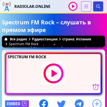
RADIOLAR.ONLINE
Иска
Spectrum FM Rock – слушать в
прямом эфире
Все радио
Радиостанции
страна: Испания
Spectrum FM Rock
SPECTRUM FM ROCK
EMBED