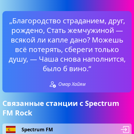
„Благородство страданием, друг,
рождено, Стать жемчужиной —
всякой ли капле дано? Можешь
всё потерять, сбереги только
душу, — Чаша снова наполнится,
было б вино.“
Омар Хайям
Связанные станции с Spectrum
FM Rock
Spectrum FM