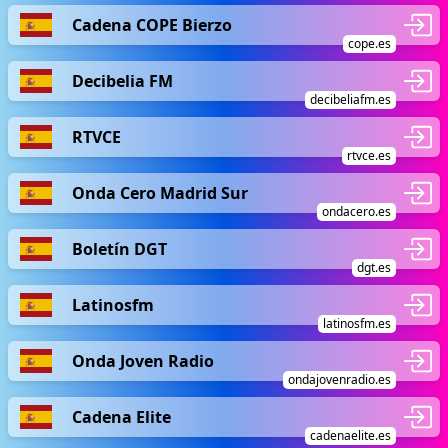
Cadena COPE Bierzo
cope.es
Decibelia FM
decibeliafm.es
RTVCE
rtvce.es
Onda Cero Madrid Sur
ondacero.es
Boletín DGT
dgt.es
Latinosfm
latinosfm.es
Onda Joven Radio
ondajovenradio.es
Cadena Elite
cadenaelite.es