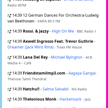
Radio VEFM
14:39
12 German Dances For Orchestra-Ludwig
van Beethoven
- KMFA 89.5 FM
14:39
Rossi. & Jazzy
-
High On Me
- BBC Radio 1
14:39
Axwell Ingrosso Feat. Trevor Guthrie
-
Dreamer (Jack Wins Rmx)
- Traxx FM House
14:39
Lana Del Rey
-
Michael Byington
- ACB
Media 4 – Café
14:39
Friendstamilmp3.com
-
Aagaya Gangai
-
Thenisai Tamil Thendral
14:39
Hatchu!!
-
Salma Salsabil
- NG Radio
14:39
Thelonious Monk
-
Hackensack
- Jazz