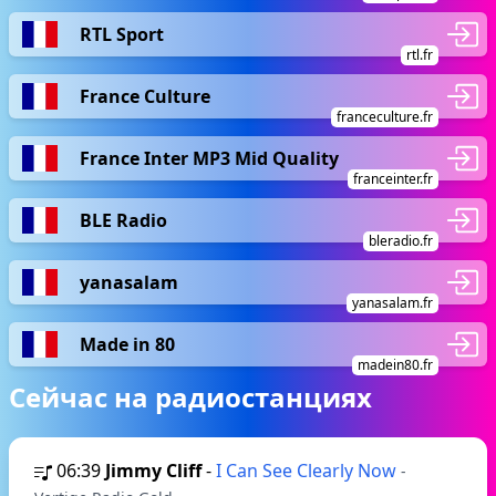
RTL Sport
rtl.fr
France Culture
franceculture.fr
France Inter MP3 Mid Quality
franceinter.fr
BLE Radio
bleradio.fr
yanasalam
yanasalam.fr
Made in 80
madein80.fr
Сейчас на радиостанциях
06:39
Jimmy Cliff
-
I Can See Clearly Now
-