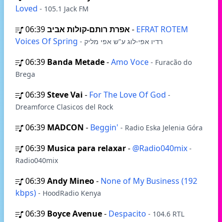
Loved
- 105.1 Jack FM
06:39
אפרת רותם-קולות אביב
-
EFRAT ROTEM
Voices Of Spring
- רדיו אפי-לוג ע"ש אפי מליק
06:39
Banda Metade
-
Amo Voce
- Furacão do
Brega
06:39
Steve Vai
-
For The Love Of God
-
Dreamforce Clasicos del Rock
06:39
MADCON
-
Beggin'
- Radio Eska Jelenia Góra
06:39
Musica para relaxar
-
@Radio040mix
-
Radio040mix
06:39
Andy Mineo
-
None of My Business (192
kbps)
- HoodRadio Kenya
06:39
Boyce Avenue
-
Despacito
- 104.6 RTL