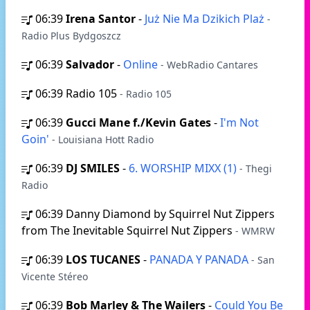
06:39
Irena Santor
-
Już Nie Ma Dzikich Plaż
-
Radio Plus Bydgoszcz
06:39
Salvador
-
Online
- WebRadio Cantares
06:39
Radio 105
- Radio 105
06:39
Gucci Mane f./Kevin Gates
-
I'm Not
Goin'
- Louisiana Hott Radio
06:39
DJ SMILES
-
6. WORSHIP MIXX (1)
- Thegi
Radio
06:39
Danny Diamond by Squirrel Nut Zippers
from The Inevitable Squirrel Nut Zippers
- WMRW
06:39
LOS TUCANES
-
PANADA Y PANADA
- San
Vicente Stéreo
06:39
Bob Marley & The Wailers
-
Could You Be