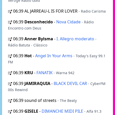
Vertige Radio Gold
06:39
AL JARREAU-L IS FOR LOVER
- Radio Carisma
06:39
Desconhecido
-
Nova Cidade
- Rádio
Encontro com Deus
06:39
Anner Bylsma
-
I. Allegro moderato
-
Rádio Batuta - Clássico
06:39
Hot
-
Angel In Your Arms
- Today's Easy 99.1
FM
06:39
KRU
-
FANATIK
- Warna 942
06:39
JAMIRAQUIA
-
BLACK DEVIL CAR
- CyberFM
00s Rewind
06:39
sound of streets
- The Beaty
06:39
GISELE
-
DIMANCHE MIDI PILE
- Alfa 91.3