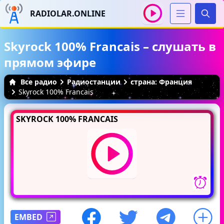
RADIOLAR.ONLINE
Иска
Skyrock 100% Francais – слушать в
прямом эфире
Все радио
Радиостанции
страна: Франция
Skyrock 100% Francais
SKYROCK 100% FRANCAIS
EMBED