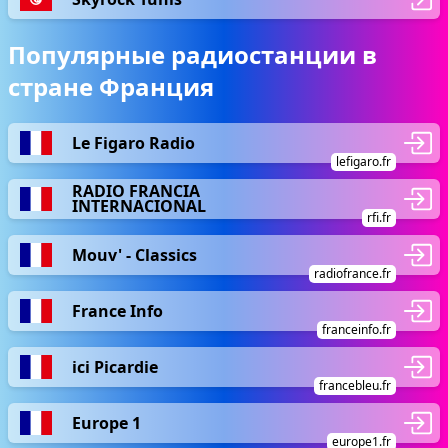
Популярные радиостанции в
стране Франция
Le Figaro Radio
lefigaro.fr
RADIO FRANCIA
INTERNACIONAL
rfi.fr
Mouv' - Classics
radiofrance.fr
France Info
franceinfo.fr
ici Picardie
francebleu.fr
Europe 1
europe1.fr