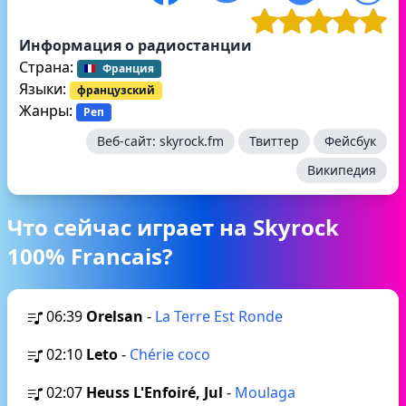
Информация о радиостанции
Страна:
Франция
Языки:
французский
Жанры:
Реп
Веб-сайт:
skyrock.fm
Твиттер
Фейсбук
Википедия
Что сейчас играет на Skyrock
100% Francais?
06:39
Orelsan
-
La Terre Est Ronde
02:10
Leto
-
Chérie coco
02:07
Heuss L'Enfoiré, Jul
-
Moulaga