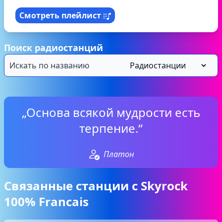
Смотреть плейлист
Поиск радиостанций
„Основа всякой мудрости есть
терпение.“
Платон
Связанные станции с Skyrock
100% Francais