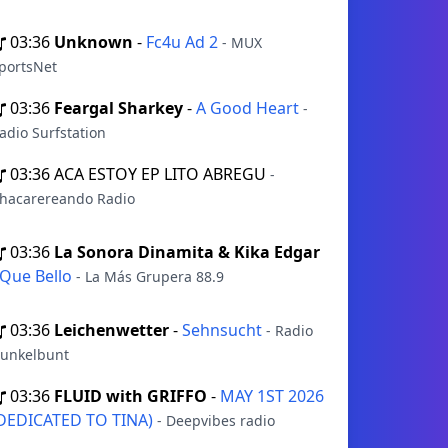
03:36
Unknown
-
Fc4u Ad 2
- MUX
portsNet
03:36
Feargal Sharkey
-
A Good Heart
-
adio Surfstation
03:36
ACA ESTOY EP LITO ABREGU
-
hacarereando Radio
03:36
La Sonora Dinamita & Kika Edgar
Que Bello
- La Más Grupera 88.9
03:36
Leichenwetter
-
Sehnsucht
- Radio
unkelbunt
03:36
FLUID with GRIFFO
-
MAY 1ST 2026
DEDICATED TO TINA)
- Deepvibes radio