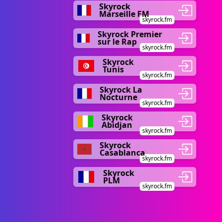
Skyrock
Marseille FM
skyrock.fm
Skyrock Premier
sur le Rap
skyrock.fm
Skyrock
Tunis
skyrock.fm
Skyrock La
Nocturne
skyrock.fm
Skyrock
Abidjan
skyrock.fm
Skyrock
Casablanca
skyrock.fm
Skyrock
PLM
skyrock.fm