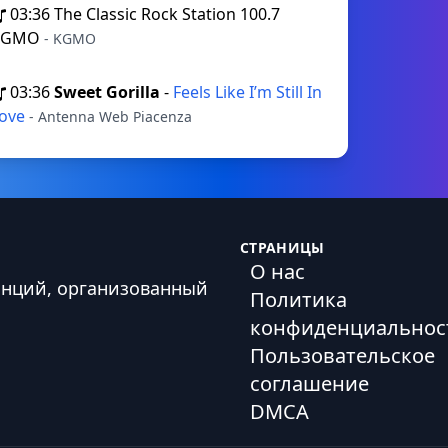
03:36
The Classic Rock Station 100.7
KGMO
- KGMO
03:36
Sweet Gorilla
-
Feels Like I’m Still In
ove
- Antenna Web Piacenza
СТРАНИЦЫ
О нас
анций, организованный
Политика
конфиденциальнос
Пользовательское
соглашение
DMCA