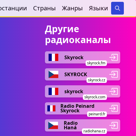
останции
Страны
Жанры
Языки
Search
Другие
радиоканалы
Skyrock
skyrock.fm
SKYROCK
skyrock.cz
skyrock
skyrock.com
Radio Peinard
Skyrock
peinard.fr
Radio
Haná
radiohana.cz