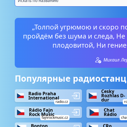
„Толпой угрюмою и скоро 
пройдём без шума и следа, Н
плодовитой, Ни гение
Михаил Л
Популярные радиостанц
Cesky
Radio Praha
Rozhlas D-
International
dur
radio.cz
r
Rádio Fajn
Chat
Rock Music
Rádio
fajnrockmusic.cz
cha
Bonton
CRo