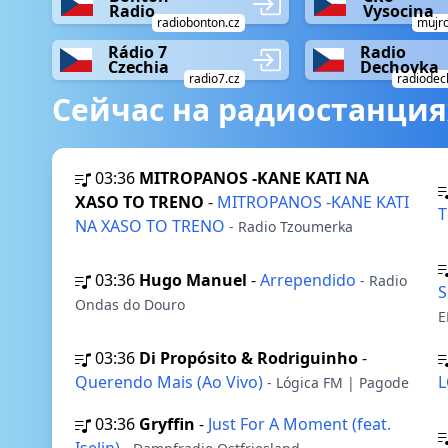
Radio
Vysocina
radiobonton.cz
mujro
Rádio 7
Radio
Czechia
Dechovka
radio7.cz
radiodec
Сейчас на радиостанция
03:36
MITROPANOS -KANE KATI NA
XASO TO TRENO
-
MITROPANOS -KANE KATI
T
NA XASO TO TRENO
- Radio Tzoumerka
03:36
Hugo Manuel
-
Arrependido
- Radio
S
Ondas do Douro
E
03:36
Di Propósito & Rodriguinho
-
Querendo Mais (Ao Vivo)
- Lógica FM | Pagode
03:36
Gryffin
-
Just For A Moment (feat.