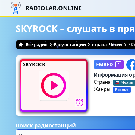
RADIOLAR.ONLINE
SKYROCK – слушать в пр
Все радио
Радиостанции
страна: Чехия
SK
SKYROCK
EMBED
Информация о 
Страна:
Чехия
Жанры:
Разное
Поиск радиостанций