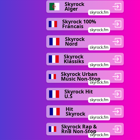
Skyrock
Alger
skyrock.fm
Skyrock 100%
Francais
skyrock.fm
Skyrock
Nord
skyrock.fm
Skyrock
Klassiks
skyrock.fm
Skyrock Urban
Music Non-Stop
skyrock.fm
Skyrock Hit
U.S
skyrock.fm
Hit
Skyrock
skyrock.fm
Skyrock Rap &
RnB Non-Stop
skyrock.fm