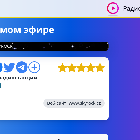
Ради
ямом эфире
YROCK
радиостанции
Веб-сайт:
www.skyrock.cz