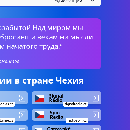
позабытой Над миром мы
е бросивши векам ни мысли
м начатого труда.“
ермонтов
ии в стране Чехия
Signal
Radio
ozhlas.cz
signalradio.cz
Spin
Radio
tujme.cz
radiospin.cz
Ostravské