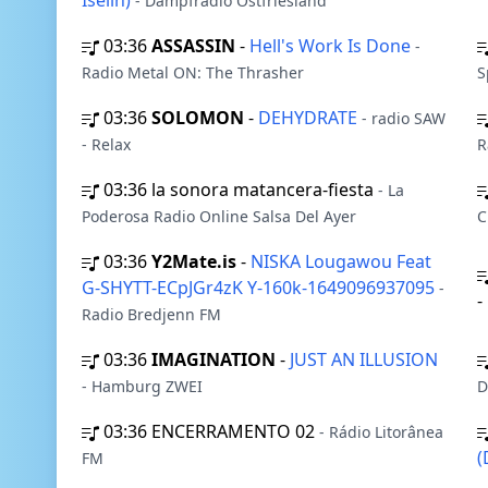
Iselin)
- Dampfradio Ostfriesland
03:36
ASSASSIN
-
Hell's Work Is Done
-
Radio Metal ON: The Thrasher
S
03:36
SOLOMON
-
DEHYDRATE
- radio SAW
- Relax
R
03:36
la sonora matancera-fiesta
- La
Poderosa Radio Online Salsa Del Ayer
C
03:36
Y2Mate.is
-
NISKA Lougawou Feat
G-SHYTT-ECpJGr4zK Y-160k-1649096937095
-
-
Radio Bredjenn FM
03:36
IMAGINATION
-
JUST AN ILLUSION
- Hamburg ZWEI
D
03:36
ENCERRAMENTO 02
- Rádio Litorânea
(
FM