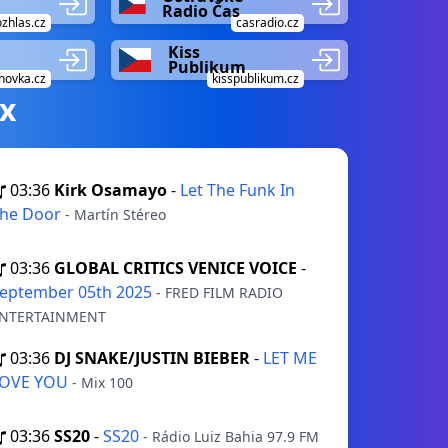
Radio Čas
zhlas.cz
casradio.cz
Kiss
Publikum
hovka.cz
kisspublikum.cz
х
03:36
Kirk Osamayo
-
Let The Funk In
he Door
- Martín Stéreo
03:36
GLOBAL CRITICS VENICE VOICE
-
eptember 05th 2025
- FRED FILM RADIO
NTERTAINMENT
03:36
DJ SNAKE/JUSTIN BIEBER
-
LET ME
LOVE YOU
- Mix 100
03:36
SS20
-
SS20
- Rádio Luiz Bahia 97.9 FM