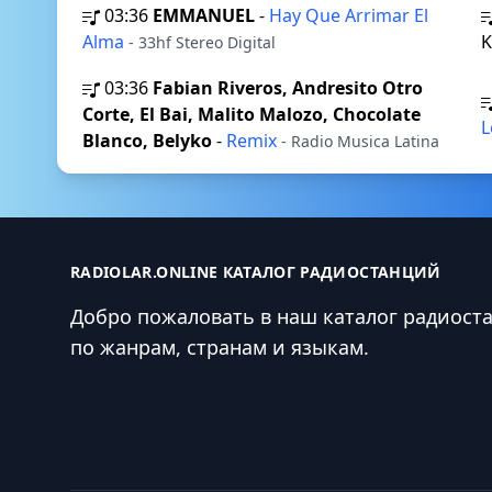
03:36
EMMANUEL
-
Hay Que Arrimar El
Alma
- 33hf Stereo Digital
03:36
Fabian Riveros, Andresito Otro
Corte, El Bai, Malito Malozo, Chocolate
L
Blanco, Belyko
-
Remix
- Radio Musica Latina
RADIOLAR.ONLINE КАТАЛОГ РАДИОСТАНЦИЙ
Добро пожаловать в наш каталог радиост
по жанрам, странам и языкам.