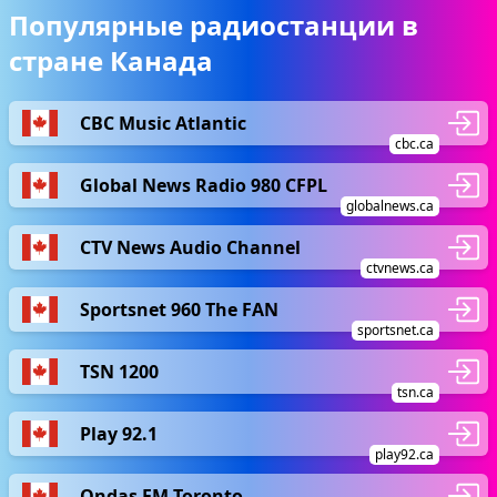
Популярные радиостанции в
стране Канада
CBC Music Atlantic
cbc.ca
Global News Radio 980 CFPL
globalnews.ca
CTV News Audio Channel
ctvnews.ca
Sportsnet 960 The FAN
sportsnet.ca
TSN 1200
tsn.ca
Play 92.1
play92.ca
Ondas FM Toronto