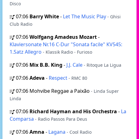
Disco
07:06
Barry White
-
Let The Music Play
- Ghisi
Club Radio
07:06
Wolfgang Amadeus Mozart
-
Klaviersonate Nr.16 C-Dur "Sonata facile" KV545:
1.Satz Allegro
- Klassik Radio - Furioso
07:06
Mix B.B. King
-
J.J. Cale
- Ritoque La Ligua
07:06
Adeva
-
Respect
- RMC 80
07:06
Mohvibe Reggae a Paixão
- Linda Super
Linda
07:06
Richard Hayman and His Orchestra
-
La
Comparsa
- Radio Passos Para Deus
07:06
Amna
-
Lagana
- Cool Radio