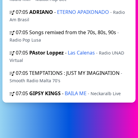
07:05
ADRIANO
-
ETERNO APAIXONADO
- Radio
Am Brasil
07:05
Songs remixed from the 70s, 80s, 90s
-
Radio Pop Lusa
07:05
PAstor Loppez
-
Las Calenas
- Radio UNAD
Virtual
07:05
TEMPTATIONS : JUST MY IMAGINATION
-
Smooth Radio Malta 70's
07:05
GIPSY KINGS
-
BAILA ME
- Neckaralb Live