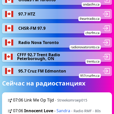
ondasfm.ca
97.7 HTZ
iheartradio.ca
CHSR-FM 97.9
chsrfm.ca
Radio Nova Toronto
radionovatoronto.ca
CFFF 92.7 Trent Radio
Peterborough, ON
trentu.ca
95.7 Cruz FM Edmonton
957cruzfm.ca
Сейчас на радиостанциях
07:06
Link Me Op Tijd
- Streekomroep015
07:06
Innocent Love
-
Sandra
- Radio RMF - 80s