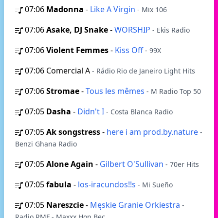
07:06
Madonna
-
Like A Virgin
- Mix 106
07:06
Asake, DJ Snake
-
WORSHIP
- Ekis Radio
07:06
Violent Femmes
-
Kiss Off
- 99X
07:06
Comercial A
- Rádio Rio de Janeiro Light Hits
07:06
Stromae
-
Tous les mêmes
- M Radio Top 50
07:05
Dasha
-
Didn't I
- Costa Blanca Radio
07:05
Ak songstress
-
here i am prod.by.nature
-
Benzi Ghana Radio
07:05
Alone Again
-
Gilbert O'Sullivan
- 70er Hits
07:05
fabula
-
los-iracundos!!s
- Mi Sueño
07:05
Nareszcie
-
Męskie Granie Orkiestra
-
Radio RMF - Maxxx Hop Bec