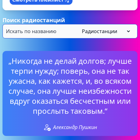
Поиск радиостанций
„Никогда не делай долгов; лучше
терпи нужду; поверь, она не так
ужасна, как кажется, и, во всяком
случае, она лучше неизбежности
вдруг оказаться бесчестным или
прослыть таковым.“
Александр Пушкин