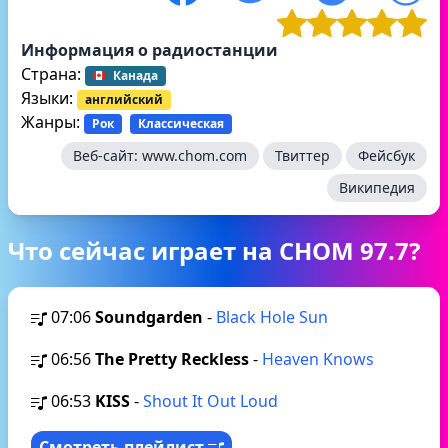
Информация о радиостанции
Страна:
Канада
Языки:
английский
Жанры:
Рок
Классическая
Веб-сайт:
www.chom.com
Твиттер
Фейсбук
Википедия
Что сейчас играет на CHOM 97.7?
07:06
Soundgarden
-
Black Hole Sun
06:56
The Pretty Reckless
-
Heaven Knows
06:53
KISS
-
Shout It Out Loud
Смотреть плейлист