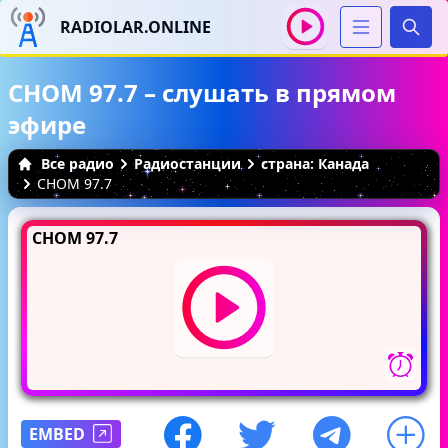
RADIOLAR.ONLINE
Иска
CHOM 97.7 – слушать в прямом
эфире
Все радио
Радиостанции
страна: Канада
CHOM 97.7
CHOM 97.7
EMBED