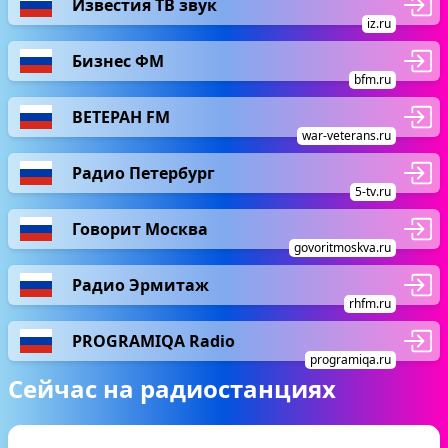
Известия ТВ звук
iz.ru
Бизнес ФМ
bfm.ru
ВЕТЕРАН FM
war-veterans.ru
Радио Петербург
5-tv.ru
Говорит Москва
govoritmoskva.ru
Радио Эрмитаж
rhfm.ru
PROGRAMIQA Radio
programiqa.ru
Сейчас на радиостанциях