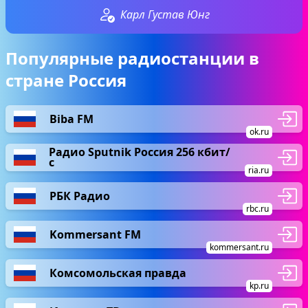
Карл Густав Юнг
Популярные радиостанции в
стране Россия
Biba FM
ok.ru
Радио Sputnik Россия 256 кбит/
с
ria.ru
РБК Радио
rbc.ru
Kommersant FM
kommersant.ru
Комсомольская правда
kp.ru