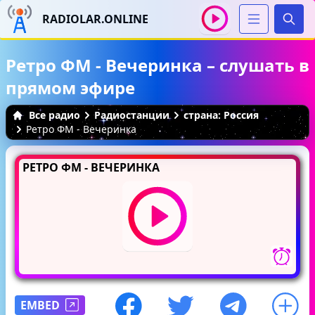
RADIOLAR.ONLINE
Иска
Ретро ФМ - Вечеринка – слушать в
прямом эфире
Все радио
Радиостанции
страна: Россия
Ретро ФМ - Вечеринка
РЕТРО ФМ - ВЕЧЕРИНКА
EMBED