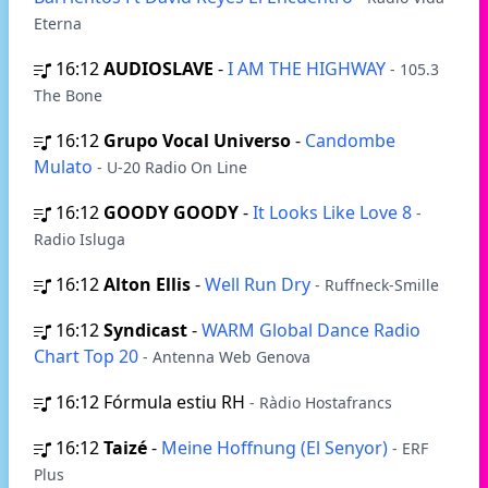
Eterna
16:12
AUDIOSLAVE
-
I AM THE HIGHWAY
- 105.3
The Bone
16:12
Grupo Vocal Universo
-
Candombe
Mulato
- U-20 Radio On Line
16:12
GOODY GOODY
-
It Looks Like Love 8
-
Radio Isluga
16:12
Alton Ellis
-
Well Run Dry
- Ruffneck-Smille
16:12
Syndicast
-
WARM Global Dance Radio
Chart Top 20
- Antenna Web Genova
16:12
Fórmula estiu RH
- Ràdio Hostafrancs
16:12
Taizé
-
Meine Hoffnung (El Senyor)
- ERF
Plus