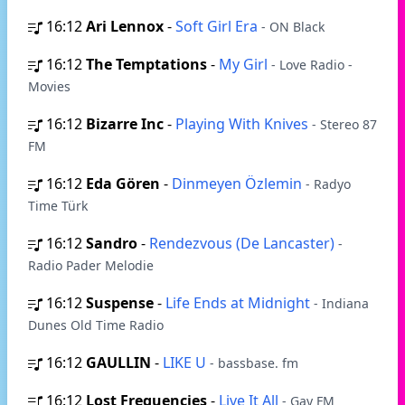
16:12
Ari Lennox
-
Soft Girl Era
- ON Black
16:12
The Temptations
-
My Girl
- Love Radio -
Movies
16:12
Bizarre Inc
-
Playing With Knives
- Stereo 87
FM
16:12
Eda Gören
-
Dinmeyen Özlemin
- Radyo
Time Türk
16:12
Sandro
-
Rendezvous (De Lancaster)
-
Radio Pader Melodie
16:12
Suspense
-
Life Ends at Midnight
- Indiana
Dunes Old Time Radio
16:12
GAULLIN
-
LIKE U
- bassbase. fm
16:12
Lost Frequencies
-
Live It All
- Gay FM