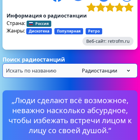
Информация о радиостанции
Страна:
Россия
Жанры:
Дискотека
Популярная
Ретро
Веб-сайт:
retrofm.ru
Поиск радиостанций
„Люди сделают всё возможное,
неважно насколько абсурдное,
чтобы избежать встречи лицом к
лицу со своей душой.“