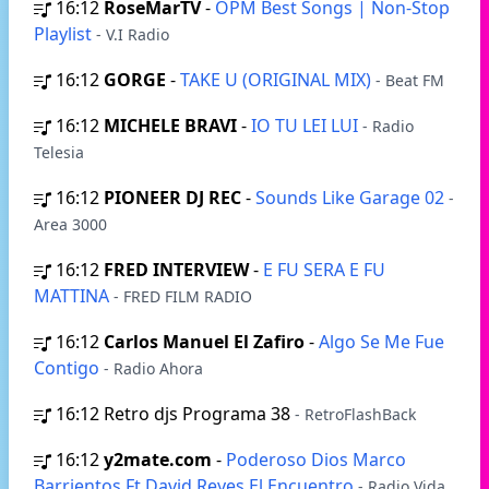
16:12
RoseMarTV
-
OPM Best Songs | Non-Stop
Playlist
- V.I Radio
16:12
GORGE
-
TAKE U (ORIGINAL MIX)
- Beat FM
16:12
MICHELE BRAVI
-
IO TU LEI LUI
- Radio
Telesia
16:12
PIONEER DJ REC
-
Sounds Like Garage 02
-
Area 3000
16:12
FRED INTERVIEW
-
E FU SERA E FU
MATTINA
- FRED FILM RADIO
16:12
Carlos Manuel El Zafiro
-
Algo Se Me Fue
Contigo
- Radio Ahora
16:12
Retro djs Programa 38
- RetroFlashBack
16:12
y2mate.com
-
Poderoso Dios Marco
Barrientos Ft David Reyes El Encuentro
- Radio Vida