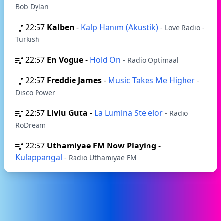
Bob Dylan
22:57
Kalben
-
Kalp Hanım (Akustik)
- Love Radio -
Turkish
22:57
En Vogue
-
Hold On
- Radio Optimaal
22:57
Freddie James
-
Music Takes Me Higher
-
Disco Power
22:57
Liviu Guta
-
La Lumina Stelelor
- Radio
RoDream
22:57
Uthamiyae FM Now Playing
-
Kulappangal
- Radio Uthamiyae FM