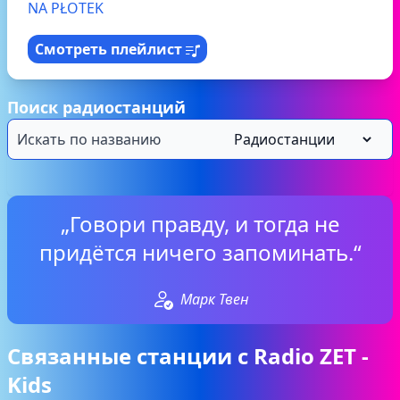
NA PŁOTEK
Смотреть плейлист
Поиск радиостанций
„Говори правду, и тогда не
придётся ничего запоминать.“
Марк Твен
Связанные станции с Radio ZET -
Kids