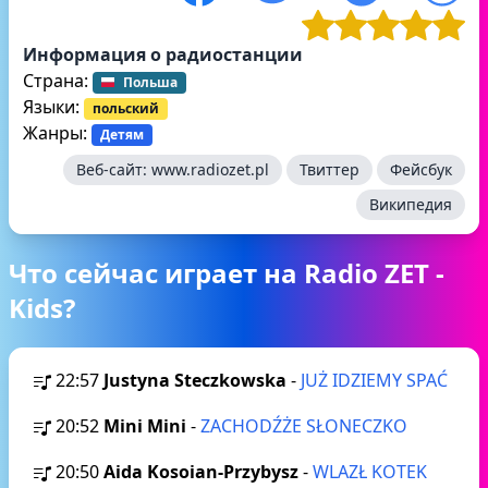
Информация о радиостанции
Страна:
Польша
Языки:
польский
Жанры:
Детям
Веб-сайт:
www.radiozet.pl
Твиттер
Фейсбук
Википедия
Что сейчас играет на Radio ZET -
Kids?
22:57
Justyna Steczkowska
-
JUŻ IDZIEMY SPAĆ
20:52
Mini Mini
-
ZACHODŹŻE SŁONECZKO
20:50
Aida Kosoian-Przybysz
-
WLAZŁ KOTEK