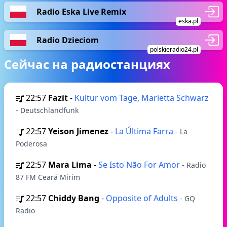
Radio Eska Live Remix
eska.pl
Radio Dzieciom
polskieradio24.pl
Сейчас на радиостанциях
22:57
Fazit
-
Kultur vom Tage, Marietta Schwarz
- Deutschlandfunk
22:57
Yeison Jimenez
-
La Última Farra
- La
Poderosa
22:57
Mara Lima
-
Se Isto Não For Amor
- Radio
87 FM Ceará Mirim
22:57
Chiddy Bang
-
Opposite of Adults
- GQ
Radio