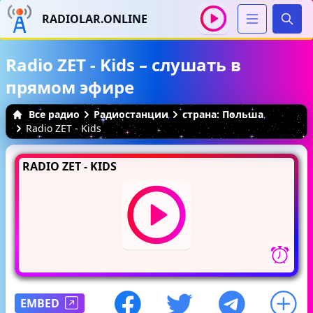
RADIOLAR.ONLINE
Иска
Radio ZET - Kids – слушать в
прямом эфире
Все радио
Радиостанции
страна: Польша
Radio ZET - Kids
RADIO ZET - KIDS
EMBED