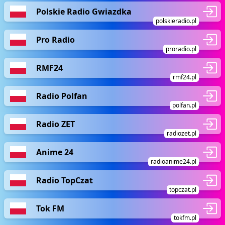
Polskie Radio Gwiazdka
polskieradio.pl
Pro Radio
proradio.pl
RMF24
rmf24.pl
Radio Polfan
polfan.pl
Radio ZET
radiozet.pl
Anime 24
radioanime24.pl
Radio TopCzat
topczat.pl
Tok FM
tokfm.pl