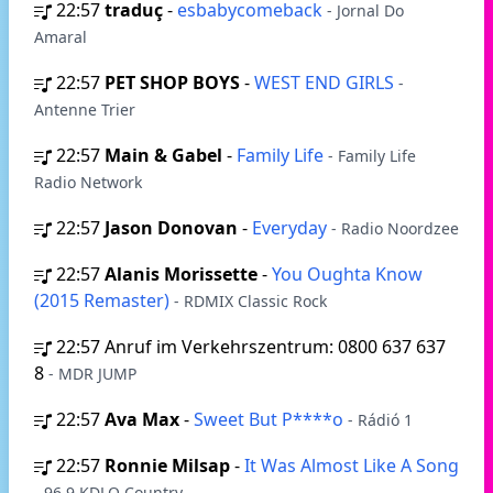
22:57
traduç
-
esbabycomeback
- Jornal Do
Amaral
22:57
PET SHOP BOYS
-
WEST END GIRLS
-
Antenne Trier
22:57
Main & Gabel
-
Family Life
- Family Life
Radio Network
22:57
Jason Donovan
-
Everyday
- Radio Noordzee
22:57
Alanis Morissette
-
You Oughta Know
(2015 Remaster)
- RDMIX Classic Rock
22:57
Anruf im Verkehrszentrum: 0800 637 637
8
- MDR JUMP
22:57
Ava Max
-
Sweet But P****o
- Rádió 1
22:57
Ronnie Milsap
-
It Was Almost Like A Song
- 96.9 KDLO Country