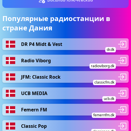
Популярные радиостанции в
стране Дания
DR P4 Midt & Vest
dr.dk
Radio Viborg
radioviborg.dk
JFM: Classic Rock
classicfm.dk
UCB MEDIA
ucb.dk
Femern FM
femernfm.dk
Classic Pop