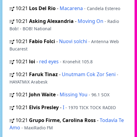
10:21
Los Del Rio
-
Macarena
- Candela Estereo
10:21
Asking Alexandria
-
Moving On
- Radio
Bob! - BOB! National
10:21
Fabio Folci
-
Nuovi solchi
- Antenna Web
Bucarest
10:21
loi
-
red eyes
- Kronehit 105.8
10:21
Faruk Tinaz
-
Unutmam Cok Zor Seni
-
HAYATMiX Arabesk
10:21
John Waite
-
Missing You
- 96.1 SOX
10:21
Elvis Presley
-
I
- 1970 TICK TOCK RADIO
10:21
Grupo Firme, Carolina Ross
-
Todavía Te
Amo
- MaxiRadio FM