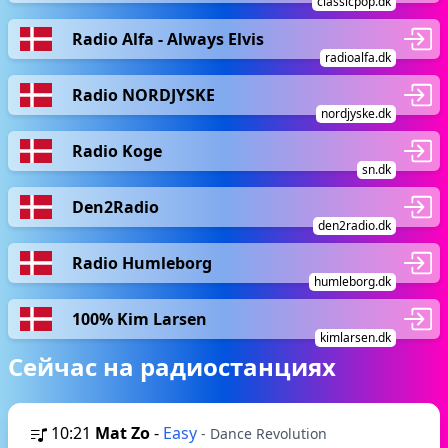
classicpop.dk
Radio Alfa - Always Elvis
radioalfa.dk
Radio NORDJYSKE
nordjyske.dk
Radio Koge
sn.dk
Den2Radio
den2radio.dk
Radio Humleborg
humleborg.dk
100% Kim Larsen
kimlarsen.dk
Сейчас на радиостанциях
10:21
Mat Zo
-
Easy
- Dance Revolution