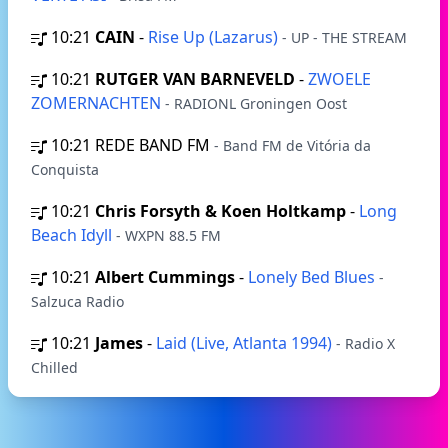
10:21
CAIN
-
Rise Up (Lazarus)
- UP - THE STREAM
10:21
RUTGER VAN BARNEVELD
-
ZWOELE
ZOMERNACHTEN
- RADIONL Groningen Oost
10:21
REDE BAND FM
- Band FM de Vitória da
Conquista
10:21
Chris Forsyth & Koen Holtkamp
-
Long
Beach Idyll
- WXPN 88.5 FM
10:21
Albert Cummings
-
Lonely Bed Blues
-
Salzuca Radio
10:21
James
-
Laid (Live, Atlanta 1994)
- Radio X
Chilled