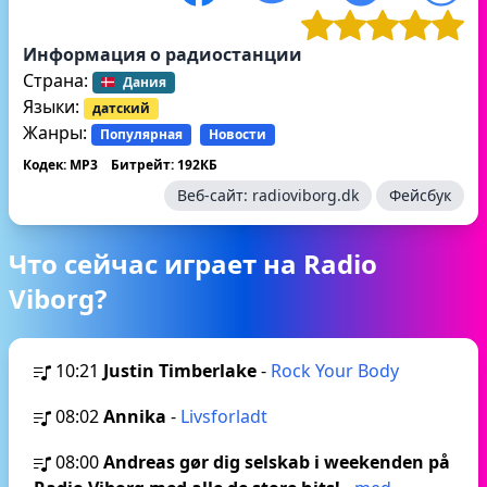
Информация о радиостанции
Страна:
Дания
Языки:
датский
Жанры:
Популярная
Новости
Кодек: MP3
Битрейт: 192КБ
Веб-сайт:
radioviborg.dk
Фейсбук
Что сейчас играет на Radio
Viborg?
10:21
Justin Timberlake
-
Rock Your Body
08:02
Annika
-
Livsforladt
08:00
Andreas gør dig selskab i weekenden på