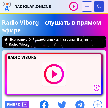
RADIOLAR.ONLINE
Иска
Radio Viborg – слушать в прямом
эфире
Все радио
Радиостанции
страна: Дания
Radio Viborg
RADIO VIBORG
EMBED