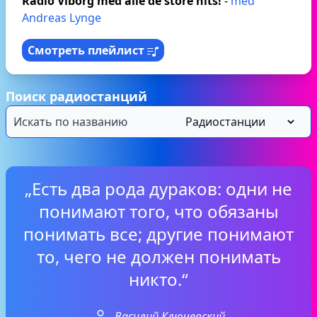
Radio Viborg med alle de store hits!
-
med
Andreas Lynge
Смотреть плейлист
Поиск радиостанций
„Есть два рода дураков: одни не
понимают того, что обязаны
понимать все; другие понимают
то, чего не должен понимать
никто.“
Василий Ключевский