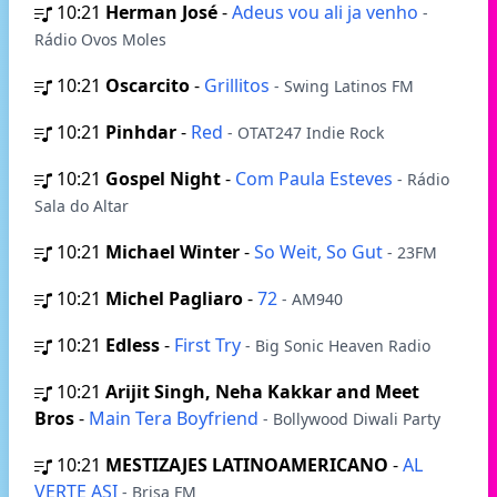
10:21
Herman José
-
Adeus vou ali ja venho
-
Rádio Ovos Moles
10:21
Oscarcito
-
Grillitos
- Swing Latinos FM
10:21
Pinhdar
-
Red
- OTAT247 Indie Rock
10:21
Gospel Night
-
Com Paula Esteves
- Rádio
Sala do Altar
10:21
Michael Winter
-
So Weit, So Gut
- 23FM
10:21
Michel Pagliaro
-
72
- AM940
10:21
Edless
-
First Try
- Big Sonic Heaven Radio
10:21
Arijit Singh, Neha Kakkar and Meet
Bros
-
Main Tera Boyfriend
- Bollywood Diwali Party
10:21
MESTIZAJES LATINOAMERICANO
-
AL
VERTE ASI
- Brisa FM