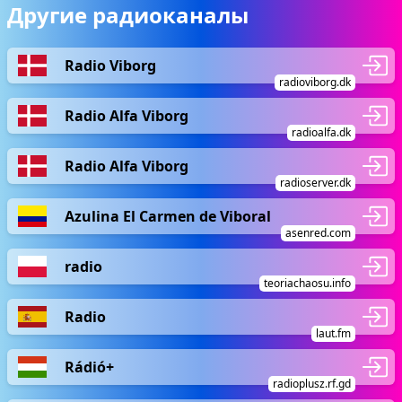
Другие радиоканалы
Radio Viborg
radioviborg.dk
Radio Alfa Viborg
radioalfa.dk
Radio Alfa Viborg
radioserver.dk
Azulina El Carmen de Viboral
asenred.com
radio
teoriachaosu.info
Radio
laut.fm
Rádió+
radioplusz.rf.gd