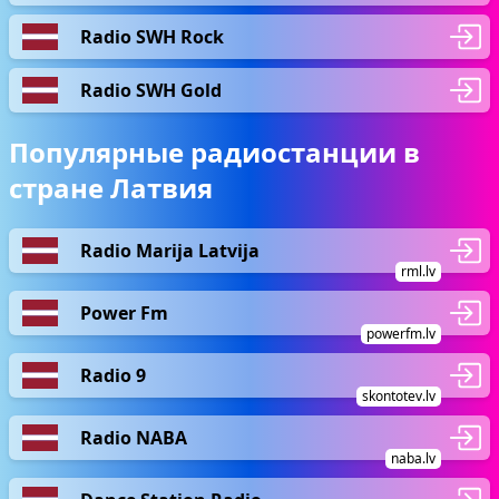
Radio SWH Rock
Radio SWH Gold
Популярные радиостанции в
стране Латвия
Radio Marija Latvija
rml.lv
Power Fm
powerfm.lv
Radio 9
skontotev.lv
Radio NABA
naba.lv