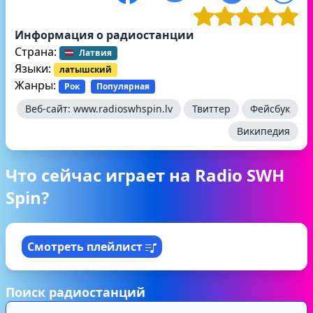
Информация о радиостанции
Страна:
Латвия
Языки:
латышский
Жанры:
Рок
Популярная
Веб-сайт:
www.radioswhspin.lv
Твиттер
Фейсбук
Википедия
Что сейчас играет на Radio SWH
Spin?
Смотреть плейлист
Поиск радиостанций