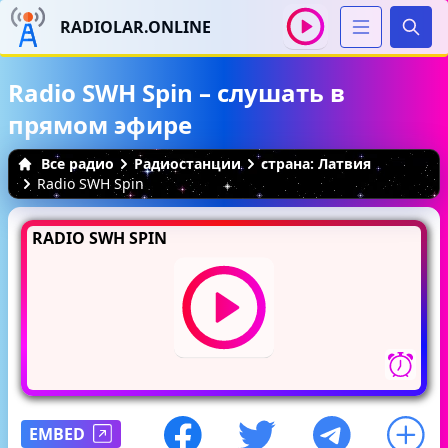
RADIOLAR.ONLINE
Иска
Radio SWH Spin – слушать в
прямом эфире
Все радио
Радиостанции
страна: Латвия
Radio SWH Spin
RADIO SWH SPIN
EMBED