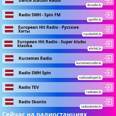
Dance Station Radio
dsradio.lv
Radio SWH - Spin FM
spinfm.lv
European Hit Radio - Русские
Хиты
russkiehiti.lv
European Hit Radio - Super klubu
klasika
ehrhiti.lv
Kurzemes Radio
kurzemesradio.lv
Radio SWH Spin
radioswhspin.lv
Radio TEV
radiotev.lv
Radio Skonto
radioskonto.lv
Сейчас на радиостанциях