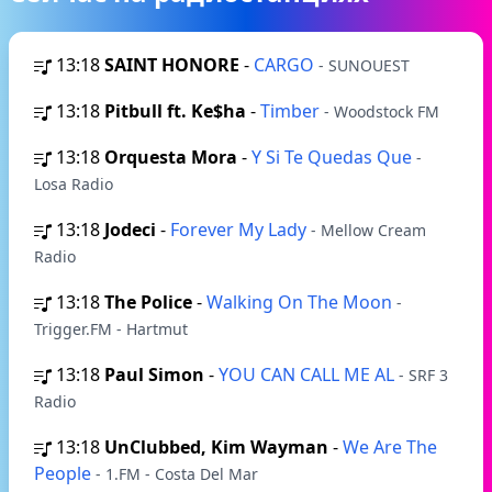
13:18
SAINT HONORE
-
CARGO
- SUNOUEST
13:18
Pitbull ft. Ke$ha
-
Timber
- Woodstock FM
13:18
Orquesta Mora
-
Y Si Te Quedas Que
-
Losa Radio
13:18
Jodeci
-
Forever My Lady
- Mellow Cream
Radio
13:18
The Police
-
Walking On The Moon
-
Trigger.FM - Hartmut
13:18
Paul Simon
-
YOU CAN CALL ME AL
- SRF 3
Radio
13:18
UnClubbed, Kim Wayman
-
We Are The
People
- 1.FM - Сosta Del Mar