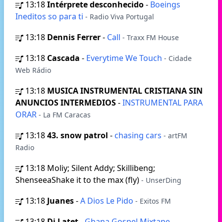
13:18
Intérprete desconhecido
-
Boeings
Ineditos so para ti
- Radio Viva Portugal
13:18
Dennis Ferrer
-
Call
- Traxx FM House
13:18
Cascada
-
Everytime We Touch
- Cidade
Web Rádio
13:18
MUSICA INSTRUMENTAL CRISTIANA SIN
ANUNCIOS INTERMEDIOS
-
INSTRUMENTAL PARA
ORAR
- La FM Caracas
13:18
43. snow patrol
-
chasing cars
- artFM
Radio
13:18
Moliy; Silent Addy; Skillibeng;
ShenseeaShake it to the max (fly)
- UnserDing
13:18
Juanes
-
A Dios Le Pido
- Exitos FM
13:18
Dj Latet
-
Ghana Gospel Mixtape