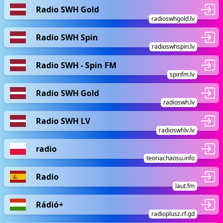
Radio SWH Gold
radioswhgold.lv
Radio SWH Spin
radioswhspin.lv
Radio SWH - Spin FM
spinfm.lv
Radio SWH Gold
radioswh.lv
Radio SWH LV
radioswhlv.lv
radio
teoriachaosu.info
Radio
laut.fm
Rádió+
radioplusz.rf.gd