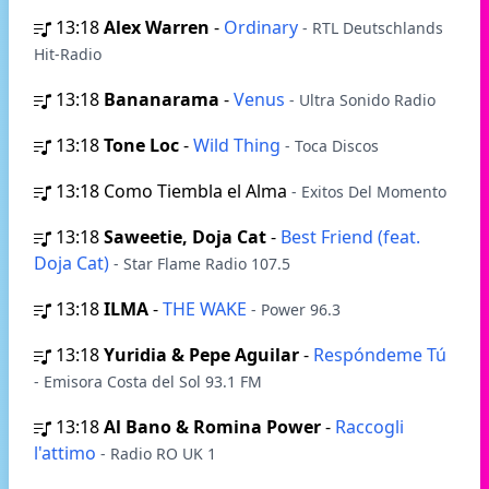
13:18
Alex Warren
-
Ordinary
- RTL Deutschlands
Hit-Radio
13:18
Bananarama
-
Venus
- Ultra Sonido Radio
13:18
Tone Loc
-
Wild Thing
- Toca Discos
13:18
Como Tiembla el Alma
- Exitos Del Momento
13:18
Saweetie, Doja Cat
-
Best Friend (feat.
Doja Cat)
- Star Flame Radio 107.5
13:18
ILMA
-
THE WAKE
- Power 96.3
13:18
Yuridia & Pepe Aguilar
-
Respóndeme Tú
- Emisora Costa del Sol 93.1 FM
13:18
Al Bano & Romina Power
-
Raccogli
l'attimo
- Radio RO UK 1