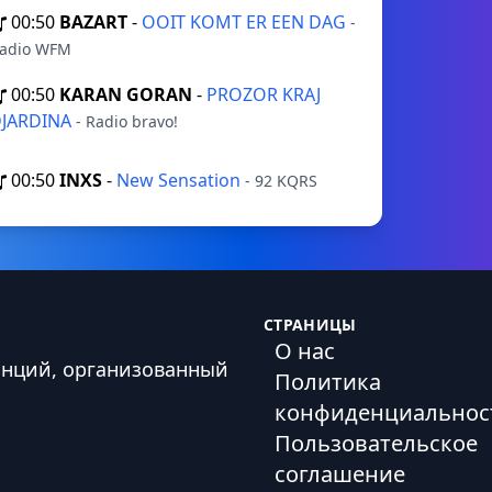
00:50
BAZART
-
OOIT KOMT ER EEN DAG
-
adio WFM
00:50
KARAN GORAN
-
PROZOR KRAJ
JARDINA
- Radio bravo!
00:50
INXS
-
New Sensation
- 92 KQRS
СТРАНИЦЫ
О нас
анций, организованный
Политика
конфиденциальнос
Пользовательское
соглашение