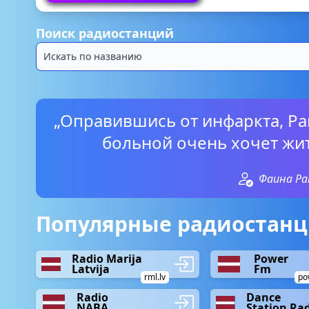
Поиск радиостанций
„Оправившись от инфаркта, Ра
больной очень хочет жит
Фаина Ра
Популярные радиостанц
Radio Marija
Power
Latvija
Fm
rml.lv
po
Radio
Dance
NABA
Station Ra