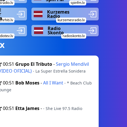
sradio.lv
spinfm.lv
t
Kurzemes
r
Radio
a
ehrhiti.lv
kurzemesradio.lv
Radio
Skonto
diotev.lv
radioskonto.lv
х
00:51
Grupo El Tributo
-
Sergio Mendívil
VIDEO OFICIAL)
- La Super Estrella Sonidera
00:51
Bob Moses
-
All I Want
- * Beach Club
ounge
00:51
Etta James
-
- She Live 97.5 Radio