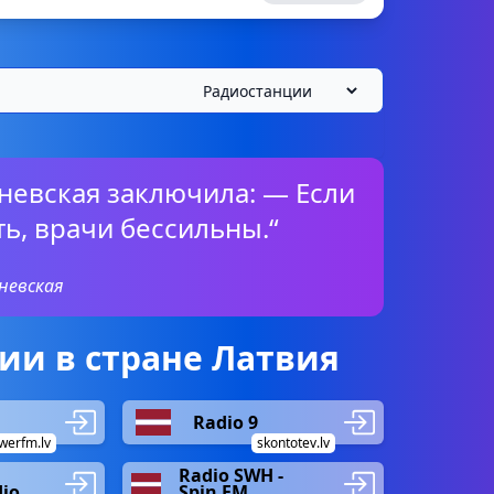
невская заключила: — Если
ь, врачи бессильны.“
невская
ии в стране Латвия
Radio 9
werfm.lv
skontotev.lv
Radio SWH -
dio
Spin FM