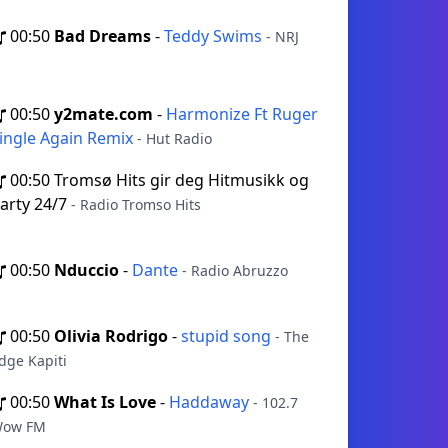
00:50
Bad Dreams
-
Teddy Swims
- NRJ
00:50
y2mate.com
-
Harmonize Ft Ruger
ingle Again Remix
- Hut Radio
00:50
Tromsø Hits gir deg Hitmusikk og
arty 24/7
- Radio Tromso Hits
00:50
Nduccio
-
Dante
- Radio Abruzzo
00:50
Olivia Rodrigo
-
stupid song
- The
dge Kapiti
00:50
What Is Love
-
Haddaway
- 102.7
ow FM