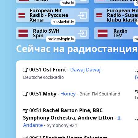
naba.lv
d
European Hit
European Hi
Radio - Русские
Radio - Supe
Хиты
klubu klasik
russkiehiti.lv
Radio SWH
Radio
Spin
TEV
radioswhspin.lv
ra
Сейчас на радиостанция
00:51
Ost Front
-
Dawaj Dawaj
-
(
DeutscheRockRadio
00:51
Moby
-
Honey
- Brian FM Southland
L
00:51
Rachel Barton Pine, BBC
Symphony Orchestra, Andrew Litton
-
II.
Andante
- Symphony 924