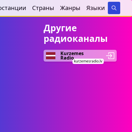
останции
Страны
Жанры
Языки
Search
Другие
радиоканалы
Kurzemes
Radio
kurzemesradio.lv