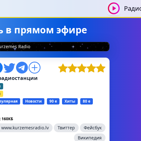
Ради
ть в прямом эфире
urzemes Radio
радиостанции
я
й
пулярная
Новости
90 е
Хиты
80 е
 160КБ
:
www.kurzemesradio.lv
Твиттер
Фейсбук
Википедия