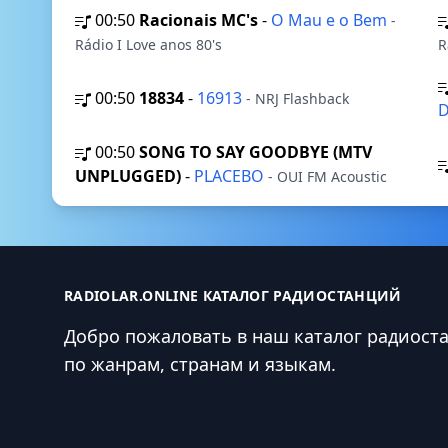
00:50
Racionais MC's
-
O Mau e o Bem
-
Rádio I Love anos 80's
R
00:50
18834
-
16913
- NRJ Flashback
D
00:50
SONG TO SAY GOODBYE (MTV
UNPLUGGED)
-
PLACEBO
- OUI FM Acoustic
RADIOLAR.ONLINE КАТАЛОГ РАДИОСТАНЦИЙ
Добро пожаловать в наш каталог радиост
по жанрам, странам и языкам.