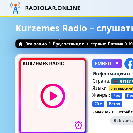
RADIOLAR.ONLINE
Kurzemes Radio – слуша
Все радио
Радиостанции
страна: Латвия
K
KURZEMES RADIO
EMBED
Информация о 
Страна:
Латви
Языки:
латышски
Жанры:
Рок
По
70 е
Ретро
Кодек: MP3
Битрейт:
Веб-сайт