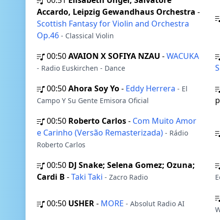
00:51
Elisabeth Unger, Salvatore
Accardo, Leipzig Gewandhaus Orchestra
-
Scottish Fantasy for Violin and Orchestra
Op.46
- Classical Violin
00:50
AVAION X SOFIYA NZAU
-
WACUKA
S
- Radio Euskirchen - Dance
00:50
Ahora Soy Yo
-
Eddy Herrera
- El
p
Campo Y Su Gente Emisora Oficial
00:50
Roberto Carlos
-
Com Muito Amor
e Carinho (Versão Remasterizada)
- Rádio
Roberto Carlos
00:50
DJ Snake; Selena Gomez; Ozuna;
Cardi B
-
Taki Taki
- Zacro Radio
E
00:50
USHER
-
MORE
- Absolut Radio AI
W