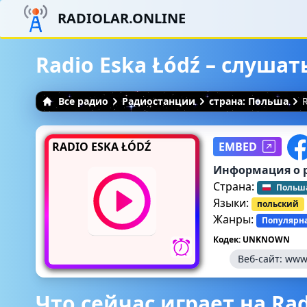
RADIOLAR.ONLINE
Radio Eska Łódź – слуша
Все радио
Радиостанции
страна: Польша
RADIO ESKA ŁÓDŹ
EMBED
Информация о 
Страна:
Польш
Языки:
польский
Жанры:
Популярн
Кодек: UNKNOWN
Веб-сайт:
www.
Что сейчас играет на Rad