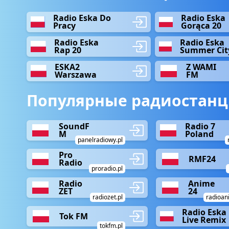
Radio Eska Do
Radio Eska
Pracy
Gorąca 20
Radio Eska
Radio Eska
Rap 20
Summer Cit
ESKA2
Z WAMI
Warszawa
FM
Популярные радиостанц
SoundF
Radio 7
M
Poland
panelradiowy.pl
Pro
RMF24
Radio
proradio.pl
Radio
Anime
ZET
24
radiozet.pl
radioan
Radio Eska
Tok FM
Live Remix
tokfm.pl