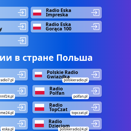
Radio Eska
Impreska
Radio Eska
y
Gorąca 100
ии в стране Польша
Polskie Radio
Gwiazdka
radio7.pl
polskieradio.pl
Radio
Polfan
rmf24.pl
polfan.pl
Radio
TopCzat
ime24.pl
topczat.pl
Radio
Dzieciom
eska.pl
polskieradio24.pl