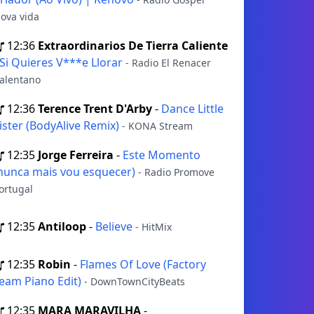
ova vida
12:36
Extraordinarios De Tierra Caliente
Si Quieres V***e Llorar
- Radio El Renacer
alentano
12:36
Terence Trent D'Arby
-
Dance Little
ister (BodyAlive Remix)
- KONA Stream
12:35
Jorge Ferreira
-
Este Momento
nunca mais vou esquecer)
- Radio Promove
ortugal
12:35
Antiloop
-
Believe
- HitMix
12:35
Robin
-
Flames Of Love (Factory
eam Piano Edit)
- DownTownCityBeats
12:35
MARA MARAVILHA
-