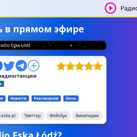
Ради
ть в прямом эфире
Radio Eska Łódź
радиостанции
а
ая
Новости
Разговорное
Хиты
eska.pl
Твиттер
Фейсбук
Википедия
io Eska Łódź?