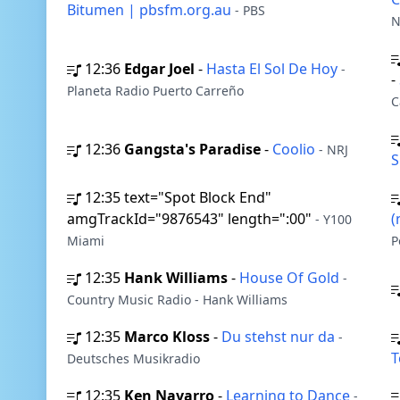
Bitumen | pbsfm.org.au
- PBS
N
12:36
Edgar Joel
-
Hasta El Sol De Hoy
-
-
Planeta Radio Puerto Carreño
C
12:36
Gangsta's Paradise
-
Coolio
- NRJ
S
12:35
text="Spot Block End"
amgTrackId="9876543" length=":00"
(
- Y100
Miami
P
12:35
Hank Williams
-
House Of Gold
-
Country Music Radio - Hank Williams
12:35
Marco Kloss
-
Du stehst nur da
-
T
Deutsches Musikradio
12:35
Ken Navarro
-
Learning to Dance
-