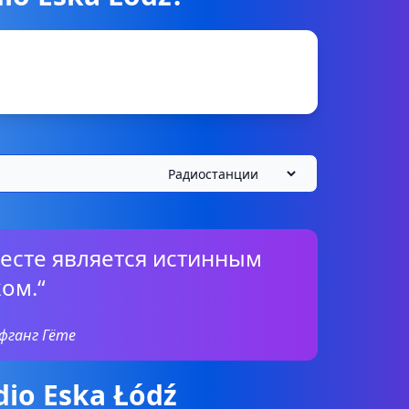
есте является истинным
ом.“
фганг Гёте
io Eska Łódź