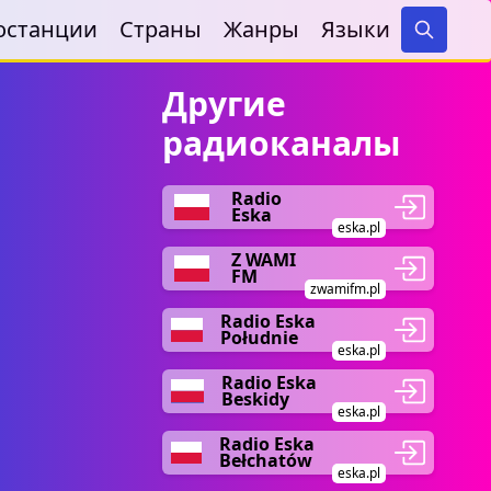
останции
Страны
Жанры
Языки
Search
Другие
радиоканалы
Radio
Eska
eska.pl
Z WAMI
FM
zwamifm.pl
Radio Eska
Południe
eska.pl
Radio Eska
Beskidy
eska.pl
Radio Eska
Bełchatów
eska.pl