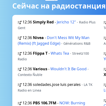
Сейчас на радиостанция
12:36
Simply Red
-
Jericho 12"
- Radio Plus
Gent
T
12:36
Nivea
-
Don't Mess Wit My Man
(Remix) (ft Jagged Edge)
- Générations R&B
A
12:36
Flippa T
-
Whats Tea
- Streetz100
Radio
12:36
Various
-
Wouldn't It Be Good
-
Contexto Ñuble
12:36
soledades.jose luis perales
- LA TK
L
Radio en Linea
12:36
PBS 106.7FM
-
NOW: Burning
C