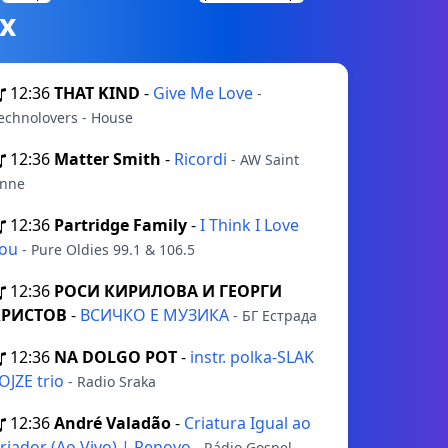
х
12:36
THAT KIND
-
Give Me Love
-
echnolovers - House
12:36
Matter Smith
-
Ricordi
- AW Saint
nne
12:36
Partridge Family
-
I Think I Love
You
- Pure Oldies 99.1 & 106.5
12:36
РОСИ КИРИЛОВА И ГЕОРГИ
ХРИСТОВ
-
ВСИЧКО Е МУЗИКА
- БГ Естрада
12:36
NA DOLGO POT
-
instr. polka-SLAK
OJZE trio
- Radio Sraka
12:36
André Valadão
-
Criatura Igual ao
riador (Ao Vivo) | Renovo
- Rádio Gospel