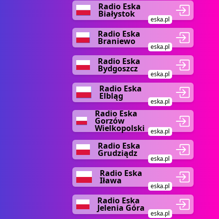
Radio Eska
Białystok
eska.pl
Radio Eska
Braniewo
eska.pl
Radio Eska
Bydgoszcz
eska.pl
Radio Eska
Elbląg
eska.pl
Radio Eska
Gorzów
Wielkopolski
eska.pl
Radio Eska
Grudziądz
eska.pl
Radio Eska
Iława
eska.pl
Radio Eska
Jelenia Góra
eska.pl