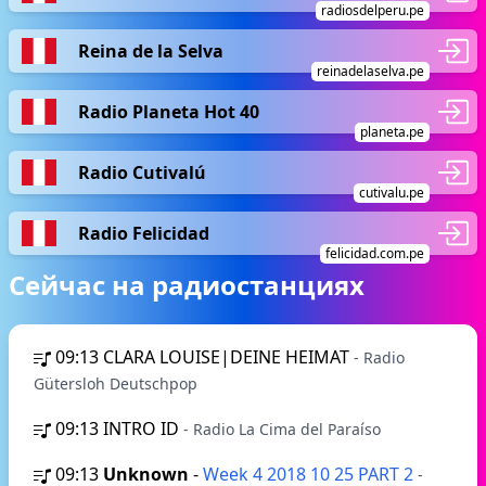
radiosdelperu.pe
Reina de la Selva
reinadelaselva.pe
Radio Planeta Hot 40
planeta.pe
Radio Cutivalú
cutivalu.pe
Radio Felicidad
felicidad.com.pe
Сейчас на радиостанциях
09:13
CLARA LOUISE|DEINE HEIMAT
- Radio
Gütersloh Deutschpop
09:13
INTRO ID
- Radio La Cima del Paraíso
09:13
Unknown
-
Week 4 2018 10 25 PART 2
-