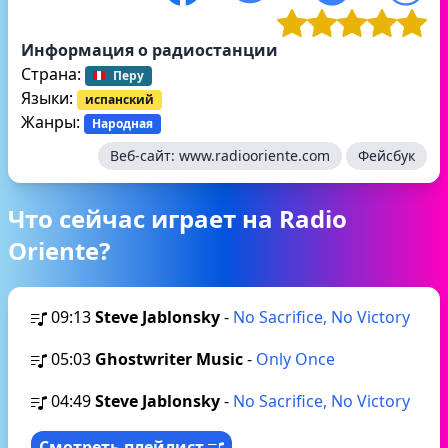
Информация о радиостанции
Страна:
Перу
Языки:
испанский
Жанры:
Народная
Веб-сайт:
www.radiooriente.com
Фейсбук
Что сейчас играет на Radio
Oriente?
09:13
Steve Jablonsky
-
No Sacrifice, No Victory
05:03
Ghostwriter Music
-
Only Once
04:49
Steve Jablonsky
-
No Sacrifice, No Victory
Смотреть плейлист