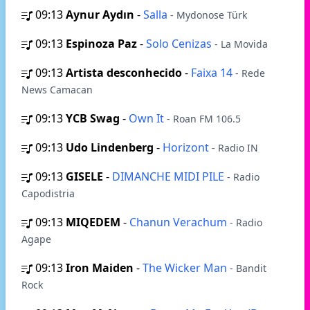
09:13
Aynur Aydın
-
Salla
- Mydonose Türk
09:13
Espinoza Paz
-
Solo Cenizas
- La Movida
09:13
Artista desconhecido
-
Faixa 14
- Rede
News Camacan
09:13
YCB Swag
-
Own It
- Roan FM 106.5
09:13
Udo Lindenberg
-
Horizont
- Radio IN
09:13
GISELE
-
DIMANCHE MIDI PILE
- Radio
Capodistria
09:13
MIQEDEM
-
Chanun Verachum
- Radio
Agape
09:13
Iron Maiden
-
The Wicker Man
- Bandit
Rock