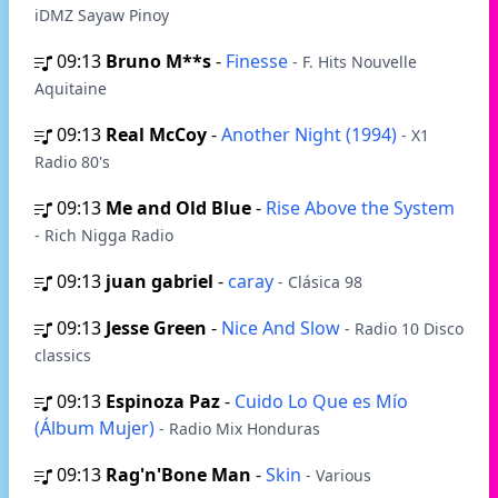
iDMZ Sayaw Pinoy
09:13
Bruno M**s
-
Finesse
- F. Hits Nouvelle
Aquitaine
09:13
Real McCoy
-
Another Night (1994)
- X1
Radio 80's
09:13
Me and Old Blue
-
Rise Above the System
- Rich Nigga Radio
09:13
juan gabriel
-
caray
- Clásica 98
09:13
Jesse Green
-
Nice And Slow
- Radio 10 Disco
classics
09:13
Espinoza Paz
-
Cuido Lo Que es Mío
(Álbum Mujer)
- Radio Mix Honduras
09:13
Rag'n'Bone Man
-
Skin
- Various