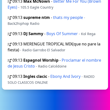
09:13
Max McNown
-
Better Me For You (Brown
Eyes)
- 105.5 Eagle Country
09:13
supreme ntm
-
thats my people
-
Back2hiphop Radio
09:13
DJ Sammy
-
Boys Of Summer
- Kol Rega
09:13
MERENGUE TROPICAL MIX(que no pare la
fiesta)
- Radio Garrobo El Salvador
09:13
Espagnol Worship
-
Proclamar el nombre
de Jesus Cristo
- Radio Calcédoine
09:13
Ingles clacic
-
Ebony And Ivory
- RADIO
SOLO CLASICOS ONLINE