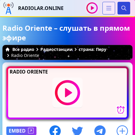
RADIOLAR.ONLINE
Иска
Radio Oriente – слушать в прямом
эфире
Все радио
Радиостанции
страна: Перу
Radio Oriente
RADIO ORIENTE
EMBED