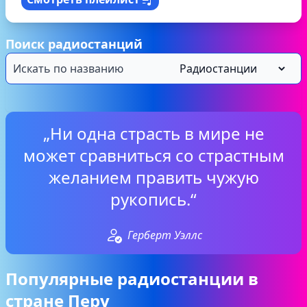
Поиск радиостанций
„Ни одна страсть в мире не
может сравниться со страстным
желанием править чужую
рукопись.“
Герберт Уэллс
Популярные радиостанции в
стране Перу