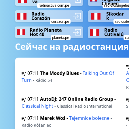
va
Chepen
radioactiva.com.pe
radiolosangele
Radio
Sikodar
Corazón
k
corazon.pe
radiosde
Radio Planeta
Radio
Hot 40
Cutivalú
planeta.pe
cu
Сейчас на радиостанция
07:11
The Moody Blues
-
Talking Out Of
A
Turn
C
- Rádio 54
R
07:11
AutoDJ: 247 Online Radio Group
-
Classical Night
- Classical Radio International
S
07:11
Marek Woś
-
Tajemnice bolesne
-
Radio Różaniec
-