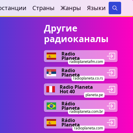
останции
Страны
Жанры
Языки
Search
Другие
радиоканалы
Radio
Planeta
radioplanetafm.com
Radio
Planeta
radioplaneta.co.rs
Radio Planeta
Hot 40
planeta.pe
Rádio
Planeta
radioplaneta.com.br
Rádio
Planeta
radioplaneta.com