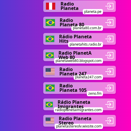
Radio
Planeta
planeta.pe
Radio
Planeta 80
planeta80.com.br
Rádio Planeta
Hits
planetahits.radio.br
Radio PlanetA
Web 80
planetaweb80.blogspot.com
Radio
Planeta 247
planeta247.com
Radio
Planeta 105
zeno.fm
Rádio Planeta
Imigrantes
radioplanetaimigrantes.com
Radio Planeta
Stereo
planetastereolv.wixsite.com