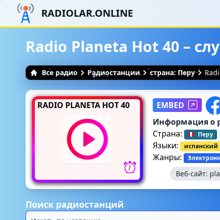
RADIOLAR.ONLINE
Radio Planeta Hot 40 – 
Все радио
Радиостанции
страна: Перу
Radi
RADIO PLANETA HOT 40
EMBED
Информация о 
Страна:
Перу
Языки:
испанский
Жанры:
Электрон
Веб-сайт:
pl
Поиск радиостанций