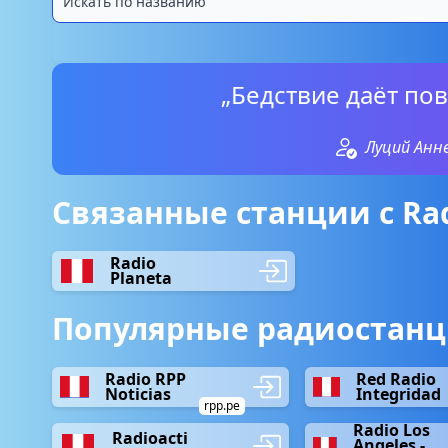
„Бедствие даёт пов
Луций Анн
Связанные станции с Rad
Radio
Planeta
Популярные радиостанци
Radio RPP
Red Radio
Noticias
Integridad
rpp.pe
Radio Los
Radioacti
Angeles -