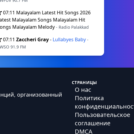
 WFUV 90.7 FM
07:11
Malayalam Latest Hit Songs 2026
atest Malayalam Songs Malayalam Hit
ongs Malayalam Melody
- Radio Palakkad
07:11
Zaccheri Gray
-
Lullabyes Baby
-
WSO 91.9 FM
СТРАНИЦЫ
О нас
анций, организованный
Политика
конфиденциальнос
Пользовательское
соглашение
DMCA