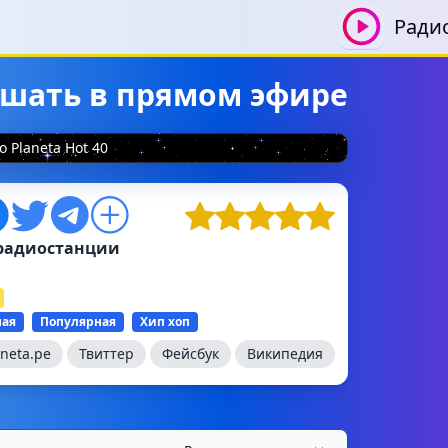
Ради
слушать в прямом эфире
o Planeta Hot 40
радиостанции
ная
Популярная
Хип хоп
aneta.pe
Твиттер
Фейсбук
Википедия