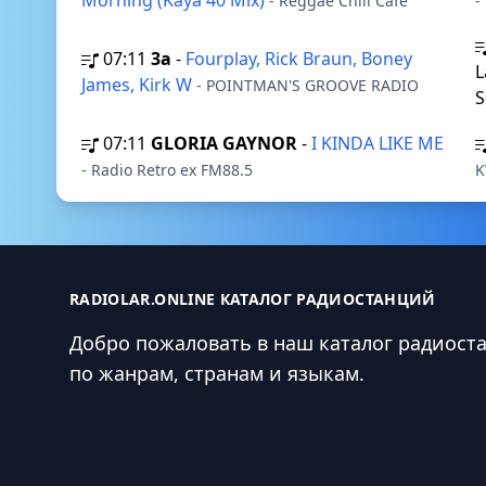
Morning (Kaya 40 Mix)
- Reggae Chill Cafe
-
07:11
3a
-
Fourplay, Rick Braun, Boney
L
James, Kirk W
- POINTMAN'S GROOVE RADIO
S
07:11
GLORIA GAYNOR
-
I KINDA LIKE ME
- Radio Retro ex FM88.5
K
RADIOLAR.ONLINE КАТАЛОГ РАДИОСТАНЦИЙ
Добро пожаловать в наш каталог радиост
по жанрам, странам и языкам.