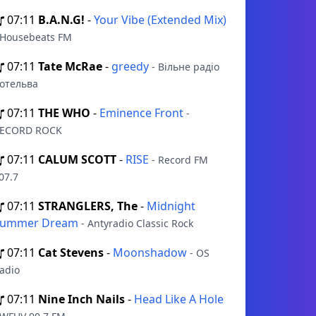
07:11
B.A.N.G!
-
Your Vibe (Extended Mix)
 Housebeats FM
07:11
Tate McRae
-
greedy
- Вільне радіо
отельва
07:11
THE WHO
-
Eminence Front
-
ECORD ROCK
07:11
CALUM SCOTT
-
RISE
- Record FM
07.7
07:11
STRANGLERS, The
-
Midnight
Summer Dream
- Antyradio Classic Rock
07:11
Cat Stevens
-
Moonshadow
- OS
adio
07:11
Nine Inch Nails
-
Head Like A Hole