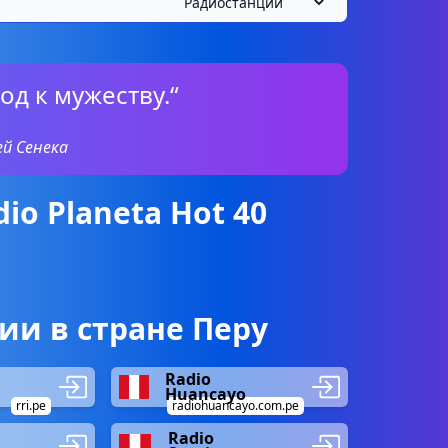
од к мужеству.“
ей Сенека
io Planeta Hot 40
и в стране Перу
Radio
Huancayo
rri.pe
radiohuancayo.com.pe
Radio