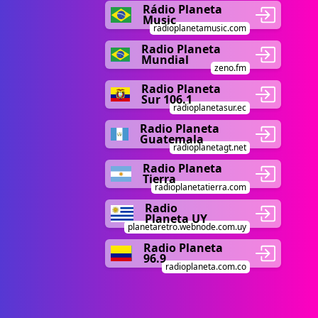
Rádio Planeta
Music
radioplanetamusic.com
Radio Planeta
Mundial
zeno.fm
Radio Planeta
Sur 106.1
radioplanetasur.ec
Radio Planeta
Guatemala
radioplanetagt.net
Radio Planeta
Tierra
radioplanetatierra.com
Radio
Planeta UY
planetaretro.webnode.com.uy
Radio Planeta
96.9
radioplaneta.com.co