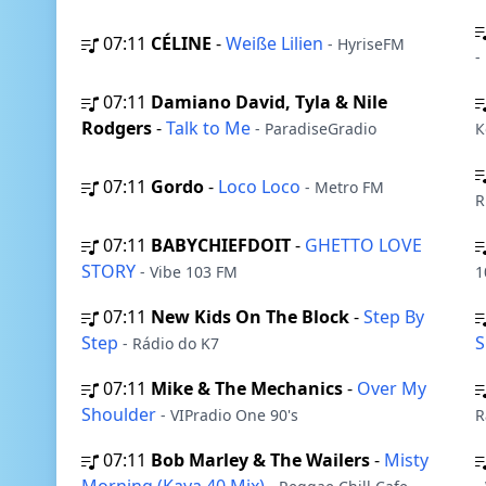
07:11
CÉLINE
-
Weiße Lilien
- HyriseFM
-
07:11
Damiano David, Tyla & Nile
Rodgers
-
Talk to Me
- ParadiseGradio
К
07:11
Gordo
-
Loco Loco
- Metro FM
R
07:11
BABYCHIEFDOIT
-
GHETTO LOVE
STORY
- Vibe 103 FM
1
07:11
New Kids On The Block
-
Step By
Step
- Rádio do K7
07:11
Mike & The Mechanics
-
Over My
Shoulder
- VIPradio One 90's
R
07:11
Bob Marley & The Wailers
-
Misty