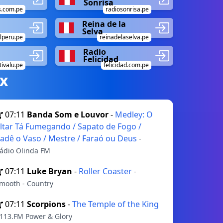
Sonrisa
s.com.pe
radiosonrisa.pe
Reina de la
Selva
lperu.pe
reinadelaselva.pe
Radio
Felicidad
tivalu.pe
felicidad.com.pe
х
07:11
Banda Som e Louvor
-
Medley: O
ltar Tá Fumegando / Sapato de Fogo /
adê o Vaso / Mestre / Faraó ou Deus
-
ádio Olinda FM
07:11
Luke Bryan
-
Roller Coaster
-
mooth - Country
07:11
Scorpions
-
The Temple of the King
 113.FM Power & Glory