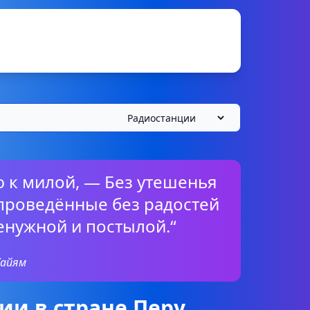
ю к милой, — Без утешенья
 проведённые без радостей
енужной и постылой.“
Хайям
и в стране Перу