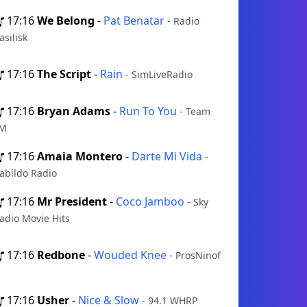
17:16
We Belong
-
Pat Benatar
- Radio
asilisk
17:16
The Script
-
Rain
- SimLiveRadio
17:16
Bryan Adams
-
Run To You
- Team
M
17:16
Amaia Montero
-
Darte Mi Vida
-
abildo Radio
17:16
Mr President
-
Coco Jamboo
- Sky
adio Movie Hits
17:16
Redbone
-
Wouded Knee
- ProsNinof
17:16
Usher
-
Nice & Slow
- 94.1 WHRP