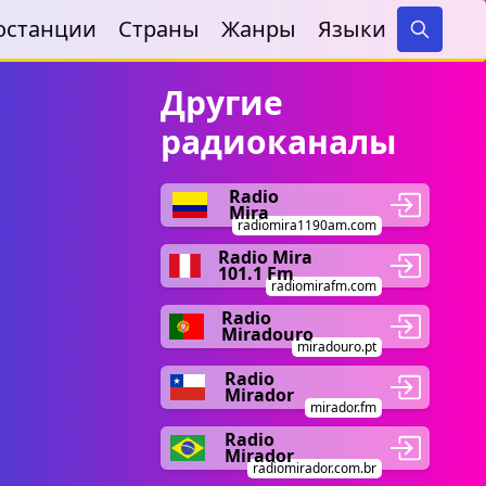
останции
Страны
Жанры
Языки
Search
Другие
радиоканалы
Radio
Mira
radiomira1190am.com
Radio Mira
101.1 Fm
radiomirafm.com
Radio
Miradouro
miradouro.pt
Radio
Mirador
mirador.fm
Radio
Mirador
radiomirador.com.br