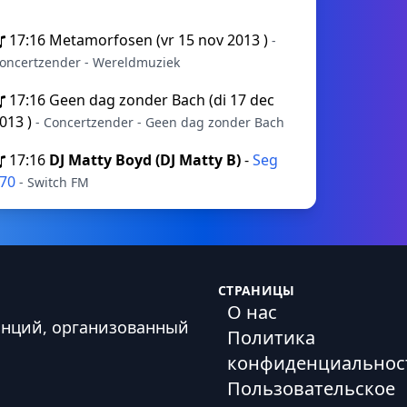
17:16
Metamorfosen (vr 15 nov 2013 )
-
oncertzender - Wereldmuziek
17:16
Geen dag zonder Bach (di 17 dec
013 )
- Concertzender - Geen dag zonder Bach
17:16
DJ Matty Boyd (DJ Matty B)
-
Seg
370
- Switch FM
СТРАНИЦЫ
О нас
анций, организованный
Политика
конфиденциальнос
Пользовательское