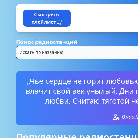
Смотреть
плейлист
Поиск радиостанций
„Чьё сердце не горит любовь
влачит свой век унылый. Дни
любви, Считаю тяготой н
Омар 
Популярные радиостанци