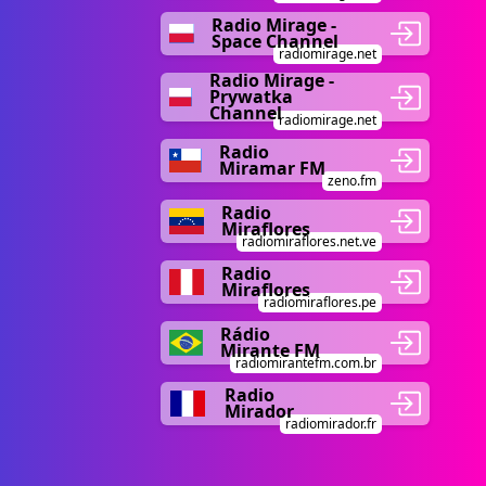
Radio Mirage -
Space Channel
radiomirage.net
Radio Mirage -
Prywatka
Channel
radiomirage.net
Radio
Miramar FM
zeno.fm
Radio
Miraflores
radiomiraflores.net.ve
Radio
Miraflores
radiomiraflores.pe
Rádio
Mirante FM
radiomirantefm.com.br
Radio
Mirador
radiomirador.fr