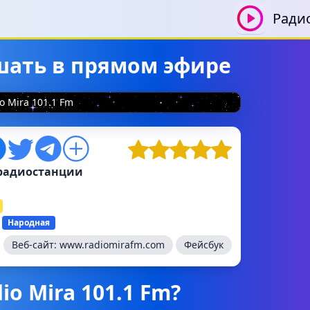
Ради
лушать в прямом эфире
o Mira 101.1 Fm
радиостанции
Народная
Веб-сайт:
www.radiomirafm.com
Фейсбук
io Mira 101.1 Fm?