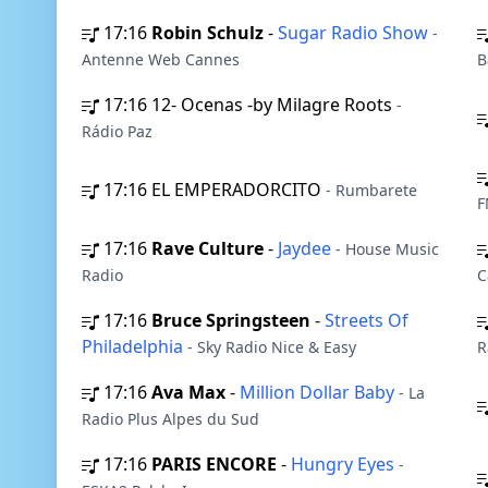
17:16
Robin Schulz
-
Sugar Radio Show
-
Antenne Web Cannes
B
17:16
12- Ocenas -by Milagre Roots
-
Rádio Paz
17:16
EL EMPERADORCITO
- Rumbarete
F
17:16
Rave Culture
-
Jaydee
- House Music
Radio
C
17:16
Bruce Springsteen
-
Streets Of
Philadelphia
- Sky Radio Nice & Easy
R
17:16
Ava Max
-
Million Dollar Baby
- La
Radio Plus Alpes du Sud
17:16
PARIS ENCORE
-
Hungry Eyes
-