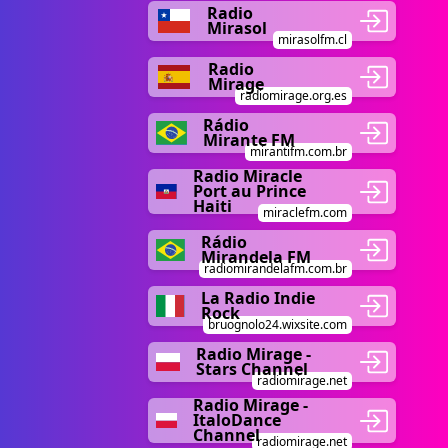
Radio
Mirasol
mirasolfm.cl
Radio
Mirage
radiomirage.org.es
Rádio
Mirante FM
mirantifm.com.br
Radio Miracle
Port au Prince
Haiti
miraclefm.com
Rádio
Mirandela FM
radiomirandelafm.com.br
La Radio Indie
Rock
bruognolo24.wixsite.com
Radio Mirage -
Stars Channel
radiomirage.net
Radio Mirage -
ItaloDance
Channel
radiomirage.net