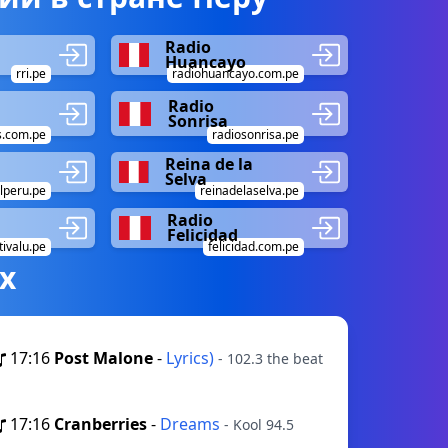
Radio
Huancayo
rri.pe
radiohuancayo.com.pe
Radio
Sonrisa
s.com.pe
radiosonrisa.pe
Reina de la
Selva
lperu.pe
reinadelaselva.pe
Radio
Felicidad
tivalu.pe
felicidad.com.pe
х
17:16
Post Malone
-
Lyrics)
- 102.3 the beat
17:16
Cranberries
-
Dreams
- Kool 94.5