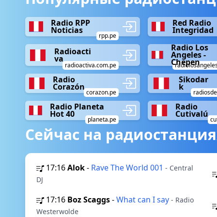
Radio RPP
Red Radio
Noticias
Integridad
rpp.pe
Radio Los
Radioacti
Angeles -
va
Chepen
radioactiva.com.pe
radiolosangele
Radio
Sikodar
Corazón
k
corazon.pe
radiosde
Radio Planeta
Radio
Hot 40
Cutivalú
planeta.pe
cu
Сейчас на радиостанция
17:16
Alok
-
Rave The World 001
- Central
DJ
17:16
Boz Scaggs
-
What can I say
- Radio
Westerwolde