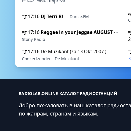
ESKA2 Polska Impreza
17:16
DJ Terri B!
-
- Dance.FM
C
17:16
Reggae in your Jeggae AUGUST
-
-
2
Stony Radio
17:16
De Muzikant (za 13 Okt 2007 )
-
Concertzender - De Muzikant
RADIOLAR.ONLINE КАТАЛОГ РАДИОСТАНЦИЙ
Добро пожаловать в наш каталог радиост
по жанрам, странам и языкам.