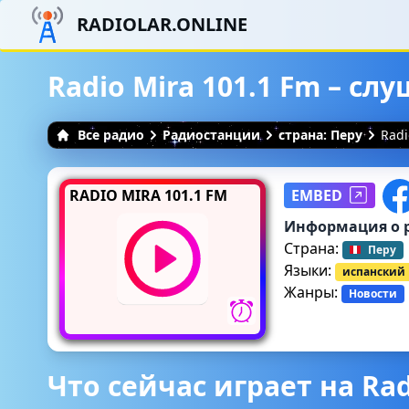
RADIOLAR.ONLINE
Radio Mira 101.1 Fm – с
Все радио
Радиостанции
страна: Перу
Radi
RADIO MIRA 101.1 FM
EMBED
Информация о 
Страна:
Перу
Языки:
испанский
Жанры:
Новости
Что сейчас играет на Rad