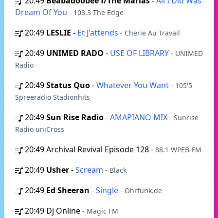
20:49
Beabadoobee f/The Marias
-
All I Did Was
Dream Of You
- 103.3 The Edge
20:49
LESLIE
-
Et J'attends
- Cherie Au Travail
20:49
UNIMED RADO
-
USE OF LIBRARY
- UNIMED
Radio
20:49
Status Quo
-
Whatever You Want
- 105'5
Spreeradio Stadionhits
20:49
Sun Rise Radio
-
AMAPIANO MIX
- Sunrise
Radio uniCross
20:49
Archival Revival Episode 128
- 88.1 WPEB-FM
20:49
Usher
-
Scream
- Black
20:49
Ed Sheeran
-
Single
- Ohrfunk.de
20:49
Dj Online
- Magic FM