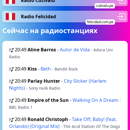
Radio Cutivalú
cutivalu.pe
Radio Felicidad
felicidad.com.pe
Сейчас на радиостанциях
20:49
Aline Barros
-
Autor de Vida
- Adora Uni
Radio
20:49
Kiss
-
Beth
- Bandit Rock
20:49
Parlay Hunter
-
City Slicker (Harlem
Nights)
- Sony Hulk Radio
20:49
Empire of the Sun
-
Walking On A Dream
-
BBC Radio 1
20:49
Ronald Christoph
-
Take Off, Baby! (feat.
Orlando) (Original Mix)
- The Acid Station Of The Dogs