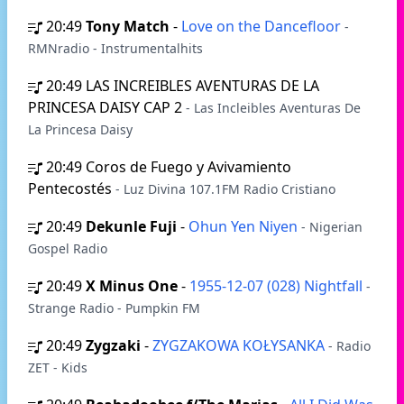
20:49
Tony Match
-
Love on the Dancefloor
-
RMNradio - Instrumentalhits
20:49
LAS INCREIBLES AVENTURAS DE LA
PRINCESA DAISY CAP 2
- Las Incleibles Aventuras De
La Princesa Daisy
20:49
Coros de Fuego y Avivamiento
Pentecostés
- Luz Divina 107.1FM Radio Cristiano
20:49
Dekunle Fuji
-
Ohun Yen Niyen
- Nigerian
Gospel Radio
20:49
X Minus One
-
1955-12-07 (028) Nightfall
-
Strange Radio - Pumpkin FM
20:49
Zygzaki
-
ZYGZAKOWA KOŁYSANKA
- Radio
ZET - Kids