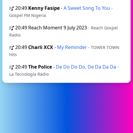
20:49
Kenny Fasipe
-
A Sweet Song To You
-
Gospel FM Nigeria
20:49
Reach Moment 9 July 2023
- Reach Gospel
Radio
20:49
Charli XCX
-
My Reminder
- TOWER TOWN
Hits
20:49
The Police
-
De Do Do Do, De Da Da Da
-
La Tecnología Radio