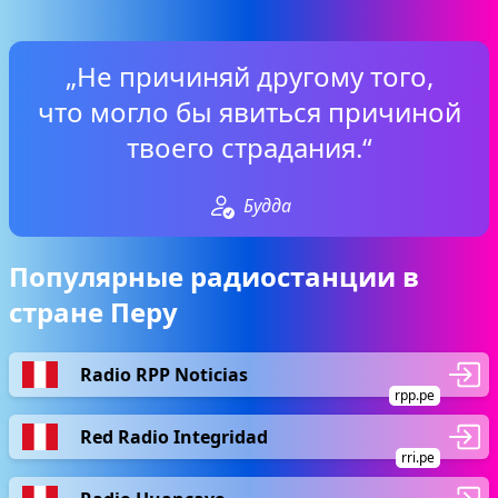
„Не причиняй другому того,
что могло бы явиться причиной
твоего страдания.“
Будда
Популярные радиостанции в
стране Перу
Radio RPP Noticias
rpp.pe
Red Radio Integridad
rri.pe