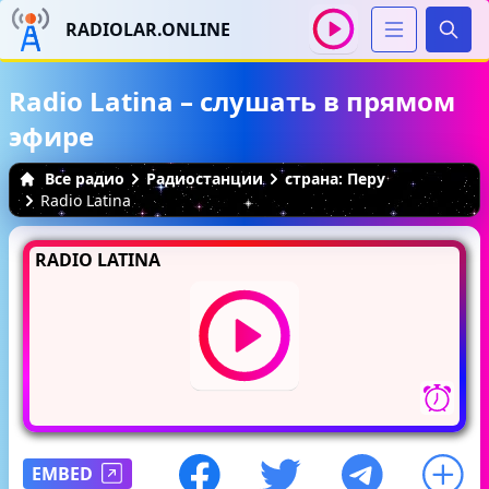
RADIOLAR.ONLINE
Иска
Radio Latina – слушать в прямом
эфире
Все радио
Радиостанции
страна: Перу
Radio Latina
RADIO LATINA
EMBED