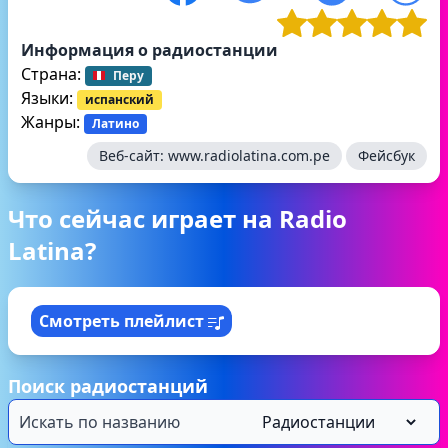
Информация о радиостанции
Страна:
Перу
Языки:
испанский
Жанры:
Латино
Веб-сайт:
www.radiolatina.com.pe
Фейсбук
Что сейчас играет на Radio
Latina?
Смотреть плейлист
Поиск радиостанций