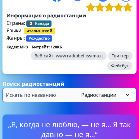
Информация о радиостанции
Страна:
Канада
Языки:
итальянский
Жанры:
Рождество
Кодек: MP3
Битрейт: 128КБ
Веб-сайт:
www.radiobellissima.it
Твиттер
Фейсбук
Поиск радиостанций
„Я, когда не люблю, — не я... Я так
давно — не я...“