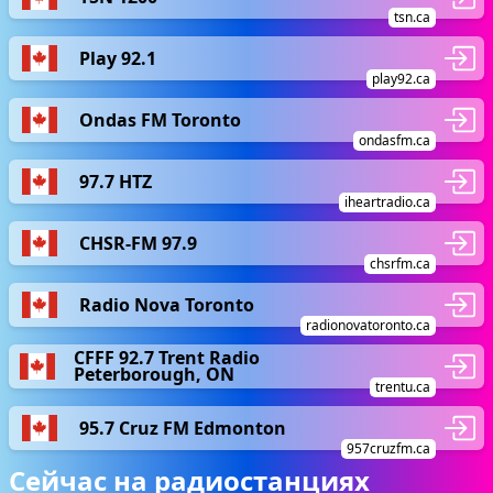
tsn.ca
Play 92.1
play92.ca
Ondas FM Toronto
ondasfm.ca
97.7 HTZ
iheartradio.ca
CHSR-FM 97.9
chsrfm.ca
Radio Nova Toronto
radionovatoronto.ca
CFFF 92.7 Trent Radio
Peterborough, ON
trentu.ca
95.7 Cruz FM Edmonton
957cruzfm.ca
Сейчас на радиостанциях