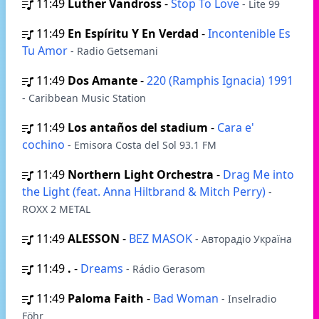
11:49
Luther Vandross
-
Stop To Love
- Lite 99
11:49
En Espíritu Y En Verdad
-
Incontenible Es
Tu Amor
- Radio Getsemani
11:49
Dos Amante
-
220 (Ramphis Ignacia) 1991
- Caribbean Music Station
11:49
Los antaños del stadium
-
Cara e'
cochino
- Emisora Costa del Sol 93.1 FM
11:49
Northern Light Orchestra
-
Drag Me into
the Light (feat. Anna Hiltbrand & Mitch Perry)
-
ROXX 2 METAL
11:49
ALESSON
-
BEZ MASOK
- Авторадіо Україна
11:49
.
-
Dreams
- Rádio Gerasom
11:49
Paloma Faith
-
Bad Woman
- Inselradio
Föhr