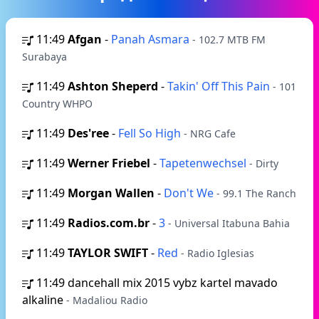
11:49
Afgan
-
Panah Asmara
- 102.7 MTB FM
Surabaya
11:49
Ashton Sheperd
-
Takin' Off This Pain
- 101
Country WHPO
11:49
Des'ree
-
Fell So High
- NRG Cafe
11:49
Werner Friebel
-
Tapetenwechsel
- Dirty
11:49
Morgan Wallen
-
Don't We
- 99.1 The Ranch
11:49
Radios.com.br
-
3
- Universal Itabuna Bahia
11:49
TAYLOR SWIFT
-
Red
- Radio Iglesias
11:49
dancehall mix 2015 vybz kartel mavado
alkaline
- Madaliou Radio