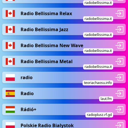
radiobellissima.it
Radio Bellissima Relax
radiobellissima.it
Radio Bellissima Jazz
radiobellissima.it
Radio Bellissima New Wave
radiobellissima.it
Radio Bellissima Metal
radiobellissima.it
radio
teoriachaosu.info
Radio
laut.fm
Rádió+
radioplusz.rf.gd
Polskie Radio Bialystok