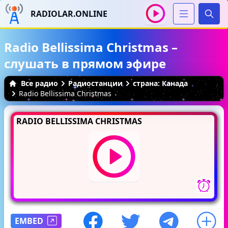
RADIOLAR.ONLINE
Иска
Radio Bellissima Christmas –
слушать в прямом эфире
Все радио
Радиостанции
страна: Канада
Radio Bellissima Christmas
RADIO BELLISSIMA CHRISTMAS
EMBED