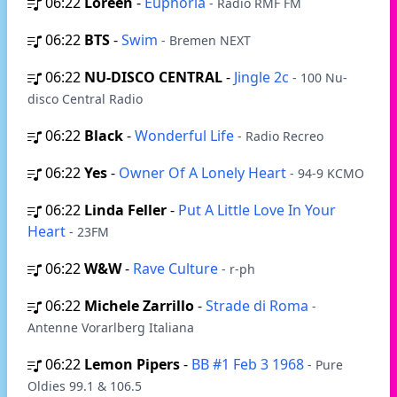
06:22
Loreen
-
Euphoria
- Radio RMF FM
06:22
BTS
-
Swim
- Bremen NEXT
06:22
NU-DISCO CENTRAL
-
Jingle 2c
- 100 Nu-
disco Central Radio
06:22
Black
-
Wonderful Life
- Radio Recreo
06:22
Yes
-
Owner Of A Lonely Heart
- 94-9 KCMO
06:22
Linda Feller
-
Put A Little Love In Your
Heart
- 23FM
06:22
W&W
-
Rave Culture
- r-ph
06:22
Michele Zarrillo
-
Strade di Roma
-
Antenne Vorarlberg Italiana
06:22
Lemon Pipers
-
BB #1 Feb 3 1968
- Pure
Oldies 99.1 & 106.5