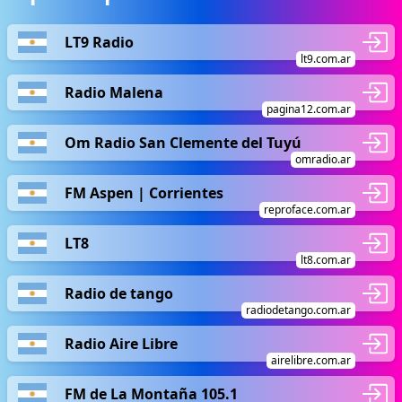
LT9 Radio
lt9.com.ar
Radio Malena
pagina12.com.ar
Om Radio San Clemente del Tuyú
omradio.ar
FM Aspen | Corrientes
reproface.com.ar
LT8
lt8.com.ar
Radio de tango
radiodetango.com.ar
Radio Aire Libre
airelibre.com.ar
FM de La Montaña 105.1