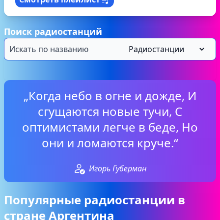
Поиск радиостанций
„Когда небо в огне и дожде, И
сгущаются новые тучи, С
оптимистами легче в беде, Но
они и ломаются круче.“
Игорь Губерман
Популярные радиостанции в
стране Аргентина