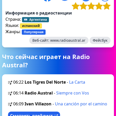
Информация о радиостанции
Страна:
Аргентина
Языки:
испанский
Жанры:
Популярная
Веб-сайт:
www.radioaustral.ar
Фейсбук
Что сейчас играет на Radio
Austral?
06:22
Los Tigres Del Norte
-
La Carta
06:14
Radio Austral
-
Siempre con Vos
06:09
Ivan Villazon
-
Una canción por el camino
Смотреть плейлист