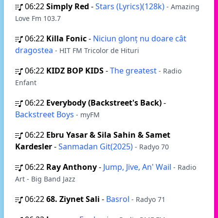
06:22
Simply Red
-
Stars (Lyrics)(128k)
- Amazing
Love Fm 103.7
06:22
Killa Fonic
-
Niciun glonț nu doare cât
dragostea
- HIT FM Tricolor de Hituri
06:22
KIDZ BOP KIDS
-
The greatest
- Radio
Enfant
06:22
Everybody (Backstreet's Back)
-
Backstreet Boys
- myFM
06:22
Ebru Yasar & Sila Sahin & Samet
Kardesler
-
Sanmadan Git(2025)
- Radyo 70
06:22
Ray Anthony
-
Jump, Jive, An' Wail
- Radio
Art - Big Band Jazz
06:22
68. Ziynet Sali
-
Basrol
- Radyo 71