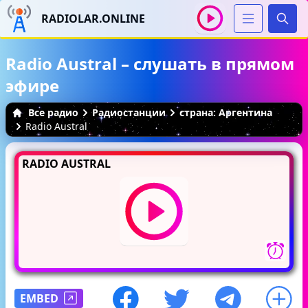
RADIOLAR.ONLINE
Иска
Radio Austral – слушать в прямом
эфире
Все радио
Радиостанции
страна: Аргентина
Radio Austral
RADIO AUSTRAL
EMBED