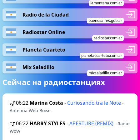
lamontana.com.ar
Radio de la Ciudad
buenosaires.gob.ar
Radiostar Online
radiostar.com.ar
Planeta Cuarteto
planetacuarteto.com.ar
Mix Saladillo
mixsaladillo.com.ar
Сейчас на радиостанциях
06:22
Marina Costa
-
Curiosando tra le Note
-
Antenna Web Boise
06:22
HARRY STYLES
-
APERTURE (REMIX)
- Radio
WoW