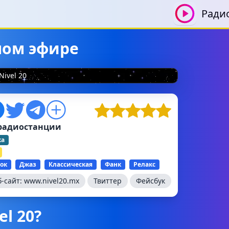
Ради
ямом эфире
Nivel 20
радиостанции
ка
ок
Джаз
Классическая
Фанк
Релакс
б-сайт:
www.nivel20.mx
Твиттер
Фейсбук
el 20?