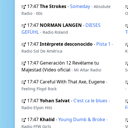
17:47
The Strokes
-
Someday
- Absolute
Radio - 00s
O
17:47
NORMAN LANGEN
-
DIESES
GEFÜHL
T
- Radio Roland
17:47
Intérprete desconocido
-
Pista 1
-
Radio Sol De América
K
17:47
Generación 12 Revélame tu
Majestad (Video oficial
- Mi Altar Radio
S
17:47
Careful With That Axe, Eugene
-
Feeling Floyd Rock
-
17:47
Yohan Salvat
-
C'est ca le blues
-
F
Radio Elyon Hits
17:47
Khalid
-
Young Dumb & Broke
-
Radio FFW Girls
V