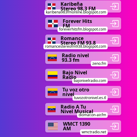
Karibeña
Stereo 98.3 FM
karibena983fmonline.blogspot.com
Forever Hits
FM
foreverhitsfm.blogspot.com
Romance
Stereo FM 93.8
romancestereofm938.blogspot.com
Radio nivel
93.3 fm
zeno.fm
Bajo Nivel
Radio
bajonivelradio.com
Tu voz otro
nivel
tuvozotronivel.es.tl
Radio A Tu
Nivel Musical
diomar.on-air.fm
WMCT 1390
AM
wmctradio.net