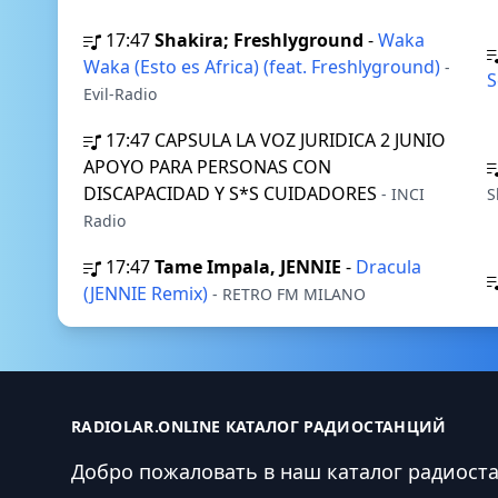
17:47
Shakira; Freshlyground
-
Waka
Waka (Esto es Africa) (feat. Freshlyground)
-
S
Evil-Radio
17:47
CAPSULA LA VOZ JURIDICA 2 JUNIO
APOYO PARA PERSONAS CON
DISCAPACIDAD Y S*S CUIDADORES
- INCI
S
Radio
17:47
Tame Impala, JENNIE
-
Dracula
(JENNIE Remix)
- RETRO FM MILANO
RADIOLAR.ONLINE КАТАЛОГ РАДИОСТАНЦИЙ
Добро пожаловать в наш каталог радиост