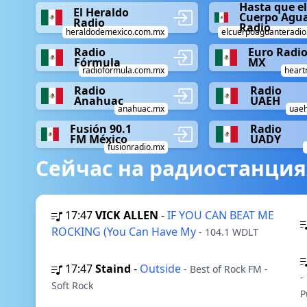
Hasta que el
El Heraldo
Cuerpo Agu
Radio
Radio
heraldodemexico.com.mx
elcuerpoaguanteradi
Radio
Euro Radi
Fórmula
MX
radioformula.com.mx
heart
Radio
Radio
Anahuac
UAEH
anahuac.mx
uaeh
Fusión 90.1
Radio
FM México
UADY
fusionradio.mx
Сейчас на радиостанция
17:47
VICK ALLEN
-
IF YOU CAN BEAT ME
ROCKING (You Can Have My
- 104.1 WDLT
17:47
Staind
-
Outside
- Best of Rock FM -
-
Soft Rock
P