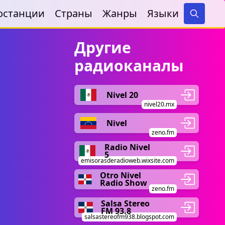
останции
Страны
Жанры
Языки
Search
Другие
радиоканалы
Nivel 20
nivel20.mx
Nivel
zeno.fm
Radio Nivel
5
emisorasderadioweb.wixsite.com
Otro Nivel
Radio Show
zeno.fm
Salsa Stereo
FM 93.8
salsastereofm938.blogspot.com