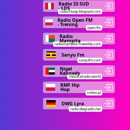
Radio 33 SUD
- LDS
radio33aqp.blogspot.com
Radio Open FM
- Trening
open.fm
Radio
Mampita
radiomampita-fr.weebly.com
Sanyu Fm
sanyufm.com
Nigel
Kennedy
classicalradio.world
RMF Hip
Hop
rmfon.pl
DWG Lyra
radio.dwgradio.net