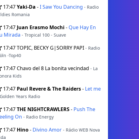
17:47
Yaki-Da
-
I Saw You Dancing
- Radio
ldies Romania
17:47
Juan Erasmo Mochi
-
Que Hay En
u Mirada
- Tropical 100 - Suave
17:47
TOPIC, BECKY G|SORRY PAPI
- Radio
öln -Top40
17:47
Chavo del 8 La bonita vecindad
- La
onora Kids
17:47
Paul Revere & The Raiders
-
Let me
 Golden Years Radio
17:47
THE NIGHTCRAWLERS
-
Push The
eeling On
- Radio Energy
17:47
Hino
-
Divino Amor
- Rádio WEB Nova
ida