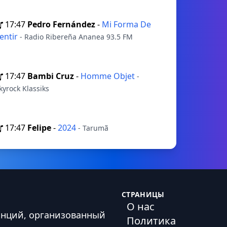
17:47
Pedro Fernández
-
Mi Forma De
entir
- Radio Ribereña Ananea 93.5 FM
17:47
Bambi Cruz
-
Homme Objet
-
kyrock Klassiks
17:47
Felipe
-
2024
- Tarumã
СТРАНИЦЫ
О нас
анций, организованный
Политика