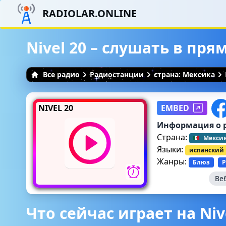
RADIOLAR.ONLINE
Nivel 20 – слушать в пр
Все радио
Радиостанции
страна: Мексика
NIVEL 20
EMBED
Информация о 
Страна:
Мекси
Языки:
испанский
Жанры:
Блюз
Р
Ве
Что сейчас играет на Niv