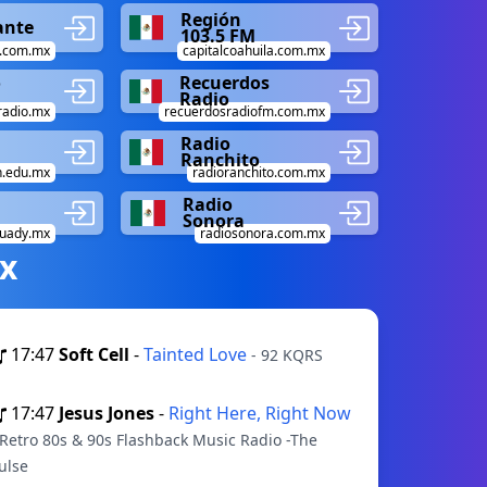
Región
ante
103.5 FM
o.com.mx
capitalcoahuila.com.mx
o
Recuerdos
Radio
radio.mx
recuerdosradiofm.com.mx
Radio
Ranchito
.edu.mx
radioranchito.com.mx
Radio
Sonora
uady.mx
radiosonora.com.mx
х
17:47
Soft Cell
-
Tainted Love
- 92 KQRS
17:47
Jesus Jones
-
Right Here, Right Now
 Retro 80s & 90s Flashback Music Radio -The
ulse