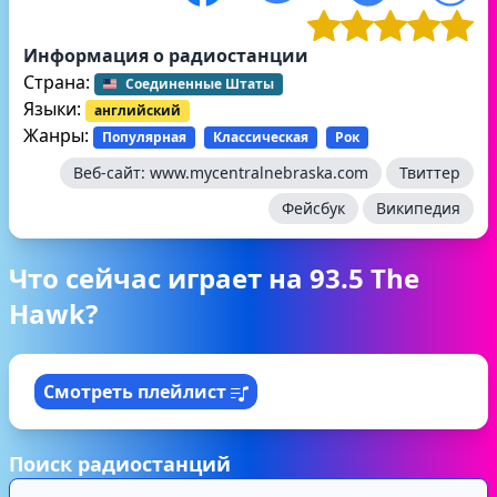
Информация о радиостанции
Страна:
Соединенные Штаты
Языки:
английский
Жанры:
Популярная
Классическая
Рок
Веб-сайт:
www.mycentralnebraska.com
Твиттер
Фейсбук
Википедия
Что сейчас играет на 93.5 The
Hawk?
Смотреть плейлист
Поиск радиостанций