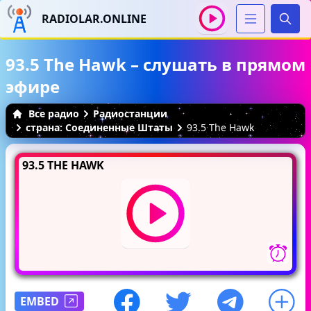
RADIOLAR.ONLINE
Иска
93.5 The Hawk – слушать в прямом
эфире
Все радио
Радиостанции
страна: Соединенные Штаты
93.5 The Hawk
93.5 THE HAWK
EMBED