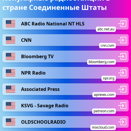
стране Соединенные Штаты
ABC Radio National NT HLS
abc.net.au
CNN
cnn.com
Bloomberg TV
bloomberg.com
NPR Radio
npr.org
Associated Press
apnews.com
KSVG - Savage Radio
patreon.com
OLDSCHOOLRADIO
mixcloud.com