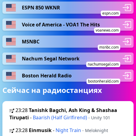
ESPN 850 WKNR
espn.com
Voice of America - VOA1 The Hits
voanews.com
MSNBC
msnbc.com
Nachum Segal Network
nachumsegal.com
Boston Herald Radio
bostonherald.com
Сейчас на радиостанциях
23:28
Tanishk Bagchi, Ash King & Shashaa
Tirupati
-
Baarish (Half Girlfirend)
- Unity 101
23:28
Einmusik
-
Night Train
- Meloknight