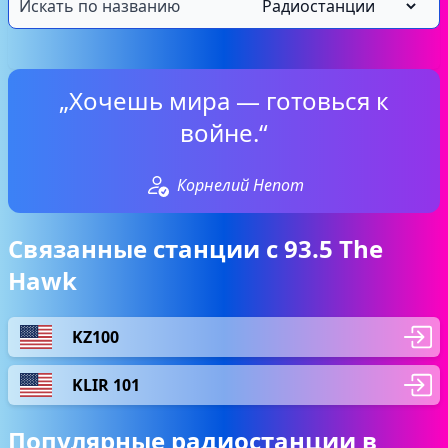
„Хочешь мира — готовься к
войне.“
Корнелий Непот
Связанные станции с 93.5 The
Hawk
KZ100
KLIR 101
Популярные радиостанции в