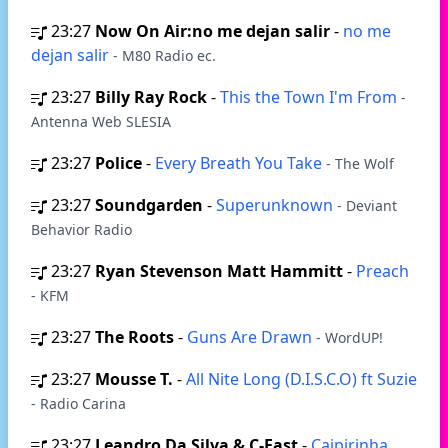
23:27
Now On Air:no me dejan salir
-
no me
dejan salir
- M80 Radio ec.
23:27
Billy Ray Rock
-
This the Town I'm From
-
Antenna Web SLESIA
23:27
Police
-
Every Breath You Take
- The Wolf
23:27
Soundgarden
-
Superunknown
- Deviant
Behavior Radio
23:27
Ryan Stevenson Matt Hammitt
-
Preach
- KFM
23:27
The Roots
-
Guns Are Drawn
- WordUP!
23:27
Mousse T.
-
All Nite Long (D.I.S.C.O) ft Suzie
- Radio Carina
23:27
Leandro Da Silva & C-Fast
-
Caipirinha