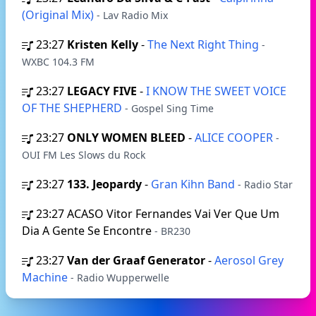
(Original Mix)
- Lav Radio Mix
23:27
Kristen Kelly
-
The Next Right Thing
-
WXBC 104.3 FM
23:27
LEGACY FIVE
-
I KNOW THE SWEET VOICE
OF THE SHEPHERD
- Gospel Sing Time
23:27
ONLY WOMEN BLEED
-
ALICE COOPER
-
OUI FM Les Slows du Rock
23:27
133. Jeopardy
-
Gran Kihn Band
- Radio Star
23:27
ACASO Vitor Fernandes Vai Ver Que Um
Dia A Gente Se Encontre
- BR230
23:27
Van der Graaf Generator
-
Aerosol Grey
Machine
- Radio Wupperwelle