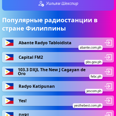
Уильям Шекспир
Популярные радиостанции в
стране Филиппины
Abante Radyo Tabloidista
abante.com.ph
Capital FM2
pbs.gov.ph
103.3 DXJL The New J Cagayan de
Oro
febc.ph
Radyo Katipunan
jescom.ph
Yes!
yesthebest.com.ph
DYRI