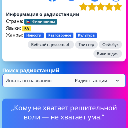
Информация о радиостанции
Страна:
Филиппины
Языки:
RA
Жанры:
Новости
Разговорное
Культура
Веб-сайт:
jescom.ph
Твиттер
Фейсбук
Википедия
Поиск радиостанций
„Кому не хватает решительной
воли — не хватает ума.“