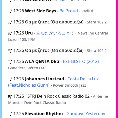
17:26
West Side Boys
-
Be Proud
- RadiOi
17:26
Θα με ζητας (Θα απουσιαζω)
- Sfera 102.2
17:26
Uru
-
あなたがいることで
- Newsline Central
Luzon 103.1 FM
17:26
Θα με ζητας (Θα απουσιαζω)
- Sfera 102.2
17:26
A LA QENTA DE 3
-
ESE BESITO (2012)
-
Ganadera Stéreo FM
17:25
Johannes Linstead
-
Costa De La Luz
(Feat.Nicholas Gunn)
- Power Smooth Jazz
17:25
|STRJ Dein Rock Classic Radio 02
- Antenne
Munster Dein Rock Classic Radio
17:25
Elevation Rhythm
-
Goodbye Yesterday
-