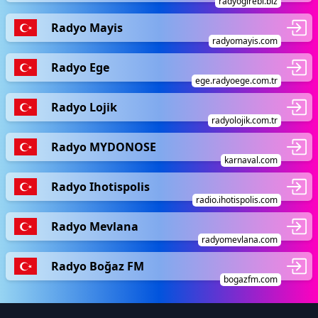
radyogirebi.biz
Radyo Mayis
radyomayis.com
Radyo Ege
ege.radyoege.com.tr
Radyo Lojik
radyolojik.com.tr
Radyo MYDONOSE
karnaval.com
Radyo Ihotispolis
radio.ihotispolis.com
Radyo Mevlana
radyomevlana.com
Radyo Boğaz FM
bogazfm.com