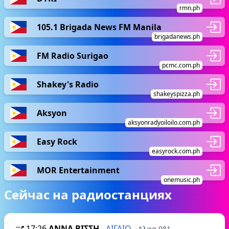
rmn.ph
105.1 Brigada News FM Manila
brigadanews.ph
FM Radio Surigao
pcmc.com.ph
Shakey's Radio
shakeyspizza.ph
Aksyon
aksyonradyoiloilo.com.ph
Easy Rock
easyrock.com.ph
MOR Entertainment
onemusic.ph
Сейчас на радиостанциях
17:26
ΑΝΝΑ ΒΙΣΣΗ
-
ΑΙΓΑΙΟ
- Αλφα 981