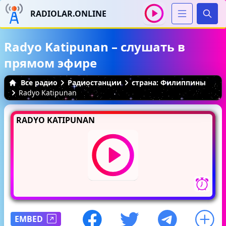
RADIOLAR.ONLINE
Иска
Radyo Katipunan – слушать в
прямом эфире
Все радио
Радиостанции
страна: Филиппины
Radyo Katipunan
RADYO KATIPUNAN
EMBED