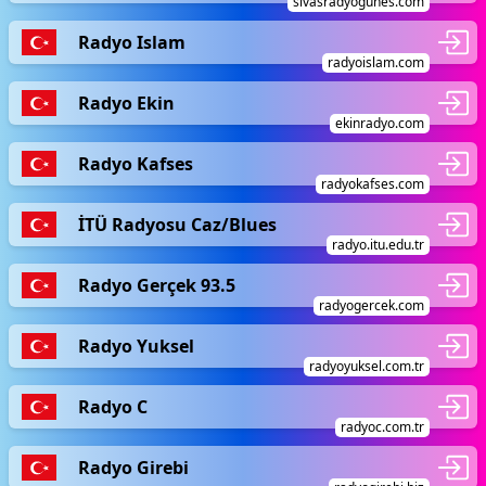
sivasradyogunes.com
Radyo Islam
radyoislam.com
Radyo Ekin
ekinradyo.com
Radyo Kafses
radyokafses.com
İTÜ Radyosu Caz/Blues
radyo.itu.edu.tr
Radyo Gerçek 93.5
radyogercek.com
Radyo Yuksel
radyoyuksel.com.tr
Radyo C
radyoc.com.tr
Radyo Girebi