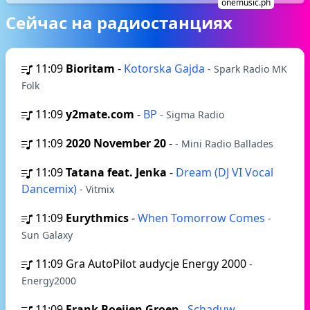
onemusic.ph
Сейчас на радиостанциях
11:09
Bioritam
-
Kotorska Gajda
- Spark Radio MK
Folk
11:09
y2mate.com
-
BP
- Sigma Radio
11:09
2020 November 20
-
- Mini Radio Ballades
11:09
Tatana feat. Jenka
-
Dream (DJ VI Vocal
Dancemix)
- Vitmix
11:09
Eurythmics
-
When Tomorrow Comes
-
Sun Galaxy
11:09
Gra AutoPilot audycje Energy 2000
-
Energy2000
11:09
Frank Boeijen Groep
-
Schaduw
-