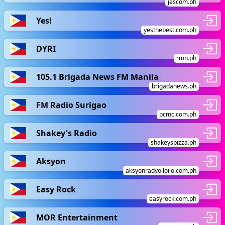
jescom.ph
Yes!
yesthebest.com.ph
DYRI
rmn.ph
105.1 Brigada News FM Manila
brigadanews.ph
FM Radio Surigao
pcmc.com.ph
Shakey's Radio
shakeyspizza.ph
Aksyon
aksyonradyoiloilo.com.ph
Easy Rock
easyrock.com.ph
MOR Entertainment