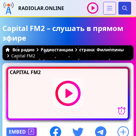
RADIOLAR.ONLINE
Иска
Capital FM2 – слушать в прямом
эфире
Все радио
Радиостанции
страна: Филиппины
Capital FM2
CAPITAL FM2
EMBED