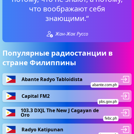
что воображают себя
знающими.“
Жан-Жак Руссо
Популярные радиостанции в
стране Филиппины
Abante Radyo Tabloidista
abante.com.ph
Capital FM2
pbs.gov.ph
103.3 DXJL The New J Cagayan de
Oro
febc.ph
Radyo Katipunan