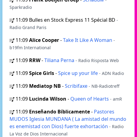
Sparkradio
11:09
Bulles en Stock Express 11 Spécial BD
-
Radio Grand Paris
11:09
Alice Cooper
-
Take It Like A Woman
-
b19fm International
11:09
RRW
-
Tiliana Perna
- Radio Risposta Web
11:09
Spice Girls
-
Spice up your life
- ADN Radio
11:09
Mediatop NB
-
Scribifaxe
- NB-Radiotreff
11:09
Lucinda Wilson
-
Queen of Hearts
- amR
11:09
Enseñando Bíblicamente
-
Pastores
MUDOS Iglesia MUNDANA ( La amistad del mundo
es enemistad con Dios) fuerte exhortación
- Radio
La Voz de Dios Internacional