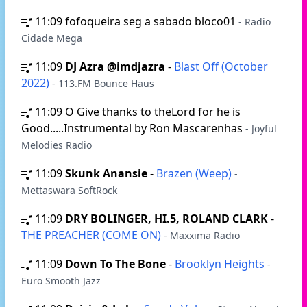
11:09
fofoqueira seg a sabado bloco01
- Radio
Cidade Mega
11:09
DJ Azra @imdjazra
-
Blast Off (October
2022)
- 113.FM Bounce Haus
11:09
O Give thanks to theLord for he is
Good.....Instrumental by Ron Mascarenhas
- Joyful
Melodies Radio
11:09
Skunk Anansie
-
Brazen (Weep)
-
Mettaswara SoftRock
11:09
DRY BOLINGER, HI.5, ROLAND CLARK
-
THE PREACHER (COME ON)
- Maxxima Radio
11:09
Down To The Bone
-
Brooklyn Heights
-
Euro Smooth Jazz