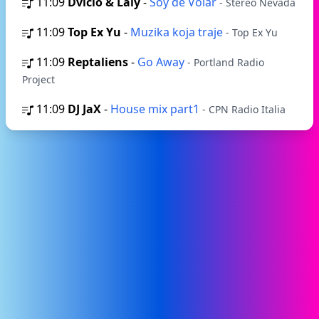
11:09
Dvicio & Laly
-
Soy de Volar
- Stereo Nevada
11:09
Top Ex Yu
-
Muzika koja traje
- Top Ex Yu
11:09
Reptaliens
-
Go Away
- Portland Radio
Project
11:09
DJ JaX
-
House mix part1
- CPN Radio Italia