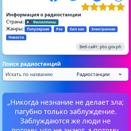
Информация о радиостанции
Страна:
Филиппины
Жанры:
Популярная
Рок
Хип хоп
Электронная
Новости
Веб-сайт:
pbs.gov.ph
Поиск радиостанций
„Никогда незнание не делает зла;
пагубно только заблуждение.
Заблуждаются же люди не
потому, что не знают, а потому,