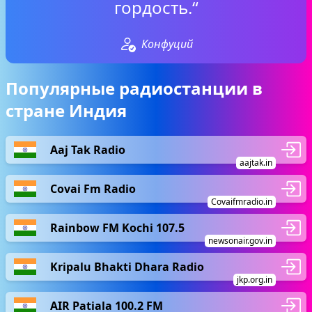
гордость.“
Конфуций
Популярные радиостанции в
стране Индия
Aaj Tak Radio
aajtak.in
Covai Fm Radio
Covaifmradio.in
Rainbow FM Kochi 107.5
newsonair.gov.in
Kripalu Bhakti Dhara Radio
jkp.org.in
AIR Patiala 100.2 FM