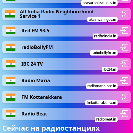
prasarbharati.gov.in
All India Radio Neighbourhood
Service 1
akashvani.gov.in
Red FM 93.5
redfmindia.in
radioBollyFM
radiobollyfm.in
IBC 24 TV
ibc24.in
Radio Maria
radiomaria.org.in
FM Kottarakkara
fmkottarakkara.in
Radio Beat
radiobeat.in
Сейчас на радиостанциях