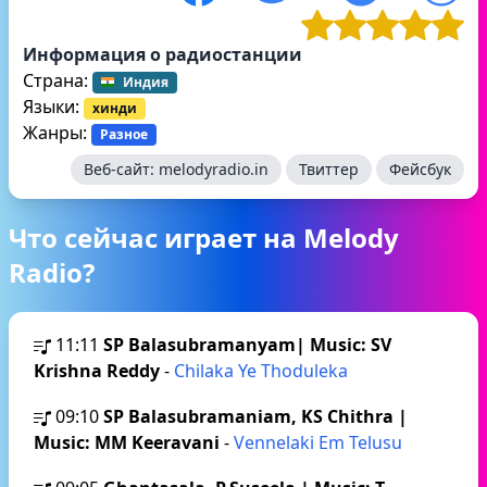
Информация о радиостанции
Страна:
Индия
Языки:
хинди
Жанры:
Разное
Веб-сайт:
melodyradio.in
Твиттер
Фейсбук
Что сейчас играет на Melody
Radio?
11:11
SP Balasubramanyam| Music: SV
Krishna Reddy
-
Chilaka Ye Thoduleka
09:10
SP Balasubramaniam, KS Chithra |
Music: MM Keeravani
-
Vennelaki Em Telusu