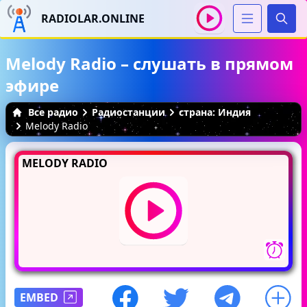
RADIOLAR.ONLINE
Иска
Melody Radio – слушать в прямом
эфире
Все радио
Радиостанции
страна: Индия
Melody Radio
MELODY RADIO
EMBED