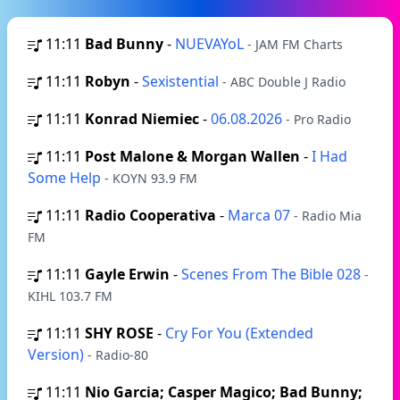
11:11
Bad Bunny
-
NUEVAYoL
- JAM FM Charts
11:11
Robyn
-
Sexistential
- ABC Double J Radio
11:11
Konrad Niemiec
-
06.08.2026
- Pro Radio
11:11
Post Malone & Morgan Wallen
-
I Had
Some Help
- KOYN 93.9 FM
11:11
Radio Cooperativa
-
Marca 07
- Radio Mia
FM
11:11
Gayle Erwin
-
Scenes From The Bible 028
-
KIHL 103.7 FM
11:11
SHY ROSE
-
Cry For You (Extended
Version)
- Radio-80
11:11
Nio Garcia; Casper Magico; Bad Bunny;