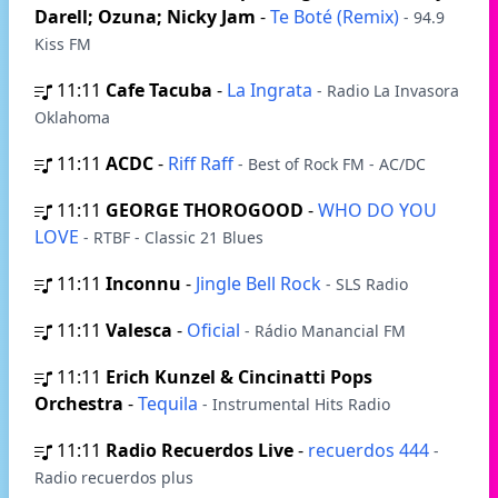
Darell; Ozuna; Nicky Jam
-
Te Boté (Remix)
- 94.9
Kiss FM
11:11
Cafe Tacuba
-
La Ingrata
- Radio La Invasora
Oklahoma
11:11
ACDC
-
Riff Raff
- Best of Rock FM - AC/DC
11:11
GEORGE THOROGOOD
-
WHO DO YOU
LOVE
- RTBF - Classic 21 Blues
11:11
Inconnu
-
Jingle Bell Rock
- SLS Radio
11:11
Valesca
-
Oficial
- Rádio Manancial FM
11:11
Erich Kunzel & Cincinatti Pops
Orchestra
-
Tequila
- Instrumental Hits Radio
11:11
Radio Recuerdos Live
-
recuerdos 444
-
Radio recuerdos plus