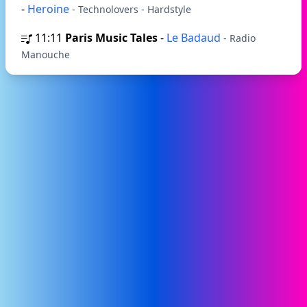
-
Heroine
- Technolovers - Hardstyle
11:11
Paris Music Tales
-
Le Badaud
- Radio
Manouche