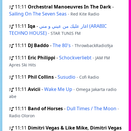
11:11
Orchestral Manoeuvres In The Dark
-
Sailing On The Seven Seas
- Red Kite Radio
11:11
Iqa
-
اغار عليك من عيني و مني (ARABIC
TECHNO HOUSE)
- STAR TUNIS FM
11:11
DJ Baddo
-
The 80's
- ThrowbackRadio9ja
11:11
Eric Philippi
-
Schockverliebt
- JAM FM
Apres Ski Hits
11:11
Phil Collins
-
Susudio
- Cofi Radio
11:11
Avicii
-
Wake Me Up
- Omega Jakarta radio
abe
11:11
Band of Horses
-
Dull Times / The Moon
-
Radio Oloron
11:11
Dimitri Vegas & Like Mike, Dimitri Vegas