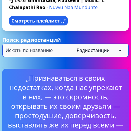
09:05
Ghantasala, P.Suseela | Music: T.
Chalapathi Rao
-
Nuvvu Naa Mundunte
Смотреть плейлист
Поиск радиостанций
„Признаваться в своих
недостатках, когда нас упрекают
в них, — это скромность,
открывать их своим друзьям —
простодушие, доверчивость,
выставлять же их перед всеми —