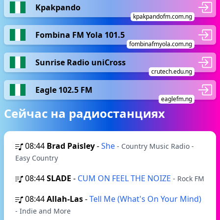
Kpakpando
kpakpandofm.com.ng
Fombina FM Yola 101.5
fombinafmyola.com.ng
Sunrise Radio uniCross
crutech.edu.ng
Eagle 102.5 FM
eaglefm.ng
Сейчас на радиостанциях
08:44
Brad Paisley
-
She
- Country Music Radio -
Easy Country
08:44
SLADE
-
CUM ON FEEL THE NOIZE
- Rock FM
08:44
Allah-Las
-
Tell Me (What's On Your Mind)
- Indie and More