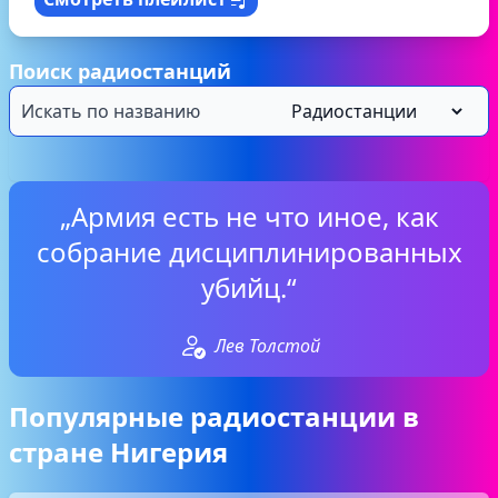
Поиск радиостанций
„Армия есть не что иное, как
собрание дисциплинированных
убийц.“
Лев Толстой
Популярные радиостанции в
стране Нигерия