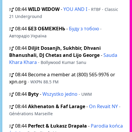
08:44
WILD WIDOW
-
YOU AND I
- RTBF - Classic
21 Underground
08:44
БЕЗ ОБМЕЖЕНЬ
-
Буду з тобою
-
Авторадіо Україна
08:44
Diljit Dosanjh, Sukhbir, Dhvani
Bhanushali, DJ Chetas and Lijo George
-
Sauda
Khara Khara
- Bollywood Kumar Sanu
08:44
Become a member at (800) 565-9976 or
xpn.org
- WXPN 88.5 FM
08:44
Byty
-
Wszystko jedno
- UWM
08:44
Akhenaton & Faf Larage
-
On Revait NY
-
Générations Marseille
08:44
Perfect & Łukasz Drapała
-
Parodia końca