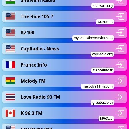
Shaivam Radio
shaivam.org
The Ride 105.7
wuzr.com
KZ100
mycentralnebraska.com
CapRadio - News
capradio.org
France Info
franceinfo.fr
Melody FM
melody911fm.com
Love Radio 93 FM
greater.co.th
K 96.3 FM
k963.ca