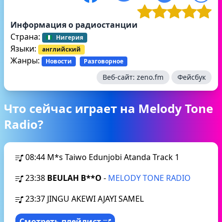
Информация о радиостанции
Страна:
Нигерия
Языки:
английский
Жанры:
Новости
Разговорное
Веб-сайт:
zeno.fm
Фейсбук
Что сейчас играет на Melody Tone
Radio?
08:44
M*s Taiwo Edunjobi Atanda Track 1
23:38
BEULAH B**O
-
MELODY TONE RADIO
23:37
JINGU AKEWI AJAYI SAMEL
Смотреть плейлист