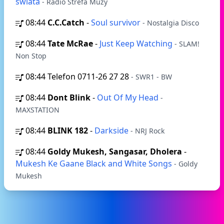
świata
- Radio Strefa Muzy
08:44
C.C.Catch
-
Soul survivor
- Nostalgia Disco
08:44
Tate McRae
-
Just Keep Watching
- SLAM!
Non Stop
08:44
Telefon 0711-26 27 28
- SWR1 - BW
08:44
Dont Blink
-
Out Of My Head
-
MAXSTATION
08:44
BLINK 182
-
Darkside
- NRJ Rock
08:44
Goldy Mukesh, Sangasar, Dholera
-
Mukesh Ke Gaane Black and White Songs
- Goldy
Mukesh