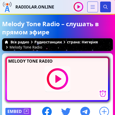
RADIOLAR.ONLINE
Иска
Melody Tone Radio – слушать в
прямом эфире
Все радио
Радиостанции
страна: Нигерия
Melody Tone Radio
MELODY TONE RADIO
EMBED