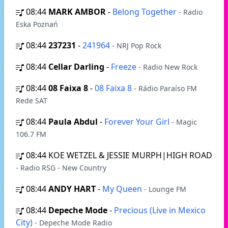
08:44
MARK AMBOR
-
Belong Together
- Radio
Eska Poznań
08:44
237231
-
241964
- NRJ Pop Rock
08:44
Cellar Darling
-
Freeze
- Radio New Rock
08:44
08 Faixa 8
-
08 Faixa 8
- Rádio Paraíso FM
Rede SAT
08:44
Paula Abdul
-
Forever Your Girl
- Magic
106.7 FM
08:44
KOE WETZEL & JESSIE MURPH|HIGH ROAD
- Radio RSG - New Country
08:44
ANDY HART
-
My Queen
- Lounge FM
08:44
Depeche Mode
-
Precious (Live in Mexico
City)
- Depeche Mode Radio