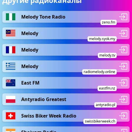
Другие радиоканалы
Melody Tone Radio
zeno.fm
Melody
melody.syok.my
Melody
melody.tv
Melody
radiomelody.online
East FM
eastfm.nz
Antyradio Greatest
antyradio.pl
Swiss Biker Week Radio
swissbikerweek.ch