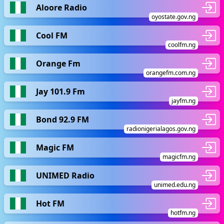
Aloore Radio
oyostate.gov.ng
Cool FM
coolfm.ng
Orange Fm
orangefm.com.ng
Jay 101.9 Fm
jayfm.ng
Bond 92.9 FM
radionigerialagos.gov.ng
Magic FM
magicfm.ng
UNIMED Radio
unimed.edu.ng
Hot FM
hotfm.ng