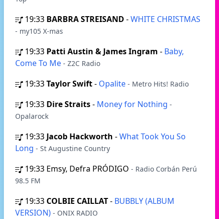
19:33
BARBRA STREISAND
-
WHITE CHRISTMAS
- my105 X-mas
19:33
Patti Austin & James Ingram
-
Baby,
Come To Me
- Z2C Radio
19:33
Taylor Swift
-
Opalite
- Metro Hits! Radio
19:33
Dire Straits
-
Money for Nothing
-
Opalarock
19:33
Jacob Hackworth
-
What Took You So
Long
- St Augustine Country
19:33
Emsy, Defra PRÓDIGO
- Radio Corbán Perú
98.5 FM
19:33
COLBIE CAILLAT
-
BUBBLY (ALBUM
VERSION)
- ONIX RADIO