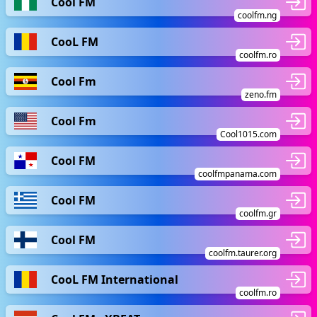
Cool FM
coolfm.ng
CooL FM
coolfm.ro
Cool Fm
zeno.fm
Cool Fm
Cool1015.com
Cool FM
coolfmpanama.com
Cool FM
coolfm.gr
Cool FM
coolfm.taurer.org
CooL FM International
coolfm.ro