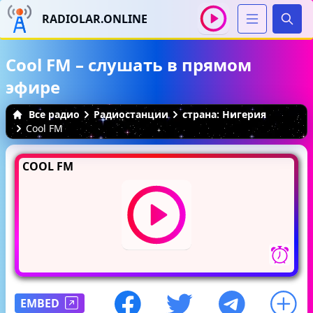
RADIOLAR.ONLINE
Иска
Cool FM – слушать в прямом
эфире
Все радио
Радиостанции
страна: Нигерия
Cool FM
COOL FM
EMBED