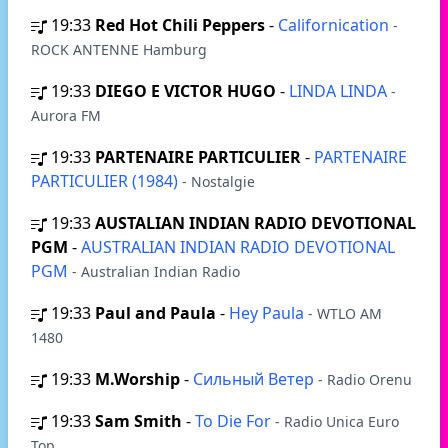
19:33
Red Hot Chili Peppers
-
Californication
-
ROCK ANTENNE Hamburg
19:33
DIEGO E VICTOR HUGO
-
LINDA LINDA
-
Aurora FM
19:33
PARTENAIRE PARTICULIER
-
PARTENAIRE
PARTICULIER (1984)
- Nostalgie
19:33
AUSTALIAN INDIAN RADIO DEVOTIONAL
PGM
-
AUSTRALIAN INDIAN RADIO DEVOTIONAL
PGM
- Australian Indian Radio
19:33
Paul and Paula
-
Hey Paula
- WTLO AM
1480
19:33
M.Worship
-
Сильный Ветер
- Radio Orenu
19:33
Sam Smith
-
To Die For
- Radio Unica Euro
Top