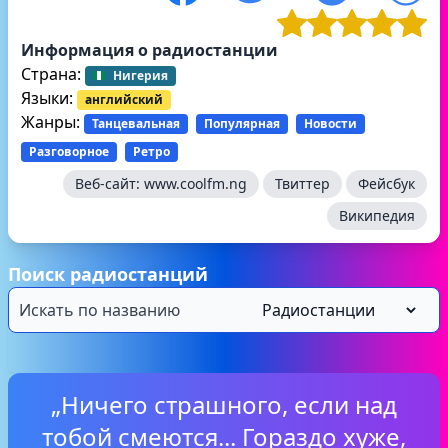
Информация о радиостанции
Страна:
Нигерия
Языки:
английский
Жанры:
Танцевальная
Популярная
Новости
Разговорное
Ретро
Веб-сайт:
www.coolfm.ng
Твиттер
Фейсбук
Википедия
Поиск радиостанций
„Ничего страшного, если над
тобой смеются... Гораздо хуже,