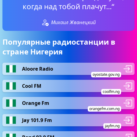
когда над тобой плачут...“
Михаил Жванецкий
Популярные радиостанции в
стране Нигерия
Aloore Radio
oyostate.gov.ng
Cool FM
coolfm.ng
Orange Fm
orangefm.com.ng
Jay 101.9 Fm
jayfm.ng