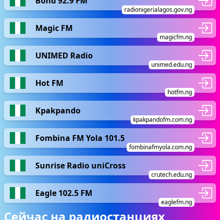
Bond 92.9 FM
radionigerialagos.gov.ng
Magic FM
magicfm.ng
UNIMED Radio
unimed.edu.ng
Hot FM
hotfm.ng
Kpakpando
kpakpandofm.com.ng
Fombina FM Yola 101.5
fombinafmyola.com.ng
Sunrise Radio uniCross
crutech.edu.ng
Eagle 102.5 FM
eaglefm.ng
Сейчас на радиостанциях