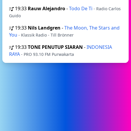
19:33
Rauw Alejandro
-
Todo De Ti
- Radio Carlos
Guido
19:33
Nils Landgren
-
The Moon, The Stars and
You
- Klassik Radio - Till Brönner
19:33
TONE PENUTUP SIARAN
-
INDONESIA
RAYA
- PRO 93.10 FM Purwakarta