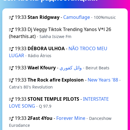
19:33
Stan Ridgway
-
Camouflage
- 100%music
19:33
Dj Veggy Tiktok Trending Yanos V*l 26
(hearthis.at)
- Sakha Isizwe Fm
19:33
DÉBORA ULHOA
-
NÃO TROCO MEU
LUGAR
- Rádio Átrios
19:33
Wael Kfoury
-
وائل كفوري
- Beirut Beats
19:33
The Rock afire Explosion
-
New Years '88
-
Catra's 80's Revolution
19:33
STONE TEMPLE PILOTS
-
INTERSTATE
LOVE SONG
- Q 97.9
19:33
2Fast 4You
-
Forever Mine
- Danceshow
Eurodance