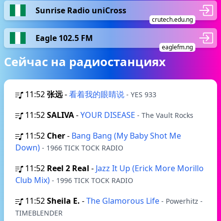
Sunrise Radio uniCross
crutech.edu.ng
Eagle 102.5 FM
eaglefm.ng
Сейчас на радиостанциях
11:52
张远
-
看着我的眼睛说
- YES 933
11:52
SALIVA
-
YOUR DISEASE
- The Vault Rocks
11:52
Cher
-
Bang Bang (My Baby Shot Me
Down)
- 1966 TICK TOCK RADIO
11:52
Reel 2 Real
-
Jazz It Up (Erick More Morillo
Club Mix)
- 1996 TICK TOCK RADIO
11:52
Sheila E.
-
The Glamorous Life
- Powerhitz -
TIMEBLENDER