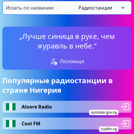
„Лучше синица в руке, чем
журавль в небе.“
Пословица
Популярные радиостанции в
стране Нигерия
Aloore Radio
oyostate.gov.ng
Cool FM
coolfm.ng