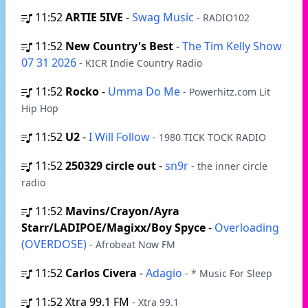
11:52
ARTIE 5IVE
-
Swag Music
- RADIO102
11:52
New Country's Best
-
The Tim Kelly Show
07 31 2026
- KICR Indie Country Radio
11:52
Rocko
-
Umma Do Me
- Powerhitz.com Lit
Hip Hop
11:52
U2
-
I Will Follow
- 1980 TICK TOCK RADIO
11:52
250329 circle out
-
sn9r
- the inner circle
radio
11:52
Mavins/Crayon/Ayra
Starr/LADIPOE/Magixx/Boy Spyce
-
Overloading
(OVERDOSE)
- Afrobeat Now FM
11:52
Carlos Civera
-
Adagio
- * Music For Sleep
11:52
Xtra 99.1 FM
- Xtra 99.1