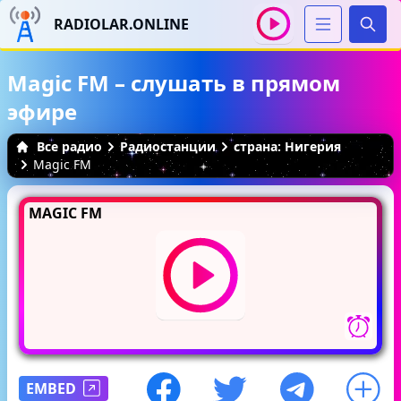
RADIOLAR.ONLINE
Иска
Magic FM – слушать в прямом
эфире
Все радио
Радиостанции
страна: Нигерия
Magic FM
MAGIC FM
EMBED