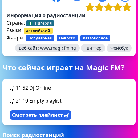
Информация о радиостанции
Страна:
Нигерия
Языки:
английский
Жанры:
Популярная
Новости
Разговорное
Веб-сайт:
www.magicfm.ng
Твиттер
Фейсбук
Что сейчас играет на Magic FM?
11:52
Dj Online
21:10
Empty playlist
Смотреть плейлист
Поиск радиостанций