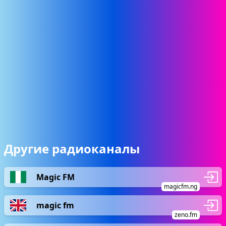
Другие радиоканалы
Magic FM
magicfm.ng
magic fm
zeno.fm