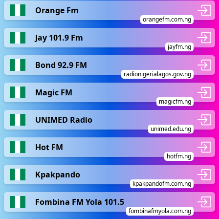
Orange Fm
orangefm.com.ng
Jay 101.9 Fm
jayfm.ng
Bond 92.9 FM
radionigerialagos.gov.ng
Magic FM
magicfm.ng
UNIMED Radio
unimed.edu.ng
Hot FM
hotfm.ng
Kpakpando
kpakpandofm.com.ng
Fombina FM Yola 101.5
fombinafmyola.com.ng