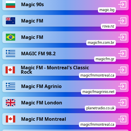
Magic 90s
magic.bg
Magic FM
rova.nz
Magic FM
magicfm.com.br
MAGIC FM 98.2
magicfm.gr
Magic FM - Montreal's Classic
Rock
magicfmmontreal.ca
Magic FM Agrinio
magicfmagrinio.net
Magic FM London
planetradio.co.uk
Magic FM Montreal
magicfmmontreal.ca