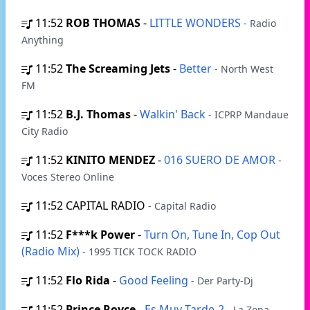
11:52
ROB THOMAS
-
LITTLE WONDERS
- Radio
Anything
11:52
The Screaming Jets
-
Better
- North West
FM
11:52
B.J. Thomas
-
Walkin' Back
- ICPRP Mandaue
City Radio
11:52
KINITO MENDEZ
-
016 SUERO DE AMOR
-
Voces Stereo Online
11:52
CAPITAL RADIO
- Capital Radio
11:52
F***k Power
-
Turn On, Tune In, Cop Out
(Radio Mix)
- 1995 TICK TOCK RADIO
11:52
Flo Rida
-
Good Feeling
- Der Party-Dj
11:52
Prince Royce
-
Es Muy Tarde-2
- La Zona