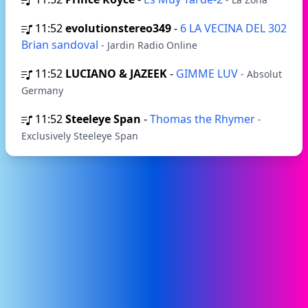
11:52
evolutionstereo349
-
6 LA VECINA DEL 302
Brian sandoval
- Jardin Radio Online
11:52
LUCIANO & JAZEEK
-
GIMME LUV
- Absolut
Germany
11:52
Steeleye Span
-
Thomas the Rhymer
-
Exclusively Steeleye Span