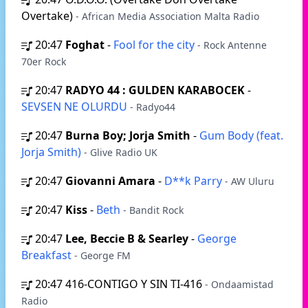
Overtake)
- African Media Association Malta Radio
20:47
Foghat
-
Fool for the city
- Rock Antenne
70er Rock
20:47
RADYO 44 : GULDEN KARABOCEK
-
SEVSEN NE OLURDU
- Radyo44
20:47
Burna Boy; Jorja Smith
-
Gum Body (feat.
Jorja Smith)
- Glive Radio UK
20:47
Giovanni Amara
-
D**k Parry
- AW Uluru
20:47
Kiss
-
Beth
- Bandit Rock
20:47
Lee, Beccie B & Searley
-
George
Breakfast
- George FM
20:47
416-CONTIGO Y SIN TI-416
- Ondaamistad
Radio