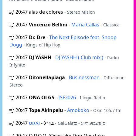
20:47
alas de colores
- Stereo Mision
20:47
Vincenzo Bellini
-
Maria Callas
- Classica
20:47
Dr. Dre
-
The Next Episode feat. Snoop
Dogg
- Kings of Hip Hop
20:47
DJ YASHH
-
DJ YASHH ( Club mix )
- Radio
Infynite
20:47
Ditonellapiaga
-
Businessman
- Diffusione
Stereo
20:47
ONA OLGS
-
ISF2026
- Illogic Radio
20:47
Tope Akinpelu
-
Amokoko
- Okin 105.7 fm
20:47
-
בריל
ואגוס
- GalGalatz - סופשבוע רגוע
20:47
O.D.O.O. (Overtake Don Overtake