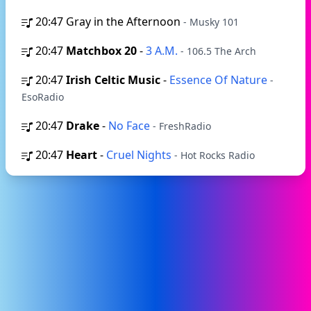
20:47
Gray in the Afternoon
- Musky 101
20:47
Matchbox 20
-
3 A.M.
- 106.5 The Arch
20:47
Irish Celtic Music
-
Essence Of Nature
-
EsoRadio
20:47
Drake
-
No Face
- FreshRadio
20:47
Heart
-
Cruel Nights
- Hot Rocks Radio