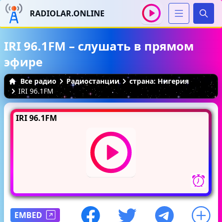
RADIOLAR.ONLINE
Иска
IRI 96.1FM – слушать в прямом
эфире
Все радио
Радиостанции
страна: Нигерия
IRI 96.1FM
IRI 96.1FM
EMBED