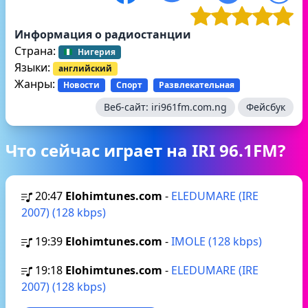
Информация о радиостанции
Страна:
Нигерия
Языки:
английский
Жанры:
Новости
Спорт
Развлекательная
Веб-сайт:
iri961fm.com.ng
Фейсбук
Что сейчас играет на IRI 96.1FM?
20:47
Elohimtunes.com
-
ELEDUMARE (IRE
2007) (128 kbps)
19:39
Elohimtunes.com
-
IMOLE (128 kbps)
19:18
Elohimtunes.com
-
ELEDUMARE (IRE
2007) (128 kbps)