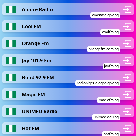
Aloore Radio
oyostate.gov.ng
Cool FM
coolfm.ng
Orange Fm
orangefm.com.ng
Jay 101.9 Fm
jayfm.ng
Bond 92.9 FM
radionigerialagos.gov.ng
Magic FM
magicfm.ng
UNIMED Radio
unimed.edu.ng
Hot FM
hotfm.ng