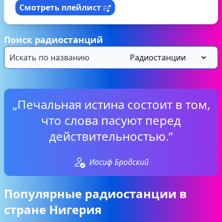
Смотреть плейлист
Поиск радиостанций
„Печальная истина состоит в том,
что слова пасуют перед
действительностью.“
Иосиф Бродский
Популярные радиостанции в
стране Нигерия