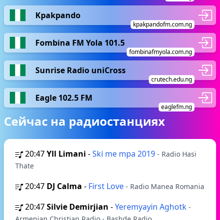
Kpakpando
kpakpandofm.com.ng
Fombina FM Yola 101.5
fombinafmyola.com.ng
Sunrise Radio uniCross
crutech.edu.ng
Eagle 102.5 FM
eaglefm.ng
Сейчас на радиостанциях
20:47
Yll Limani
-
Ski me mpa 2019
- Radio Hasi
Thate
20:47
DJ Calma
-
First Love
- Radio Manea Romania
20:47
Silvie Demirjian
-
Yeremyayin Aghotk
-
Armenian Christian Radio - Bashde Radio