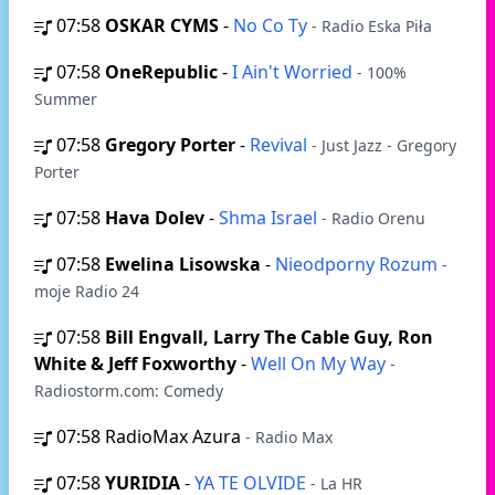
07:58
OSKAR CYMS
-
No Co Ty
- Radio Eska Piła
07:58
OneRepublic
-
I Ain't Worried
- 100%
Summer
07:58
Gregory Porter
-
Revival
- Just Jazz - Gregory
Porter
07:58
Hava Dolev
-
Shma Israel
- Radio Orenu
07:58
Ewelina Lisowska
-
Nieodporny Rozum
-
moje Radio 24
07:58
Bill Engvall, Larry The Cable Guy, Ron
White & Jeff Foxworthy
-
Well On My Way
-
Radiostorm.com: Comedy
07:58
RadioMax Azura
- Radio Max
07:58
YURIDIA
-
YA TE OLVIDE
- La HR