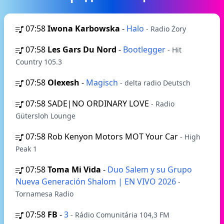
07:58
Iwona Karbowska
-
Halo
- Radio Żory
07:58
Les Gars Du Nord
-
Bootlegger
- Hit
Country 105.3
07:58
Olexesh
-
Magisch
- delta radio Deutsch
07:58
SADE|NO ORDINARY LOVE
- Radio
Gütersloh Lounge
07:58
Rob Kenyon Motors MOT Your Car
- High
Peak 1
07:58
Toma Mi Vida
-
Duo Salem y su Grupo
Nueva Generación Shalom | EN VIVO 2026
-
Tornamesa Radio
07:58
FB
-
3
- Rádio Comunitária 104,3 FM