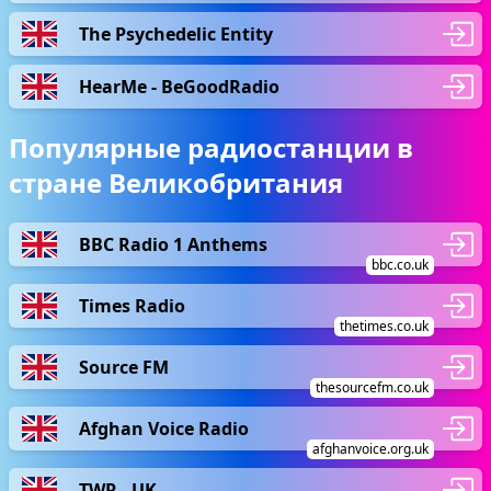
The Psychedelic Entity
HearMe - BeGoodRadio
Популярные радиостанции в
стране Великобритания
BBC Radio 1 Anthems
bbc.co.uk
Times Radio
thetimes.co.uk
Source FM
thesourcefm.co.uk
Afghan Voice Radio
afghanvoice.org.uk
TWR - UK