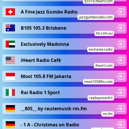
q1019.iheart.com
A Fine Jazz Gumbo Radio
jazzgumboradio.com
B105 105.3 Brisbane
hit.com.au
Exclusively Madonna
exclusive.radio
iHeart Radio Café
iheart.com
Most 105.8 FM Jakarta
most1058fm.com
Rai Radio 1 Sport
raiplaysound.it
__80S__ by rautemusik rm.fm
rm.fm
- 1 A - Christmas on Radio