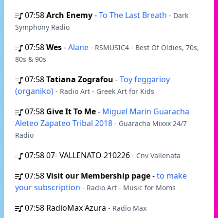
07:58
Arch Enemy
-
To The Last Breath
- Dark
Symphony Radio
07:58
Wes
-
Alane
- RSMUSIC4 - Best Of Oldies, 70s,
80s & 90s
07:58
Tatiana Zografou
-
Toy feggarioy
(organiko)
- Radio Art - Greek Art for Kids
07:58
Give It To Me
-
Miguel Marin Guaracha
Aleteo Zapateo Tribal 2018
- Guaracha Mixxx 24/7
Radio
07:58
07- VALLENATO 210226
- Cnv Vallenata
07:58
Visit our Membership page
-
to make
your subscription
- Radio Art - Music for Moms
07:58
RadioMax Azura
- Radio Max