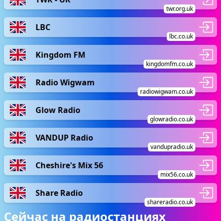
twr.org.uk
LBC
lbc.co.uk
Kingdom FM
kingdomfm.co.uk
Radio Wigwam
radiowigwam.co.uk
Glow Radio
glowradio.co.uk
VANDUP Radio
vandupradio.uk
Cheshire's Mix 56
mix56.co.uk
Share Radio
shareradio.co.uk
Сейчас на радиостанциях