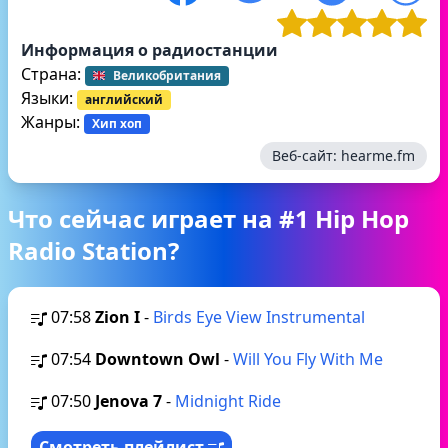
Информация о радиостанции
Страна:
Великобритания
Языки:
английский
Жанры:
Хип хоп
Веб-сайт:
hearme.fm
Что сейчас играет на #1 Hip Hop
Radio Station?
07:58
Zion I
-
Birds Eye View Instrumental
07:54
Downtown Owl
-
Will You Fly With Me
07:50
Jenova 7
-
Midnight Ride
Смотреть плейлист