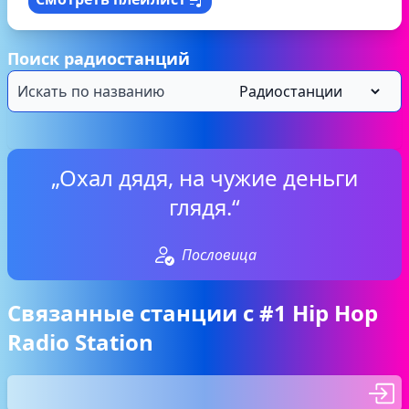
Поиск радиостанций
„Охал дядя, на чужие деньги
глядя.“
Пословица
Связанные станции с #1 Hip Hop
Radio Station