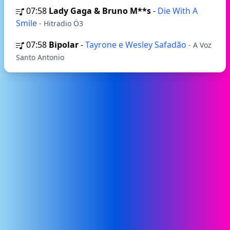
07:58
Lady Gaga & Bruno M**s
-
Die With A
Smile
- Hitradio Ö3
07:58
Bipolar
-
Tayrone e Wesley Safadão
- A Voz
Santo Antonio