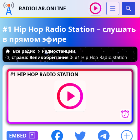
RADIOLAR.ONLINE
Иска
#1 Hip Hop Radio Station – слушать
в прямом эфире
Все радио
Радиостанции
страна: Великобритания
#1 Hip Hop Radio Station
#1 HIP HOP RADIO STATION
EMBED