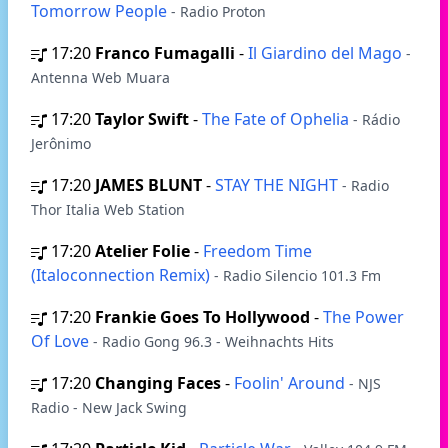
Tomorrow People
- Radio Proton
17:20
Franco Fumagalli
-
Il Giardino del Mago
-
Antenna Web Muara
17:20
Taylor Swift
-
The Fate of Ophelia
- Rádio
Jerônimo
17:20
JAMES BLUNT
-
STAY THE NIGHT
- Radio
Thor Italia Web Station
17:20
Atelier Folie
-
Freedom Time
(Italoconnection Remix)
- Radio Silencio 101.3 Fm
17:20
Frankie Goes To Hollywood
-
The Power
Of Love
- Radio Gong 96.3 - Weihnachts Hits
17:20
Changing Faces
-
Foolin' Around
- NJS
Radio - New Jack Swing