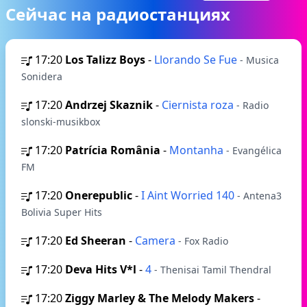
Сейчас на радиостанциях
17:20
Los Talizz Boys
-
Llorando Se Fue
- Musica
Sonidera
17:20
Andrzej Skaznik
-
Ciernista roza
- Radio
slonski-musikbox
17:20
Patrícia România
-
Montanha
- Evangélica
FM
17:20
Onerepublic
-
I Aint Worried 140
- Antena3
Bolivia Super Hits
17:20
Ed Sheeran
-
Camera
- Fox Radio
17:20
Deva Hits V*l
-
4
- Thenisai Tamil Thendral
17:20
Ziggy Marley & The Melody Makers
-