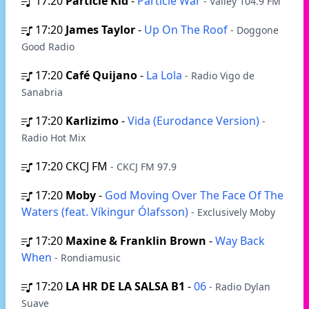
17:20
Particle Kid
-
Particle War
- Valley 104.9 FM
17:20
James Taylor
-
Up On The Roof
- Doggone
Good Radio
17:20
Café Quijano
-
La Lola
- Radio Vigo de
Sanabria
17:20
Karlizimo
-
Vida (Eurodance Version)
-
Radio Hot Mix
17:20
CKCJ FM
- CKCJ FM 97.9
17:20
Moby
-
God Moving Over The Face Of The
Waters (feat. Víkingur Ólafsson)
- Exclusively Moby
17:20
Maxine & Franklin Brown
-
Way Back
When
- Rondiamusic
17:20
LA HR DE LA SALSA B1
-
06
- Radio Dylan
Suave