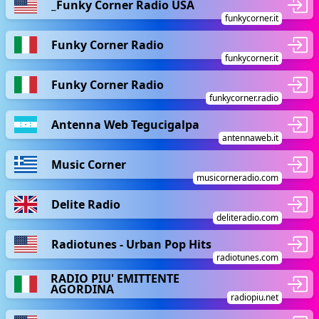
_Funky Corner Radio USA
funkycorner.it
Funky Corner Radio
funkycorner.it
Funky Corner Radio
funkycorner.radio
Antenna Web Tegucigalpa
antennaweb.it
Music Corner
musicorneradio.com
Delite Radio
deliteradio.com
Radiotunes - Urban Pop Hits
radiotunes.com
RADIO PIU' EMITTENTE
AGORDINA
radiopiu.net