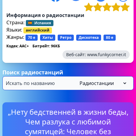
Информация о радиостанции
Страна:
Испания
Языки:
английский
Жанры:
70 е
Хиты
Ретро
Дискотека
80 е
Кодек: AAC+
Битрейт: 96КБ
Веб-сайт:
www.funkycorner.it
Поиск радиостанций
„Нету бедственней в жизни беды,
Чем разлука с любимой
сумятицей: Человек без