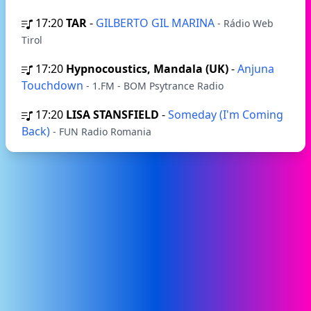
17:20
TAR
-
GILBERTO GIL MARINA
- Rádio Web
Tirol
17:20
Hypnocoustics, Mandala (UK)
-
Anjuna
Touchdown
- 1.FM - BOM Psytrance Radio
17:20
LISA STANSFIELD
-
Someday (I'm Coming
Back)
- FUN Radio Romania