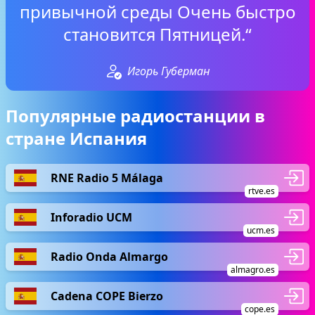
привычной среды Очень быстро
становится Пятницей.“
Игорь Губерман
Популярные радиостанции в
стране Испания
RNE Radio 5 Málaga
rtve.es
Inforadio UCM
ucm.es
Radio Onda Almargo
almagro.es
Cadena COPE Bierzo
cope.es