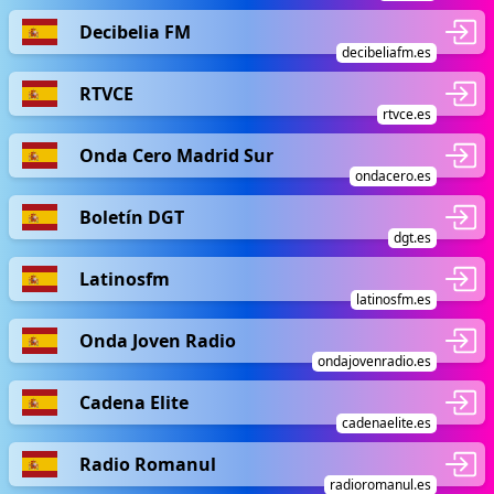
Decibelia FM
decibeliafm.es
RTVCE
rtvce.es
Onda Cero Madrid Sur
ondacero.es
Boletín DGT
dgt.es
Latinosfm
latinosfm.es
Onda Joven Radio
ondajovenradio.es
Cadena Elite
cadenaelite.es
Radio Romanul
radioromanul.es