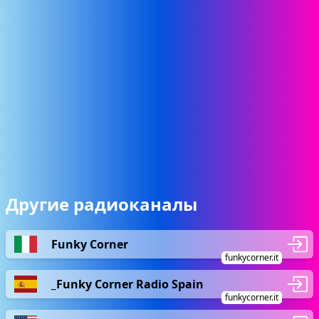
Другие радиоканалы
Funky Corner
funkycorner.it
_Funky Corner Radio Spain
funkycorner.it