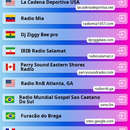
La Cadena Deportiva USA
lacadenadeportiva.net
Radio Mia
radiomia1057.com
Dj Ziggy Bee pro
djziggybee.com
IRIB Radio Salamat
radiosalamat.ir
Parry Sound Eastern Shores
Radio
parrysoundradio.com
Radio RnB Atlanta, GA
radiornb.ga
Radio Mundial Gospel Sao Caetano
Do Sul
zeno.fm
Furacão do Brega
sites.google.com