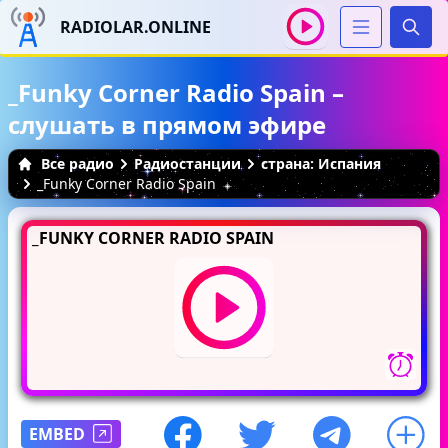
RADIOLAR.ONLINE
Иска
_Funky Corner Radio Spain –
слушать в прямом эфире
Все радио
Радиостанции
страна: Испания
_Funky Corner Radio Spain
_FUNKY CORNER RADIO SPAIN
EMBED