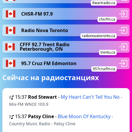
iheartradio.ca
CHSR-FM 97.9
chsrfm.ca
Radio Nova Toronto
radionovatoronto.ca
CFFF 92.7 Trent Radio
Peterborough, ON
trentu.ca
95.7 Cruz FM Edmonton
957cruzfm.ca
Сейчас на радиостанциях
15:37
Rod Stewart
-
My Heart Can't Tell You No
-
Mix-FM WNOI 103.9
15:37
Patsy Cline
-
Blue Moon Of Kentucky
-
Country Music Radio - Patsy Cline