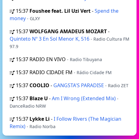
15:37
Foushee feat. Lil Uzi Vert
-
Spend the
money
- GLXY
15:37
WOLFGANG AMADEUS MOZART
-
Quinteto Nº 3 En Sol Menor K, 516
- Radio Cultura FM
97.9
15:37
RADIO EN VIVO
- Radio Tibuyana
15:37
RADIO CIDADE FM
- Rádio Cidade FM
15:37
COOLIO
-
GANGSTA'S PARADISE
- Radio ZET
15:37
Blaze U
-
Am I Wrong (Extended Mix)
-
DanceRadio NRW
15:37
Lykke Li
-
I Follow Rivers (The Magician
Remix)
- Radio Norba