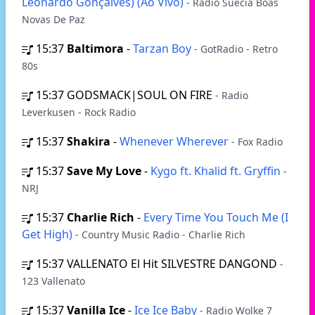
Leonardo Gonçalves) (Ao Vivo)
- Radio Suécia Boas
Novas De Paz
15:37
Baltimora
-
Tarzan Boy
- GotRadio - Retro
80s
15:37
GODSMACK|SOUL ON FIRE
- Radio
Leverkusen - Rock Radio
15:37
Shakira
-
Whenever Wherever
- Fox Radio
15:37
Save My Love
-
Kygo ft. Khalid ft. Gryffin
-
NRJ
15:37
Charlie Rich
-
Every Time You Touch Me (I
Get High)
- Country Music Radio - Charlie Rich
15:37
VALLENATO El Hit SILVESTRE DANGOND
-
123 Vallenato
15:37
Vanilla Ice
-
Ice Ice Baby
- Radio Wolke 7