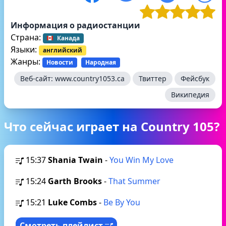
Информация о радиостанции
Страна:
Канада
Языки:
английский
Жанры:
Новости
Народная
Веб-сайт:
www.country1053.ca
Твиттер
Фейсбук
Википедия
Что сейчас играет на Country 105?
15:37
Shania Twain
-
You Win My Love
15:24
Garth Brooks
-
That Summer
15:21
Luke Combs
-
Be By You
Смотреть плейлист