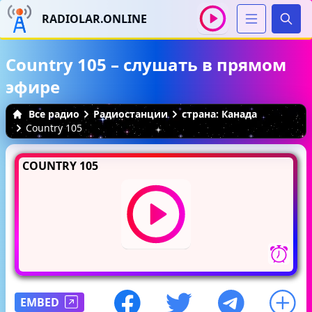
RADIOLAR.ONLINE
Иска
Country 105 – слушать в прямом
эфире
Все радио
Радиостанции
страна: Канада
Country 105
COUNTRY 105
EMBED