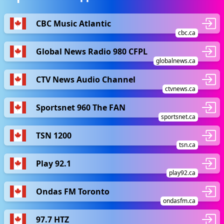
CBC Music Atlantic
cbc.ca
Global News Radio 980 CFPL
globalnews.ca
CTV News Audio Channel
ctvnews.ca
Sportsnet 960 The FAN
sportsnet.ca
TSN 1200
tsn.ca
Play 92.1
play92.ca
Ondas FM Toronto
ondasfm.ca
97.7 HTZ