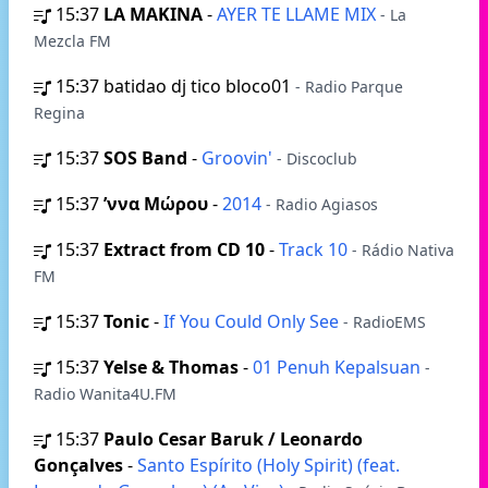
15:37
LA MAKINA
-
AYER TE LLAME MIX
- La
Mezcla FM
15:37
batidao dj tico bloco01
- Radio Parque
Regina
15:37
SOS Band
-
Groovin'
- Discoclub
15:37
’ννα Μώρου
-
2014
- Radio Agiasos
15:37
Extract from CD 10
-
Track 10
- Rádio Nativa
FM
15:37
Tonic
-
If You Could Only See
- RadioEMS
15:37
Yelse & Thomas
-
01 Penuh Kepalsuan
-
Radio Wanita4U.FM
15:37
Paulo Cesar Baruk / Leonardo
Gonçalves
-
Santo Espírito (Holy Spirit) (feat.