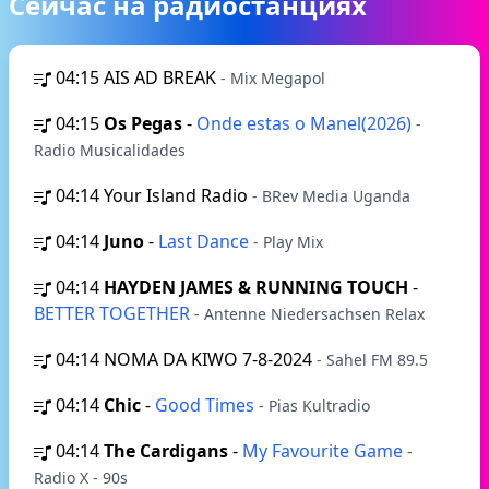
Сейчас на радиостанциях
04:15
AIS AD BREAK
- Mix Megapol
04:15
Os Pegas
-
Onde estas o Manel(2026)
-
Radio Musicalidades
04:14
Your Island Radio
- BRev Media Uganda
04:14
Juno
-
Last Dance
- Play Mix
04:14
HAYDEN JAMES & RUNNING TOUCH
-
BETTER TOGETHER
- Antenne Niedersachsen Relax
04:14
NOMA DA KIWO 7-8-2024
- Sahel FM 89.5
04:14
Chic
-
Good Times
- Pias Kultradio
04:14
The Cardigans
-
My Favourite Game
-
Radio X - 90s