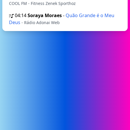
COOL FM - Fitness Zenek Sporthoz
04:14
Soraya Moraes
-
Quão Grande é o Meu
Deus
- Rádio Adonai Web