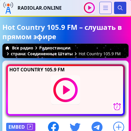
RADIOLAR.ONLINE
Иска
Hot Country 105.9 FM – слушать в
прямом эфире
Все радио
Радиостанции
страна: Соединенные Штаты
Hot Country 105.9 FM
HOT COUNTRY 105.9 FM
EMBED