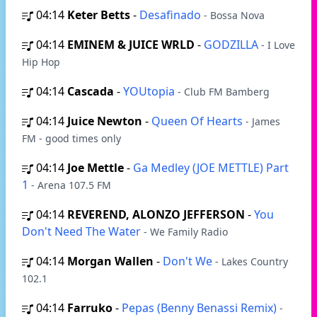
04:14
Keter Betts
-
Desafinado
- Bossa Nova
04:14
EMINEM & JUICE WRLD
-
GODZILLA
- I Love
Hip Hop
04:14
Cascada
-
YOUtopia
- Club FM Bamberg
04:14
Juice Newton
-
Queen Of Hearts
- James
FM - good times only
04:14
Joe Mettle
-
Ga Medley (JOE METTLE) Part
1
- Arena 107.5 FM
04:14
REVEREND, ALONZO JEFFERSON
-
You
Don't Need The Water
- We Family Radio
04:14
Morgan Wallen
-
Don't We
- Lakes Country
102.1
04:14
Farruko
-
Pepas (Benny Benassi Remix)
-