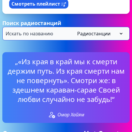
Смотреть плейлист
Поиск радиостанций
„«Из края в край мы к смерти
держим путь. Из края смерти нам
не повернуть». Смотри же: в
здешнем караван-сарае Своей
любви случайно не забудь!“
Омар Хайям