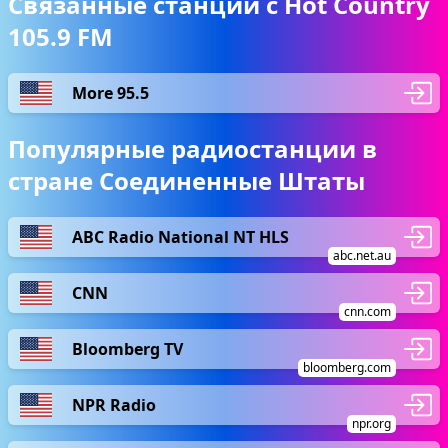
Связанные станции с Hot Country
105.9 FM
More 95.5
Популярные радиостанции в
стране Соединенные Штаты
ABC Radio National NT HLS
abc.net.au
CNN
cnn.com
Bloomberg TV
bloomberg.com
NPR Radio
npr.org