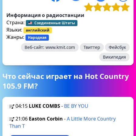
Информация о радиостанции
Страна:
Соединенные Штаты
Языки:
английский
Жанры:
Народная
Веб-сайт:
www.kmit.com
Твиттер
Фейсбук
Википедия
Что сейчас играет на Hot Country
105.9 FM?
04:15
LUKE COMBS
-
BE BY YOU
21:06
Easton Corbin
-
A Little More Country
Than T