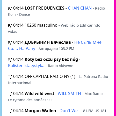
04:14
LOST FREQUENCIES
-
CHAN CHAN
- Radio
Köln - Dance
04:14
10260 masculino
- Web rádio Edificanndo
vidas
04:14
ДОБРЫНИН Вячеслав
-
Не Сыпь Мне
Соль На Рану
- Авторадио 103.2 FM
04:14
Koty bez oczu psy bez nóg
-
Kalistenistatystyka
- Radio Aktywne
04:14
OFF CAPITAL RADIO NY (1)
- La Patrona Radio
Internacional
04:14
Wild wild west
-
WILL SMITH
- Max Radio -
Le rythme des années 90
04:14
Morgan Wallen
-
Don't We
- 181.FM US 181