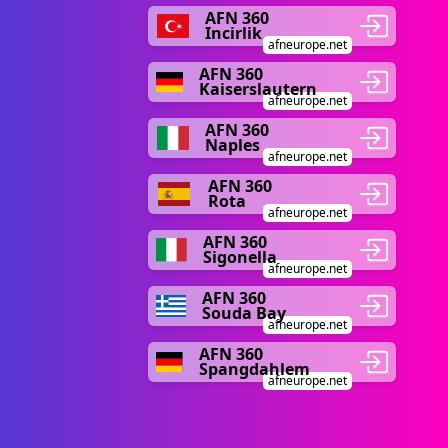
AFN 360
Incirlik
afneurope.net
AFN 360
Kaiserslautern
afneurope.net
AFN 360
Naples
afneurope.net
AFN 360
Rota
afneurope.net
AFN 360
Sigonella
afneurope.net
AFN 360
Souda Bay
afneurope.net
AFN 360
Spangdahlem
afneurope.net