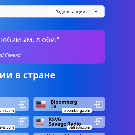
любимым, люби.“
ей Сенека
ии в стране
Bloomberg
TV
cnn.com
bloomberg.com
KSVG -
Savage Radio
ews.com
patreon.com