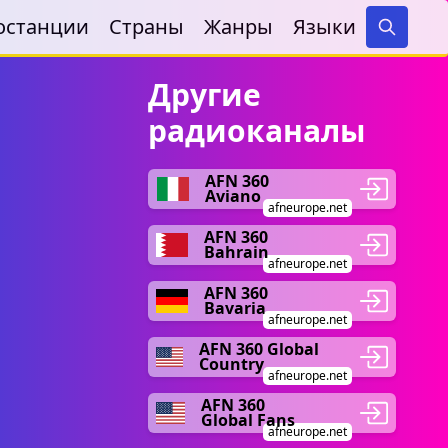
останции
Страны
Жанры
Языки
Search
Другие
радиоканалы
AFN 360
Aviano
afneurope.net
AFN 360
Bahrain
afneurope.net
AFN 360
Bavaria
afneurope.net
AFN 360 Global
Country
afneurope.net
AFN 360
Global Fans
afneurope.net