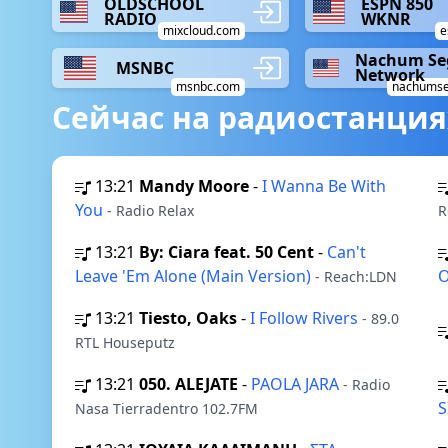
OLDSCHOOL
ESPN 850
RADIO
WKNR
mixcloud.com
e
Nachum Se
MSNBC
Network
msnbc.com
nachumse
Сейчас на радиостанция
13:21
Mandy Moore
-
I Wanna Be With
You
- Radio Relax
R
13:21
By: Ciara feat. 50 Cent
-
Can't
Leave 'Em Alone (Main Version)
O
- Reach:LDN
13:21
Tiesto, Oaks
-
I Follow Rivers
- 89.0
RTL Houseputz
13:21
050. ALEJATE
-
PAOLA JARA
- Radio
Nasa Tierradentro 102.7FM