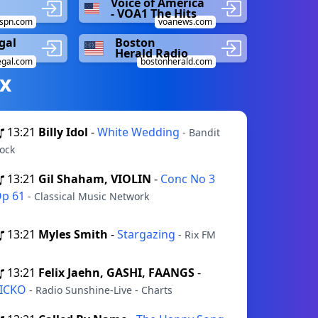
Voice of America
- VOA1 The Hits
spn.com
voanews.com
gal
Boston
Herald Radio
gal.com
bostonherald.com
х
13:21
Billy Idol
-
White Wedding
- Bandit
ock
13:21
Gil Shaham, VIOLIN
-
Conc No 3
p 61
- Сlassical Music Network
13:21
Myles Smith
-
Stargazing
- Rix FM
13:21
Felix Jaehn, GASHI, FAANGS
-
SICKO
- Radio Sunshine-Live - Charts