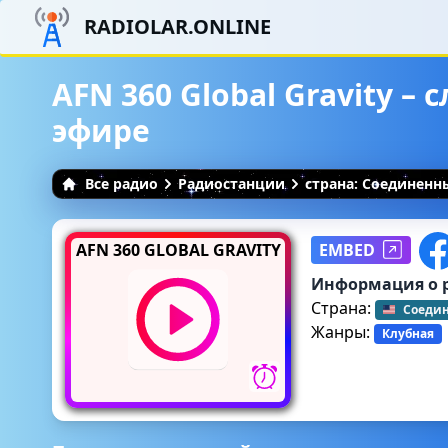
RADIOLAR.ONLINE
AFN 360 Global Gravity –
эфире
Все радио
Радиостанции
страна: Соединен
AFN 360 GLOBAL GRAVITY
EMBED
Информация о 
Страна:
Соеди
Жанры:
Клубная