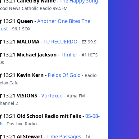
13:21
Called By Name
-
The Happy Song
-
ood News Catholic Radio 99.5FM
13:21
Queen
-
Another One Bites The
ust
- 96.1 SOX
13:21
MALUMA
-
TU RECUERDO
- EZ 99.9
13:21
Michael Jackson
-
Thriller
- #1 HITS
0s
13:21
Kevin Kern
-
Fields Of Gold
- Radio
elax Cafe
13:21
VISIONS
-
Vortexed
- Atma FM -
hannel 2
13:21
Old School Radio mit Felix
-
05-08-
26
- Das Live Radio
13:21
Al Stewart
-
Time Passages
- 1A