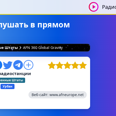
Ради
 слушать в прямом
ные Штаты
AFN 360 Global Gravity
радиостанции
ненные Штаты
Урбан
Веб-сайт:
www.afneurope.net