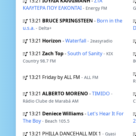
13:21
ΙΟΥΛΙΑ ΚΑΛΛΙΜΑΝΗ
-
ΣΤΑ
ΚΑΛΥΤΕΡΑ ΠΟΥ ΕΛΚΟΝΤΑΙ
- Energy FM
G
13:21
BRUCE SPRINGSTEEN
-
Born in the
u.s.a.
D
- Delta+
13:21
Horizon
-
Waterfall
- 2easyradio
13:21
Zach Top
-
South of Sanity
- KIX
Country 98.7 FM
8
13:21
Friday by ALL FM
- ALL FM
R
13:21
ALBERTO MORENO
-
TIMIDO
-
Rádio Clube de Marabá AM
C
13:21
Deniece Williams
-
Let's Hear It For
The Boy
- Beach 105.5
13:21
PHILLA DANCEHALL MIX 1
- Gyasi