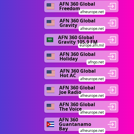
AFN 360 Global
Freedom
afneurope.net
AFN 360 Global
Gravity
afneurope.net
AFN 360 Global
Gravity 105.9 FM
europe.afn.mil
AFN 360 Global
Holiday
afngo.net
AFN 360 Global
Hot AC
afneurope.net
AFN 360 Global
Joe Radio
afneurope.net
AFN 360 Global
The Voice
afneurope.net
AFN 360
Guantanamo
Bay
afneurope.net