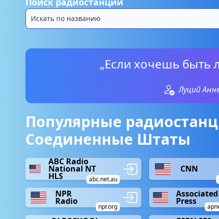
Поиск радиостанций
„Если хочешь быть 
Луций Анн
Популярные радиостанц
Соединенные Штаты
ABC Radio
National NT
CNN
HLS
abc.net.au
NPR
Associated
Radio
Press
npr.org
apn