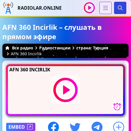
RADIOLAR.ONLINE
Иска
AFN 360 Incirlik – слушать в
прямом эфире
Все радио
Радиостанции
страна: Турция
AFN 360 Incirlik
AFN 360 INCIRLIK
EMBED