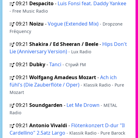
09:21
Despacito
-
Luis Fonsi feat. Daddy Yankee
- Free Music Radio
09:21
Noizu
-
Vogue (Extended Mix)
- Dropzone
Fréquency
09:21
Shakira / Ed Sheeran / Beele
-
Hips Don't
Lie (Anniversary Version)
- Lux Radio
09:21
Dubky
-
Tanci
- Стрий FM
09:21
Wolfgang Amadeus Mozart
-
Ach ich
fühl's (Die Zauberflöte / Oper)
- Klassik Radio - Pure
Mozart
09:21
Soundgarden
-
Let Me Drown
- METAL
Radio
09:21
Antonio Vivaldi
-
Flötenkonzert D-dur "Il
Cardellino" 2.Satz Largo
- Klassik Radio - Pure Barock