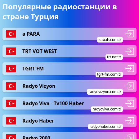
Популярные радиостанции в
стране Турция
a PARA
sabah.com.tr
TRT VOT WEST
trt.net.tr
TGRT FM
tgrt-fm.com.tr
Radyo Vizyon
radyovizyon.com.tr
Radyo Viva - Tv100 Haber
radyoviva.com.tr
Radyo Haber
radyohaber.com.tr
Radyo 2000