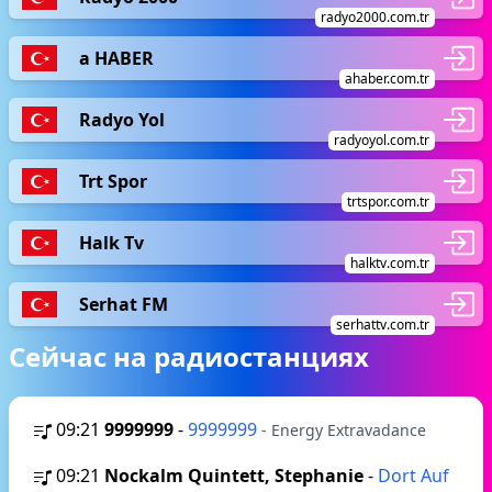
radyo2000.com.tr
a HABER
ahaber.com.tr
Radyo Yol
radyoyol.com.tr
Trt Spor
trtspor.com.tr
Halk Tv
halktv.com.tr
Serhat FM
serhattv.com.tr
Сейчас на радиостанциях
09:21
9999999
-
9999999
- Energy Extravadance
09:21
Nockalm Quintett, Stephanie
-
Dort Auf