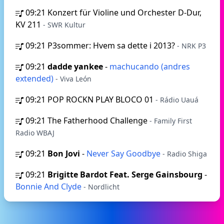
09:21
Konzert für Violine und Orchester D-Dur,
KV 211
- SWR Kultur
09:21
P3sommer: Hvem sa dette i 2013?
- NRK P3
09:21
dadde yankee
-
machucando (andres
extended)
- Viva León
09:21
POP ROCKN PLAY BLOCO 01
- Rádio Uauá
09:21
The Fatherhood Challenge
- Family First
Radio WBAJ
09:21
Bon Jovi
-
Never Say Goodbye
- Radio Shiga
09:21
Brigitte Bardot Feat. Serge Gainsbourg
-
Bonnie And Clyde
- Nordlicht