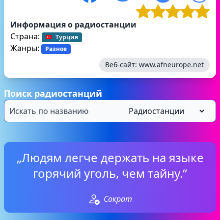
Информация о радиостанции
Страна:
Турция
Жанры:
Разное
Веб-сайт:
www.afneurope.net
Поиск радиостанций
„Людям легче держать на языке
горячий уголь, чем тайну.“
Сократ