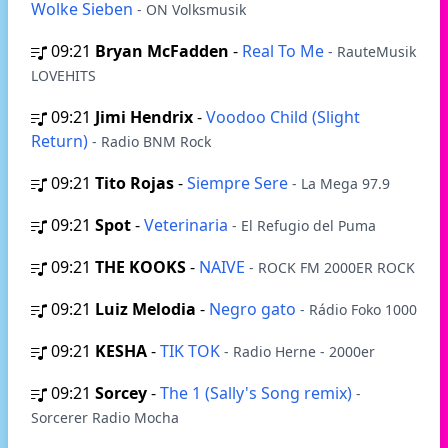
Wolke Sieben
- ON Volksmusik
09:21
Bryan McFadden
-
Real To Me
- RauteMusik
LOVEHITS
09:21
Jimi Hendrix
-
Voodoo Child (Slight
Return)
- Radio BNM Rock
09:21
Tito Rojas
-
Siempre Sere
- La Mega 97.9
09:21
Spot
-
Veterinaria
- El Refugio del Puma
09:21
THE KOOKS
-
NAIVE
- ROCK FM 2000ER ROCK
09:21
Luiz Melodia
-
Negro gato
- Rádio Foko 1000
09:21
KESHA
-
TIK TOK
- Radio Herne - 2000er
09:21
Sorcey
-
The 1 (Sally's Song remix)
-
Sorcerer Radio Mocha