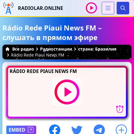
RADIOLAR.ONLINE
Иска
Rádio Rede Piaui News FM –
слушать в прямом эфире
Все радио
Радиостанции
страна: Бразилия
Rádio Rede Piaui News FM
RÁDIO REDE PIAUI NEWS FM
EMBED