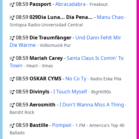
08:59
Passport
-
Abracadabra
- Freakout
08:59
029Dia Luna... Dia Pena...
-
Manu Chao
-
Sintopia Radio-Universidad Central
08:59
Die Traumfänger
-
Und Dann Fehlt Mir
Die Wärme
- Volksmusik Pur
08:59
Mariah Carey
-
Santa Claus Is Comin' To
Town
- Heart - Xmas
08:59
OSKAR CYMS
-
No Co Ty
- Radio Eska Piła
08:59
Divinyls
-
I Touch Myself
- BigHit90s
08:59
Aerosmith
-
I Don't Wanna Miss A Thing
-
Bandit Rock
08:59
Bastille
-
Pompeii
- 1.FM - America's Top 40
Ballads