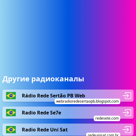
Другие радиоканалы
Rádio Rede Sertão PB Web
webradioredesertaopb.blogspot.com
Radio Rede Se7e
redesete.com
Radio Rede Uni Sat
redeunisat.com.br