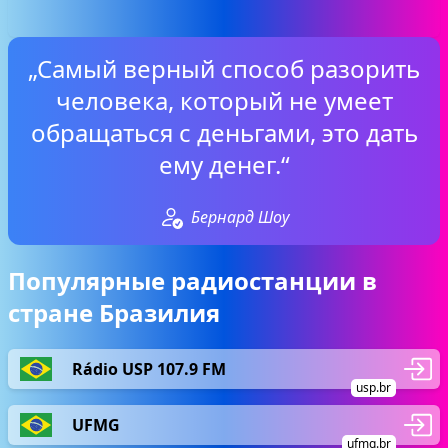
„Самый верный способ разорить
человека, который не умеет
обращаться с деньгами, это дать
ему денег.“
Бернард Шоу
Популярные радиостанции в
стране Бразилия
Rádio USP 107.9 FM
usp.br
UFMG
ufmg.br