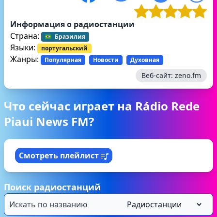
Информация о радиостанции
Страна:
Бразилия
Языки:
португальский
Жанры:
Популярная
Новости
Духовная
Веб-сайт:
zeno.fm
Что сейчас играет на Rádio Rede
Piaui News FM?
Смотреть плейлист
Поиск радиостанций