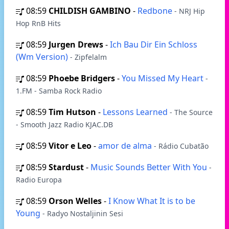
08:59
CHILDISH GAMBINO
-
Redbone
- NRJ Hip
Hop RnB Hits
08:59
Jurgen Drews
-
Ich Bau Dir Ein Schloss
(Wm Version)
- Zipfelalm
08:59
Phoebe Bridgers
-
You Missed My Heart
-
1.FM - Samba Rock Radio
08:59
Tim Hutson
-
Lessons Learned
- The Source
- Smooth Jazz Radio KJAC.DB
08:59
Vitor e Leo
-
amor de alma
- Rádio Cubatão
08:59
Stardust
-
Music Sounds Better With You
-
Radio Europa
08:59
Orson Welles
-
I Know What It is to be
Young
- Radyo Nostaljinin Sesi