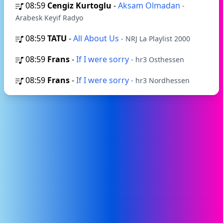
08:59
Cengiz Kurtoglu
-
Aksam Olmadan
-
Arabesk Keyif Radyo
08:59
TATU
-
All About Us
- NRJ La Playlist 2000
08:59
Frans
-
If I were sorry
- hr3 Osthessen
08:59
Frans
-
If I were sorry
- hr3 Nordhessen