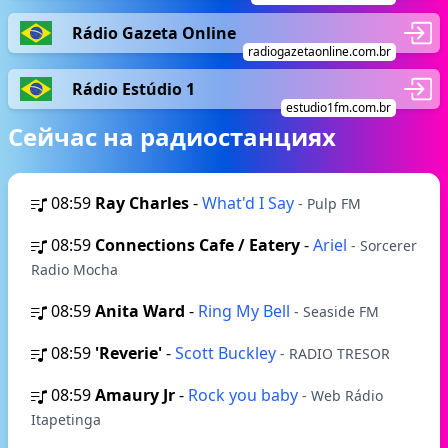
Rádio Gazeta Online
radiogazetaonline.com.br
Rádio Estúdio 1
estudio1fm.com.br
Сейчас на радиостанциях
08:59
Ray Charles
-
What'd I Say
- Pulp FM
08:59
Connections Cafe / Eatery
-
Ariel
- Sorcerer
Radio Mocha
08:59
Anita Ward
-
Ring My Bell
- Seaside FM
08:59
'Reverie'
-
Scott Buckley
- RADIO TRESOR
08:59
Amaury Jr
-
Rock you baby
- Web Rádio
Itapetinga