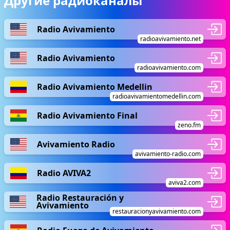
Другие радиоканалы
Radio Avivamiento
radioavivamiento.net
Radio Avivamiento
radioavivamiento.com
Radio Avivamiento Medellin
radioavivamientomedellin.com
Radio Avivamiento Final
zeno.fm
Avivamiento Radio
avivamiento-radio.com
Radio AVIVA2
aviva2.com
Radio Restauración y
Avivamiento
restauracionyavivamiento.com