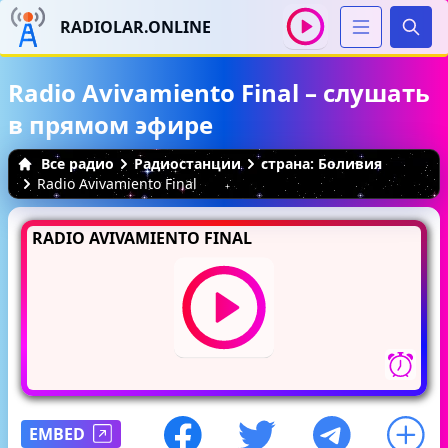
RADIOLAR.ONLINE
Иска
Radio Avivamiento Final – слушать
в прямом эфире
Все радио
Радиостанции
страна: Боливия
Radio Avivamiento Final
RADIO AVIVAMIENTO FINAL
EMBED