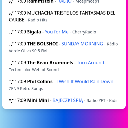
17:09
Rammstein
-
RADIO
- Moepmoep1
17:09
MUCHACHA TRISTE LOS FANTASMAS DEL
CARIBE
- Radio Hits
17:09
Sigala
-
You for Me
- CherryRadio
17:09
THE BOLSHOI
-
SUNDAY MORNING
- Rádio
Verde Oliva 90.5 FM
17:09
The Beau Brummels
-
Turn Around
-
Technicolor Web of Sound
17:09
Phil Collins
-
I Wish It Would Rain Down
-
ZEN9 Retro Songs
17:09
Mini Mini
-
BAJECZKI ŚPIĄ
- Radio ZET - Kids