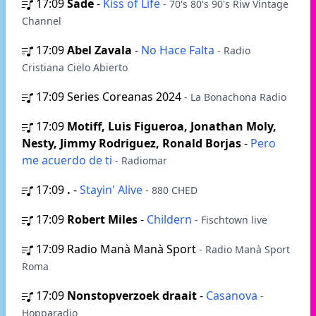
17:09
Sade
-
Kiss of Life
- 70's 80's 90's Riw Vintage
Channel
17:09
Abel Zavala
-
No Hace Falta
- Radio
Cristiana Cielo Abierto
17:09
Series Coreanas 2024
- La Bonachona Radio
17:09
Motiff, Luis Figueroa, Jonathan Moly,
Nesty, Jimmy Rodriguez, Ronald Borjas
-
Pero
me acuerdo de ti
- Radiomar
17:09
.
-
Stayin' Alive
- 880 CHED
17:09
Robert Miles
-
Childern
- Fischtown live
17:09
Radio Manà Manà Sport
- Radio Manà Sport
Roma
17:09
Nonstopverzoek draait
-
Casanova
-
Hopparadio