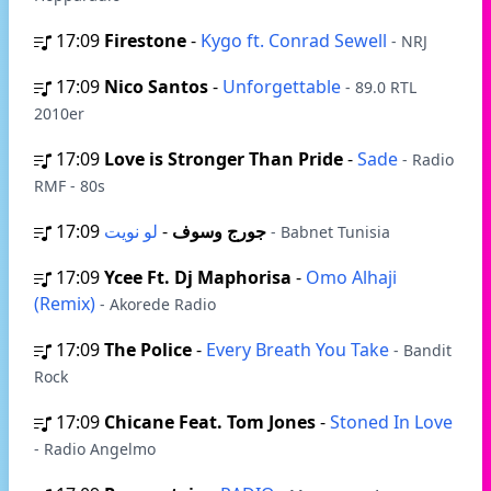
17:09
Firestone
-
Kygo ft. Conrad Sewell
- NRJ
17:09
Nico Santos
-
Unforgettable
- 89.0 RTL
2010er
17:09
Love is Stronger Than Pride
-
Sade
- Radio
RMF - 80s
17:09
-
جورج وسوف
لو نويت
- Babnet Tunisia
17:09
Ycee Ft. Dj Maphorisa
-
Omo Alhaji
(Remix)
- Akorede Radio
17:09
The Police
-
Every Breath You Take
- Bandit
Rock
17:09
Chicane Feat. Tom Jones
-
Stoned In Love
- Radio Angelmo