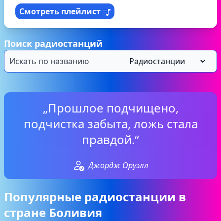
Смотреть плейлист
Поиск радиостанций
„Прошлое подчищено,
подчистка забыта, ложь стала
правдой.“
Джордж Оруэлл
Популярные радиостанции в
стране Боливия