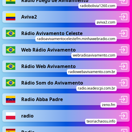
Radio Fuego de Avivamiento
radiobolivia1260.com
Aviva2
aviva2.com
Rádio Avivamento Celeste
radioavivamentocelestefm.minhawebradio.com
Web Rádio Avivamento
webradioavivamento.com
Rádio Web Avivamento
radiowebavivamento.com.br
Rádio Som do Avivamento
radio.ieadescpi.com.br
Radio Abba Padre
zeno.fm
radio
teoriachaosu.info