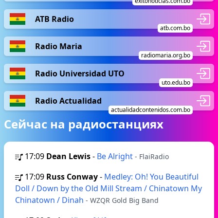
exitonoticias.com.bo
ATB Radio
atb.com.bo
Radio Maria
radiomaria.org.bo
Radio Universidad UTO
uto.edu.bo
Radio Actualidad
actualidadcontenidos.com.bo
Сейчас на радиостанциях
17:09
Dean Lewis
-
Be Alright
- FlaiRadio
17:09
Russ Conway
-
Medley: Oh! You Beautiful
Doll / Down by the Old Mill Stream / Chinatown My
Chinatown / Dinah
- WZQR Gold Big Band