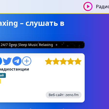
Ради
axing – слушать в
24/7 Deep Sleep Music Relaxing
радиостанции
вай
Веб-сайт:
zeno.fm