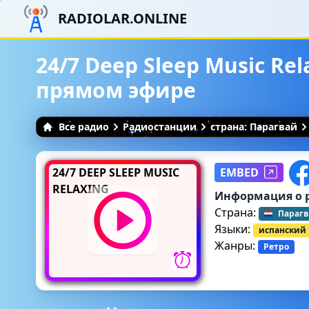
RADIOLAR.ONLINE
24/7 Deep Sleep Music Rel
прямом эфире
Все радио
Радиостанции
страна: Парагвай
24/7 DEEP SLEEP MUSIC
EMBED
RELAXING
Информация о 
Страна:
Параг
Языки:
испанский
Жанры:
Ретро