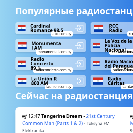
Популярные радиостанци
Cardinal
RCC
Romance 98.5
Radio
abc.com.py
rc
La Voz de la
Monumenta
Policia
l AM
Nacional
monumental.com.py
policianacion
Radio
Radio Nacio
Concierto
del Paragua
89.1
radioconcierto.com.py
radionaciona
La Unión R
Radio
800 AM
Cáritas
launion.com.py
carita
Сейчас на радиостанция
12:47
Tangerine Dream
-
21st Century
Common Man (Parts 1 & 2)
M
- Toksyna FM
Elektronika
9