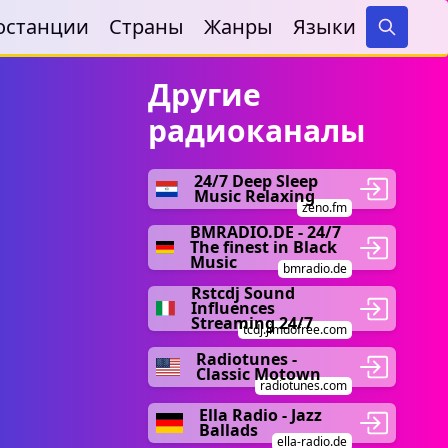
останции
Страны
Жанры
Языки
Search
Другие
радиоканалы
24/7 Deep Sleep
Music Relaxing
zeno.fm
BMRADIO.DE - 24/7
The finest in Black
Music
bmradio.de
Rstcdj Sound
Influences
Streaming 24/7
tcdj.jimdofree.com
Radiotunes -
Classic Motown
radiotunes.com
Ella Radio - Jazz
Ballads
ella-radio.de