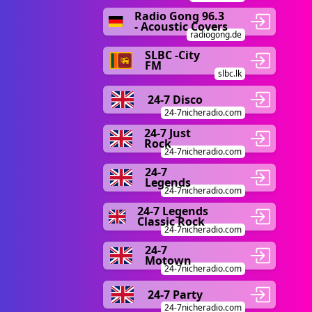
Radio Gong 96.3
- Acoustic Covers
radiogong.de
SLBC -City
FM
slbc.lk
24-7 Disco
24-7nicheradio.com
24-7 Just
Rock
24-7nicheradio.com
24-7
Legends
24-7nicheradio.com
24-7 Legends
Classic Rock
24-7nicheradio.com
24-7
Motown
24-7nicheradio.com
24-7 Party
24-7nicheradio.com