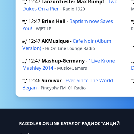
12:47
Tanzorchester Max Rumpf
-
Two
Dukes On a Pier
- Radio 1920
M
12:47
Brian Hall
-
Baptism now Saves
You!
- WJFT-LP
R
12:47
AKMusique
-
Cafe Noir (Album
Version)
- Hi On Line Lounge Radio
12:47
Mashup-Germany
-
1Live Krone
Mashley 2014
- Music4Gamers
12:46
Survivor
-
Ever Since The World
Began
- Pinoyofw FM101 Radio
-
RADIOLAR.ONLINE КАТАЛОГ РАДИОСТАНЦИЙ