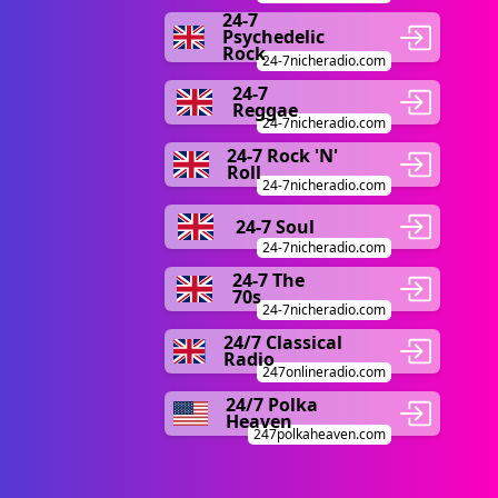
24-7
Psychedelic
Rock
24-7nicheradio.com
24-7
Reggae
24-7nicheradio.com
24-7 Rock 'N'
Roll
24-7nicheradio.com
24-7 Soul
24-7nicheradio.com
24-7 The
70s
24-7nicheradio.com
24/7 Classical
Radio
247onlineradio.com
24/7 Polka
Heaven
247polkaheaven.com