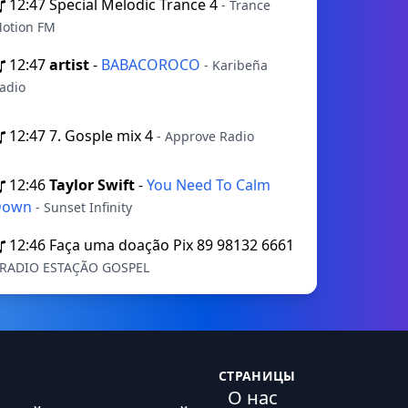
12:47
Special Melodic Trance 4
- Trance
otion FM
12:47
artist
-
BABACOROCO
- Karibeña
adio
12:47
7. Gosple mix 4
- Approve Radio
12:46
Taylor Swift
-
You Need To Calm
Down
- Sunset Infinity
12:46
Faça uma doação Pix 89 98132 6661
 RADIO ESTAÇÃO GOSPEL
СТРАНИЦЫ
О нас