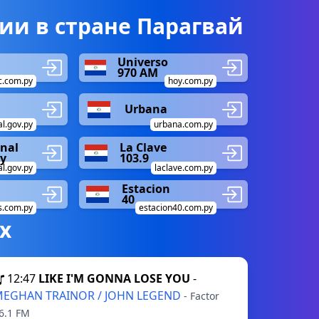
и в стране Парагвай
Universo
970 AM
c.com.py
hoy.com.py
Urbana
al.gov.py
urbana.com.py
nal
La Clave
y
103.9
l.gov.py
laclave.com.py
Estacion
40
s.com.py
estacion40.com.py
х
12:47
LIKE I'M GONNA LOSE YOU
-
EGHAN TRAINOR / JOHN LEGEND
- Factor
6.1 FM