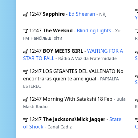
12:47
Sapphire
-
Ed Sheeran
- NRJ
Y
12:47
The Weeknd
-
Blinding Lights
- Хіт
FM Найбільші хіти
R
12:47
BOY MEETS GIRL
-
WAITING FOR A
STAR TO FALL
S
- Rádio A Voz da Fraternidade
12:47
LOS GIGANTES DEL VALLENATO No
encontraras quien te ame igual
- PAPIALPA
S
ESTEREO
12:47
Morning With Satakshi 18 Feb
- Bula
Masti Radio
R
12:47
The Jacksons\Mick Jagger
-
State
of Shock
C
- Canal Cadiz