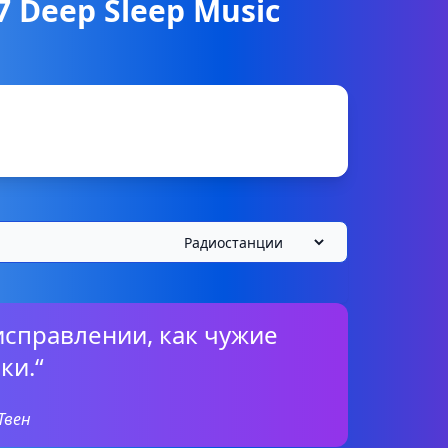
7 Deep Sleep Music
 исправлении, как чужие
ки.“
Твен