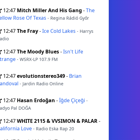
12:47
Mitch Miller And His Gang
-
The
ellow Rose Of Texas
- Regina Rádió Győr
12:47
The Fray
-
Ice Cold Lakes
- Harrys
adio
12:47
The Moody Blues
-
Isn't Life
trange
- WSRX-LP 107.9 FM
12:47
evolutionstereo349
-
Brian
andoval
- Jardin Radio Online
12:47
Hasan Erdoğan
-
İğde Çiçeği
-
adyo Pal DOĞA
12:47
WHITE 2115 & VVSIMON & PALAR
-
alifornia Love
- Radio Eska Rap 20