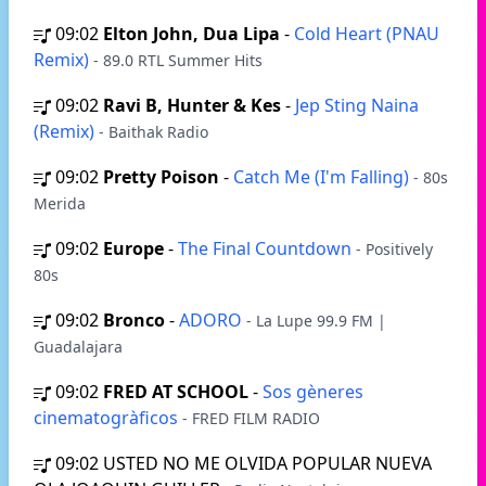
09:02
Elton John, Dua Lipa
-
Cold Heart (PNAU
Remix)
- 89.0 RTL Summer Hits
09:02
Ravi B, Hunter & Kes
-
Jep Sting Naina
(Remix)
- Baithak Radio
09:02
Pretty Poison
-
Catch Me (I'm Falling)
- 80s
Merida
09:02
Europe
-
The Final Countdown
- Positively
80s
09:02
Bronco
-
ADORO
- La Lupe 99.9 FM |
Guadalajara
09:02
FRED AT SCHOOL
-
Sos gèneres
cinematogràficos
- FRED FILM RADIO
09:02
USTED NO ME OLVIDA POPULAR NUEVA