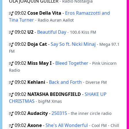
OLA JOAQUIN GUILLER
- Radio Nostalgia
09:02
Cose Della Vita
-
Eros Ramazzotti and
Tina Turner
- Radio Auran Aallot
09:02
U2
-
Beautiful Day
- 100.6 Kiss FM
09:02
Doja Cat
-
Say So ft. Nicki Minaj
- Mega 97.1
FM
09:02
Miss May I
-
Bleed Together
- Pink Unicorn
Radio
09:02
Kehlani
-
Back and Forth
- Diverse FM
09:02
NATASHA BEDINGFIELD
-
SHAKE UP
CHRISTMAS
- bigFM Xmas
09:02
Audacity
-
250315
- the inner circle radio
09:02
Axone
-
She's All Wonderful
- Cool FM - Chill