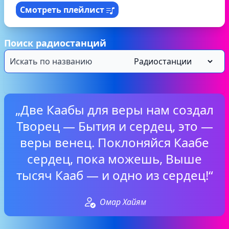
Смотреть плейлист
Поиск радиостанций
„Две Каабы для веры нам создал
Творец — Бытия и сердец, это —
веры венец. Поклоняйся Каабе
сердец, пока можешь, Выше
тысяч Кааб — и одно из сердец!“
Омар Хайям