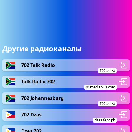
Другие радиоканалы
702 Talk Radio
702.co.za
Talk Radio 702
primediaplus.com
702 Johannesburg
702.co.za
702 Dzas
dzas.febc.ph
Dzas 702