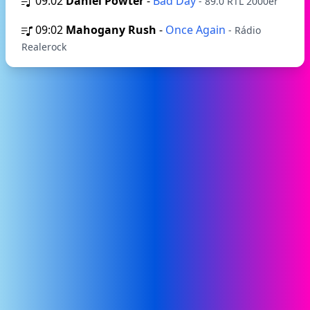
09:02
Daniel Powter
-
Bad Day
- 89.0 RTL 2000er
09:02
Mahogany Rush
-
Once Again
- Rádio
Realerock