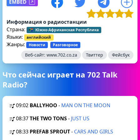
EMBED
Информация о радиостанции
Страна:
Южно-Африканская Республика
Языки:
английский
Жанры:
Новости
Разговорное
Веб-сайт:
www.702.co.za
Твиттер
Фейсбук
Что сейчас играет на 702 Talk
Radio?
09:02
BALLYHOO
-
MAN ON THE MOON
08:37
THE TWO TONS
-
JUST US
08:33
PREFAB SPROUT
-
CARS AND GIRLS