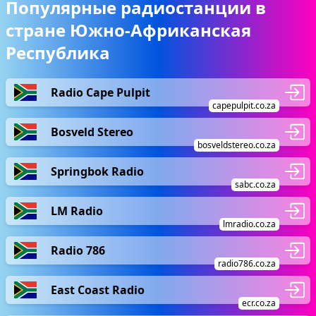
Популярные радиостанции в
стране Южно-Африканская
Республика
Radio Cape Pulpit
capepulpit.co.za
Bosveld Stereo
bosveldstereo.co.za
Springbok Radio
sabc.co.za
LM Radio
lmradio.co.za
Radio 786
radio786.co.za
East Coast Radio
ecr.co.za