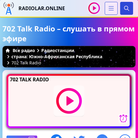
RADIOLAR.ONLINE
Иска
702 Talk Radio – слушать в прямом
эфире
Все радио
Радиостанции
страна: Южно-Африканская Республика
702 Talk Radio
702 TALK RADIO