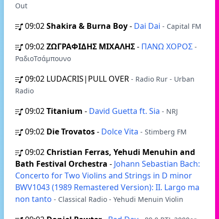
Out
09:02
Shakira & Burna Boy
-
Dai Dai
- Capital FM
09:02
ΖΩΓΡΑΦΙΔΗΣ ΜΙΧΑΛΗΣ
-
ΠΑΝΩ ΧΟΡΟΣ
-
ΡαδιοΤσάμπουνο
09:02
LUDACRIS|PULL OVER
- Radio Rur - Urban
Radio
09:02
Titanium
-
David Guetta ft. Sia
- NRJ
09:02
Die Trovatos
-
Dolce Vita
- Stimberg FM
09:02
Christian Ferras, Yehudi Menuhin and
Bath Festival Orchestra
-
Johann Sebastian Bach:
Concerto for Two Violins and Strings in D minor
BWV1043 (1989 Remastered Version): II. Largo ma
non tanto
- Classical Radio - Yehudi Menuin Violin