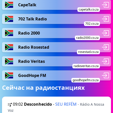
CapeTalk
capetalk.co.za
702 Talk Radio
702.co.za
Radio 2000
radio2000.co.za
Radio Rosestad
rosestad.co.za
Radio Veritas
radioveritas.co.za
GoodHope FM
goodhopefm.co.za
Сейчас на радиостанциях
09:02
Desconhecido
-
SEU REFÉM
- Rádio A Nossa
Voz