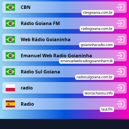
CBN
cbngoiania.com.br
Rádio Goiana FM
radiogoiana.com.br
Web Rádio Goianinha
goianinharadio.com
Emanuel Web Radio Goianinha
emanuelwebradiogoianinharn.tk
Rádio Sul Goiana
radiosulgoiana.com.br
radio
teoriachaosu.info
Radio
laut.fm