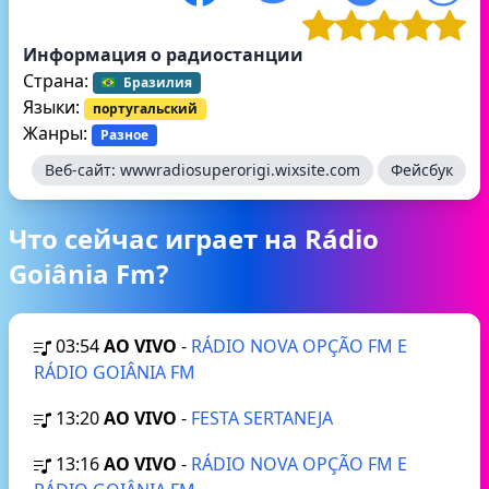
Информация о радиостанции
Страна:
Бразилия
Языки:
португальский
Жанры:
Разное
Веб-сайт:
wwwradiosuperorigi.wixsite.com
Фейсбук
Что сейчас играет на Rádio
Goiânia Fm?
03:54
AO VIVO
-
RÁDIO NOVA OPÇÃO FM E
RÁDIO GOIÂNIA FM
13:20
AO VIVO
-
FESTA SERTANEJA
13:16
AO VIVO
-
RÁDIO NOVA OPÇÃO FM E