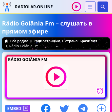
RADIOLAR.ONLINE
Иска
Rádio Goiânia Fm – слушать в
прямом эфире
Все радио
Радиостанции
страна: Бразилия
Rádio Goiânia Fm
RÁDIO GOIÂNIA FM
EMBED