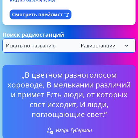
RÁDIO GOIÂNIA FM
Смотреть плейлист
Поиск радиостанций
„В цветном разноголосом
хороводе, В мелькании различий
и примет Есть люди, от которых
свет исходит, И люди,
поглощающие свет.“
Игорь Губерман