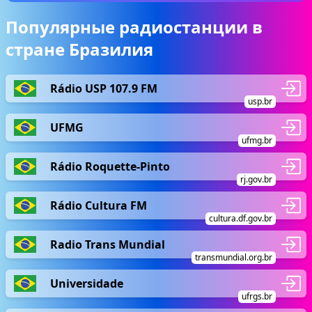
Популярные радиостанции в
стране Бразилия
Rádio USP 107.9 FM
usp.br
UFMG
ufmg.br
Rádio Roquette-Pinto
rj.gov.br
Rádio Cultura FM
cultura.df.gov.br
Radio Trans Mundial
transmundial.org.br
Universidade
ufrgs.br