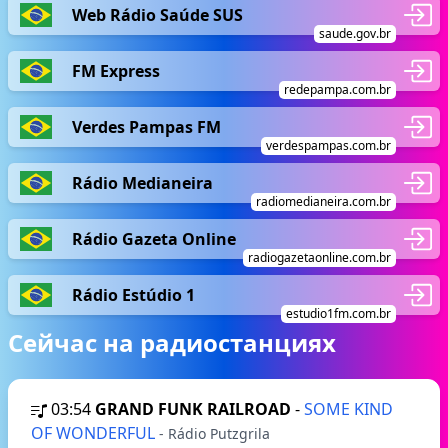
Web Rádio Saúde SUS
saude.gov.br
FM Express
redepampa.com.br
Verdes Pampas FM
verdespampas.com.br
Rádio Medianeira
radiomedianeira.com.br
Rádio Gazeta Online
radiogazetaonline.com.br
Rádio Estúdio 1
estudio1fm.com.br
Сейчас на радиостанциях
03:54
GRAND FUNK RAILROAD
-
SOME KIND
OF WONDERFUL
- Rádio Putzgrila