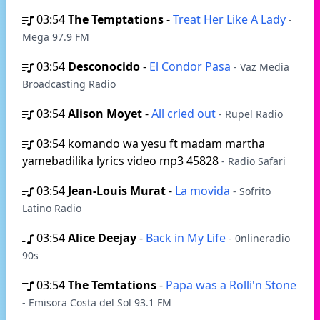
03:54
The Temptations
-
Treat Her Like A Lady
-
Mega 97.9 FM
03:54
Desconocido
-
El Condor Pasa
- Vaz Media
Broadcasting Radio
03:54
Alison Moyet
-
All cried out
- Rupel Radio
03:54
komando wa yesu ft madam martha
yamebadilika lyrics video mp3 45828
- Radio Safari
03:54
Jean‐Louis Murat
-
La movida
- Sofrito
Latino Radio
03:54
Alice Deejay
-
Back in My Life
- 0nlineradio
90s
03:54
The Temtations
-
Papa was a Rolli'n Stone
- Emisora Costa del Sol 93.1 FM