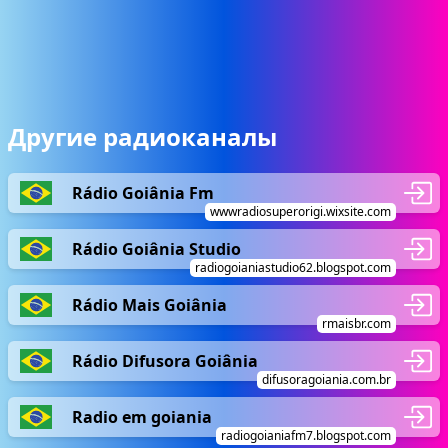
Другие радиоканалы
Rádio Goiânia Fm
wwwradiosuperorigi.wixsite.com
Rádio Goiânia Studio
radiogoianiastudio62.blogspot.com
Rádio Mais Goiânia
rmaisbr.com
Rádio Difusora Goiânia
difusoragoiania.com.br
Radio em goiania
radiogoianiafm7.blogspot.com