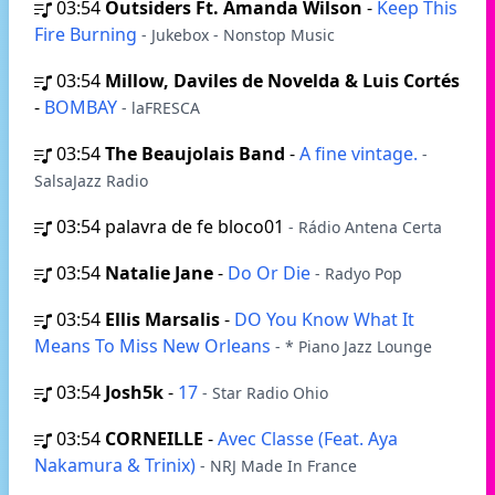
03:54
Outsiders Ft. Amanda Wilson
-
Keep This
Fire Burning
- Jukebox - Nonstop Music
03:54
Millow, Daviles de Novelda & Luis Cortés
-
BOMBAY
- laFRESCA
03:54
The Beaujolais Band
-
A fine vintage.
-
SalsaJazz Radio
03:54
palavra de fe bloco01
- Rádio Antena Certa
03:54
Natalie Jane
-
Do Or Die
- Radyo Pop
03:54
Ellis Marsalis
-
DO You Know What It
Means To Miss New Orleans
- * Piano Jazz Lounge
03:54
Josh5k
-
17
- Star Radio Ohio
03:54
CORNEILLE
-
Avec Classe (Feat. Aya
Nakamura & Trinix)
- NRJ Made In France