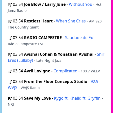
03:54
Joe Blow / Larry June
-
Without You
- Hot
Jamz Radio
03:54
Restless Heart
-
When She Cries
- AM 920
The Country Giant
03:54
RADIO CAMPESTRE
-
Saudade de Ex
-
Rádio Campestre FM
03:54
Avishai Cohen & Yonathan Avishai
-
Shir
Eres (Lullaby)
- Late Night Jazz
03:54
Avril Lavigne
-
Complicated
- 100.7 WLEV
03:54
From the Floor Concepts Studio
-
92.9
WVJS
- WVJS Radio
03:54
Save My Love
-
Kygo ft. Khalid ft. Gryffin
-
NRJ