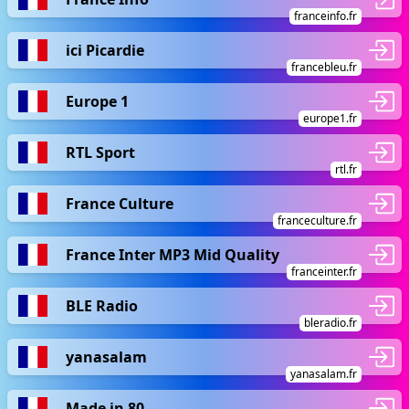
franceinfo.fr
ici Picardie
francebleu.fr
Europe 1
europe1.fr
RTL Sport
rtl.fr
France Culture
franceculture.fr
France Inter MP3 Mid Quality
franceinter.fr
BLE Radio
bleradio.fr
yanasalam
yanasalam.fr
Made in 80