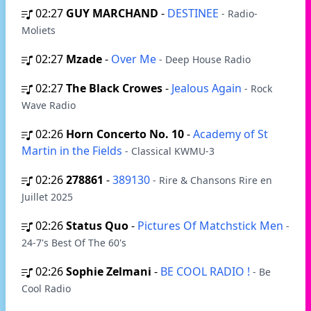
02:27
GUY MARCHAND
-
DESTINEE
- Radio-
Moliets
02:27
Mzade
-
Over Me
- Deep House Radio
02:27
The Black Crowes
-
Jealous Again
- Rock
Wave Radio
02:26
Horn Concerto No. 10
-
Academy of St
Martin in the Fields
- Classical KWMU‑3
02:26
278861
-
389130
- Rire & Chansons Rire en
Juillet 2025
02:26
Status Quo
-
Pictures Of Matchstick Men
-
24-7's Best Of The 60's
02:26
Sophie Zelmani
-
BE COOL RADIO !
- Be
Cool Radio