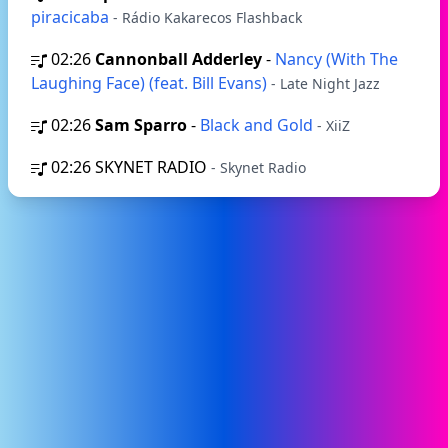
piracicaba
- Rádio Kakarecos Flashback
02:26
Cannonball Adderley
-
Nancy (With The
Laughing Face) (feat. Bill Evans)
- Late Night Jazz
02:26
Sam Sparro
-
Black and Gold
- XiiZ
02:26
SKYNET RADIO
- Skynet Radio