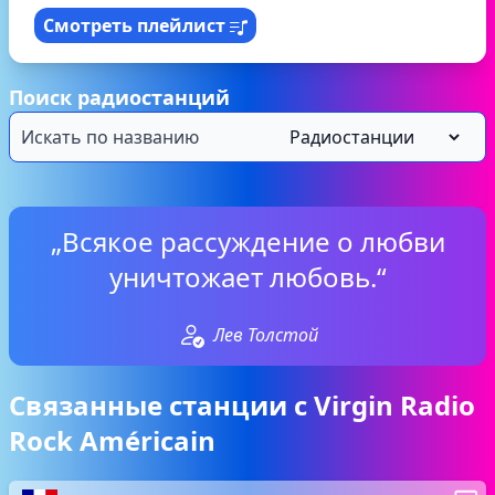
Смотреть плейлист
Поиск радиостанций
„Всякое рассуждение о любви
уничтожает любовь.“
Лев Толстой
Связанные станции с Virgin Radio
Rock Américain