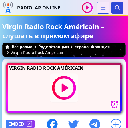
RADIOLAR.ONLINE
Иска
Virgin Radio Rock Américain –
слушать в прямом эфире
Все радио
Радиостанции
страна: Франция
Virgin Radio Rock Américain
VIRGIN RADIO ROCK AMÉRICAIN
EMBED