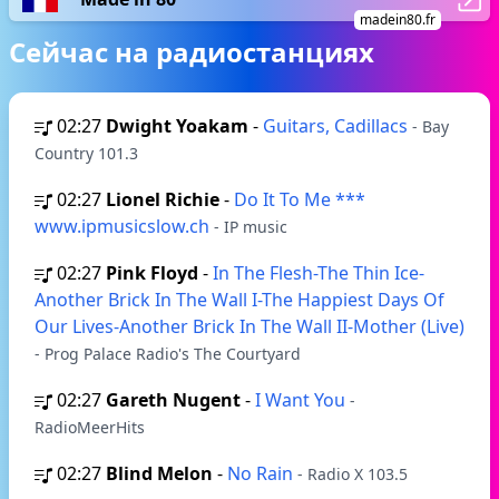
madein80.fr
Сейчас на радиостанциях
02:27
Dwight Yoakam
-
Guitars, Cadillacs
- Bay
Country 101.3
02:27
Lionel Richie
-
Do It To Me ***
www.ipmusicslow.ch
- IP music
02:27
Pink Floyd
-
In The Flesh-The Thin Ice-
Another Brick In The Wall I-The Happiest Days Of
Our Lives-Another Brick In The Wall II-Mother (Live)
- Prog Palace Radio's The Courtyard
02:27
Gareth Nugent
-
I Want You
-
RadioMeerHits
02:27
Blind Melon
-
No Rain
- Radio X 103.5