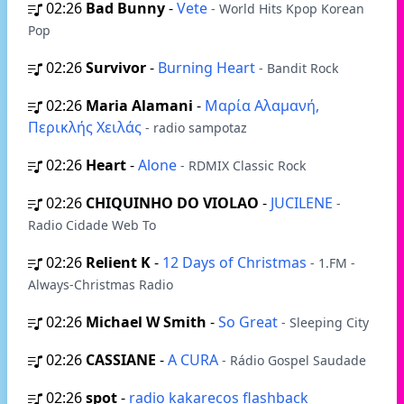
02:26
Bad Bunny
-
Vete
- World Hits Kpop Korean
Pop
02:26
Survivor
-
Burning Heart
- Bandit Rock
02:26
Maria Alamani
-
Μαρία Αλαμανή,
Περικλής Χειλάς
- radio sampotaz
02:26
Heart
-
Alone
- RDMIX Classic Rock
02:26
CHIQUINHO DO VIOLAO
-
JUCILENE
-
Radio Cidade Web To
02:26
Relient K
-
12 Days of Christmas
- 1.FM -
Always-Christmas Radio
02:26
Michael W Smith
-
So Great
- Sleeping City
02:26
CASSIANE
-
A CURA
- Rádio Gospel Saudade
02:26
spot
-
radio kakarecos flashback