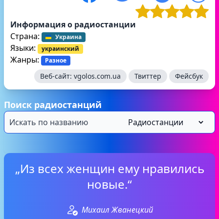
Информация о радиостанции
Страна:
Украина
Языки:
украинский
Жанры:
Разное
Веб-сайт:
vgolos.com.ua
Твиттер
Фейсбук
Поиск радиостанций
„Из всех женщин ему нравились
новые.“
Михаил Жванецкий