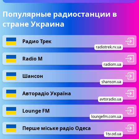
Популярные радиостанции в
стране Украина
Радио Трек
radiotrek.rv.ua
Radio М
radiom.ua
Шансон
shanson.ua
Авторадіо Україна
avtoradio.ua
Lounge FM
loungefm.com.ua
Перше міське радіо Одеса
1tv.od.ua