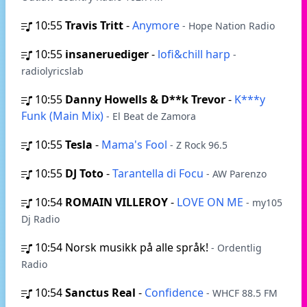
10:55
Travis Tritt
-
Anymore
- Hope Nation Radio
10:55
insaneruediger
-
lofi&chill harp
-
radiolyricslab
10:55
Danny Howells & D**k Trevor
-
K***y
Funk (Main Mix)
- El Beat de Zamora
10:55
Tesla
-
Mama's Fool
- Z Rock 96.5
10:55
DJ Toto
-
Tarantella di Focu
- AW Parenzo
10:54
ROMAIN VILLEROY
-
LOVE ON ME
- my105
Dj Radio
10:54
Norsk musikk på alle språk!
- Ordentlig
Radio
10:54
Sanctus Real
-
Confidence
- WHCF 88.5 FM