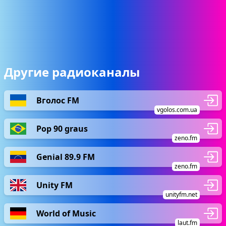
Другие радиоканалы
Вголос FM
vgolos.com.ua
Pop 90 graus
zeno.fm
Genial 89.9 FM
zeno.fm
Unity FM
unityfm.net
World of Music
laut.fm