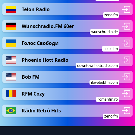
Telon Radio
zeno.fm
Wunschradio.FM 60er
wunschradio.de
Голос Свободи
holos.fm
Phoenix Hott Radio
downtownhottradio.com
Bob FM
ilovebobfm.com
RFM Cozy
romanfm.ro
Rádio Retrô Hits
zeno.fm