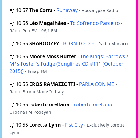
10:57
The Corrs
-
Runaway
- Apocalypse Radio
10:56
Léo Magalhães
-
To Sofrendo Parceiro
-
Rádio Pop FM 106,1 FM
10:55
SHABOOZEY
-
BORN TO DIE
- Radio Monaco
10:55
Moore Moss Rutter
-
The Kings' Barrows /
M*s Foster's Fudge (Songlines CD #111 (October
2015))
- Emap FM
10:55
EROS RAMAZZOTTI
-
PARLA CON ME
-
Radio Bruno Made In Italy
10:55
roberto orellana
-
roberto orellana
-
Urbana FM Popayàn
10:55
Loretta Lynn
-
Fist City
- Exclusively Loretta
Lynn