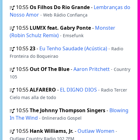
10:55
Os Filhos Do Rio Grande
-
Lembranças do
Nosso Amor
- Web Rádio Confiança
10:55
LUM!X feat. Gabry Ponte
-
Monster
(Robin Schulz Remix)
- Emsefunk
10:55
23
-
Eu Tenho Saudade (Acústica)
- Radio
Fronteira do Boqueirao
10:55
Out Of The Blue
-
Aaron Pritchett
- Country
105
10:55
ALFARERO
-
EL DIGNO DIOS
- Radio Tercer
Cielo mas alla de todo
10:55
The Johnny Thompson Singers
-
Blowing
In The Wind
- 0nlineradio Gospel
10:55
Hank Williams, Jr.
-
Outlaw Women
-
Outlaw Country Radio 102.7FM