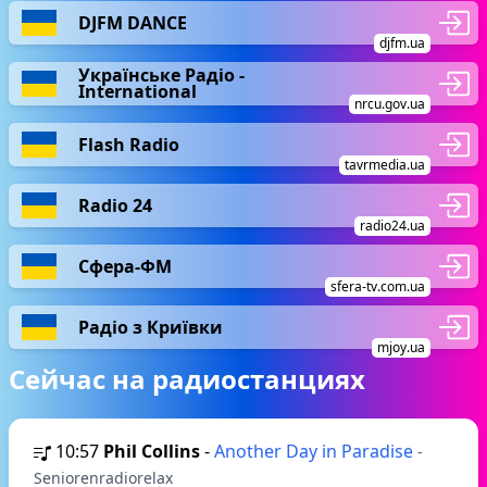
DJFM DANCE
djfm.ua
Українське Радіо -
International
nrcu.gov.ua
Flash Radio
tavrmedia.ua
Radio 24
radio24.ua
Сфера-ФМ
sfera-tv.com.ua
Радіо з Криївки
mjoy.ua
Сейчас на радиостанциях
10:57
Phil Collins
-
Another Day in Paradise
-
Seniorenradiorelax