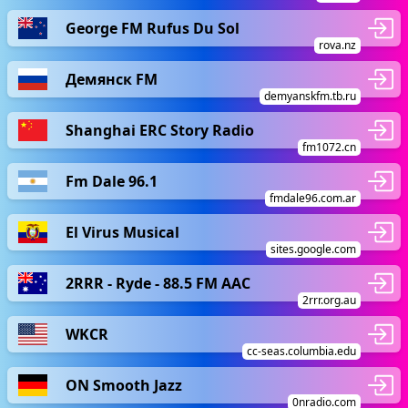
George FM Rufus Du Sol
rova.nz
Демянск FM
demyanskfm.tb.ru
Shanghai ERC Story Radio
fm1072.cn
Fm Dale 96.1
fmdale96.com.ar
El Virus Musical
sites.google.com
2RRR - Ryde - 88.5 FM AAC
2rrr.org.au
WKCR
cc-seas.columbia.edu
ON Smooth Jazz
0nradio.com