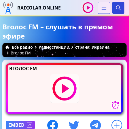
RADIOLAR.ONLINE
Иска
Вголос FM – слушать в прямом
эфире
Все радио
Радиостанции
страна: Украина
Вголос FM
ВГОЛОС FM
EMBED