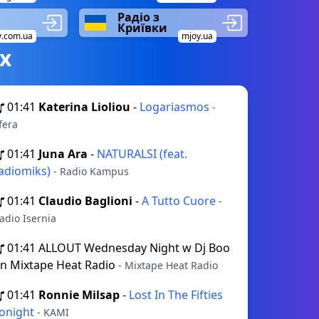
Радіо з
Криївки
v.com.ua
mjoy.ua
х
01:41
Katerina Lioliou
-
Logariasmos
-
fera
01:41
Juna Ara
-
NATURALSI (feat.
adiomiks)
- Radio Kampus
01:41
Claudio Baglioni
-
A Tutto Cuore
-
adio Isernia
01:41
ALLOUT Wednesday Night w Dj Boo
n Mixtape Heat Radio
- Mixtape Heat Radio
01:41
Ronnie Milsap
-
Lost In The Fifties
onight
- KAMI