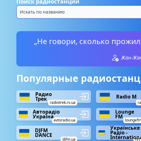
Поиск радиостанций
„Не говори, сколько прожил,
Жан-Жак
Популярные радиостанц
Радио
Radio М
Трек
radiotrek.rv.ua
r
Авторадіо
Lounge
Україна
FM
avtoradio.ua
loungef
Українське
DJFM
Радіо -
DANCE
Internation
djfm.ua
nrc