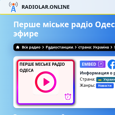
RADIOLAR.ONLINE
Перше міське радіо Одес
эфире
Все радио
Радиостанции
страна: Украина
ПЕРШЕ МІСЬКЕ РАДІО
EMBED
ОДЕСА
Информация о 
Страна:
Украи
Жанры:
Новости