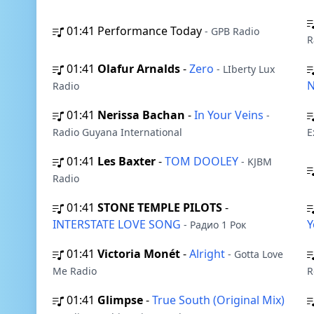
01:41
Performance Today
- GPB Radio
R
01:41
Olafur Arnalds
-
Zero
- LIberty Lux
Radio
01:41
Nerissa Bachan
-
In Your Veins
-
Radio Guyana International
E
01:41
Les Baxter
-
TOM DOOLEY
- KJBM
Radio
01:41
STONE TEMPLE PILOTS
-
INTERSTATE LOVE SONG
- Радио 1 Рок
01:41
Victoria Monét
-
Alright
- Gotta Love
Me Radio
R
01:41
Glimpse
-
True South (Original Mix)