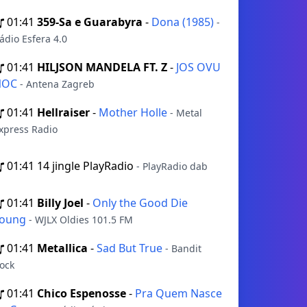
01:41
359-Sa e Guarabyra
-
Dona (1985)
-
ádio Esfera 4.0
01:41
HILJSON MANDELA FT. Z
-
JOS OVU
NOC
- Antena Zagreb
01:41
Hellraiser
-
Mother Holle
- Metal
xpress Radio
01:41
14 jingle PlayRadio
- PlayRadio dab
01:41
Billy Joel
-
Only the Good Die
Young
- WJLX Oldies 101.5 FM
01:41
Metallica
-
Sad But True
- Bandit
ock
01:41
Chico Espenosse
-
Pra Quem Nasce