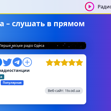
Ради
а – слушать в прямом
Перше міське радіо Одеса
радиостанции
на
Популярная
Веб-сайт:
1tv.od.ua