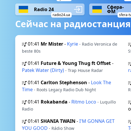
Сфера-
Radio 24
ФМ
radio24.ua
sfera-t
Сейчас на радиостанция
01:41
Mr Mister
-
Kyrie
- Radio Veronica de
beste 80s
S
01:41
Future & Young Thug ft Offset
-
Patek Water (Dirty)
r
- Trap House Radar
01:41
Carlton Stephenson
-
Look The
Time
- Roots Legacy Radio Dub Night
R
01:41
Rokabanda
-
Ritmo Loco
- Luquillo
o
Radio
01:41
SHANIA TWAIN
-
I'M GONNA GET
YOU GOOD
T
- Rádio Show