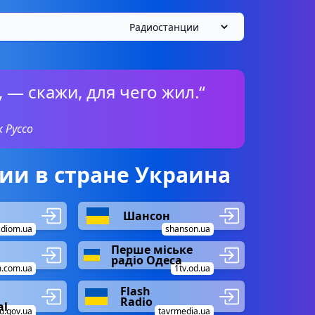
 — скажи, для чего жил.“
 Руссо
ии в стране Украина
Шансон
adiom.ua
shanson.ua
Перше міське
радіо Одеса
m.com.ua
1tv.od.ua
Flash
Radio
al
u.gov.ua
tavrmedia.ua