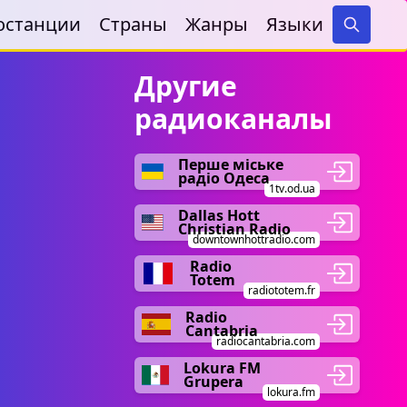
останции
Страны
Жанры
Языки
Search
Другие
радиоканалы
Перше міське
радіо Одеса
1tv.od.ua
Dallas Hott
Christian Radio
downtownhottradio.com
Radio
Totem
radiototem.fr
Radio
Cantabria
radiocantabria.com
Lokura FM
Grupera
lokura.fm