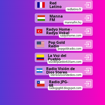
Red
Latino
redlatino.fr
Manna
FM
mannafm.hu
Radyo Home -
Radyo Vokal
radyohome.com
Pop Gold
Radio
popgoldradio.com
La Voz del
Pueblo
vozdelpueblo920am.com
Radio Visión de
Dios Stereo
stereovisiondedios.com
Radio JPG-
68
radiojpg68.blogspot.com