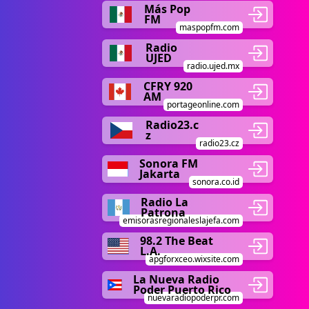
Más Pop
FM
maspopfm.com
Radio
UJED
radio.ujed.mx
CFRY 920
AM
portageonline.com
Radio23.c
z
radio23.cz
Sonora FM
Jakarta
sonora.co.id
Radio La
Patrona
emisorasregionaleslajefa.com
98.2 The Beat
L.A.
apgforxceo.wixsite.com
La Nueva Radio
Poder Puerto Rico
nuevaradiopoderpr.com