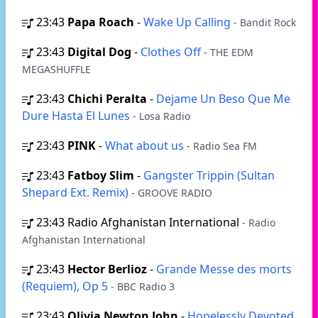
23:43
Papa Roach
-
Wake Up Calling
- Bandit Rock
23:43
Digital Dog
-
Clothes Off
- THE EDM
MEGASHUFFLE
23:43
Chichi Peralta
-
Dejame Un Beso Que Me
Dure Hasta El Lunes
- Losa Radio
23:43
PINK
-
What about us
- Radio Sea FM
23:43
Fatboy Slim
-
Gangster Trippin (Sultan
Shepard Ext. Remix)
- GROOVE RADIO
23:43
Radio Afghanistan International
- Radio
Afghanistan International
23:43
Hector Berlioz
-
Grande Messe des morts
(Requiem), Op 5
- BBC Radio 3
23:43
Olivia Newton John
-
Hopelessly Devoted