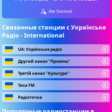
Лев Толстой
Связанные станции с Українське
Радіо - International
UA: Українське радіо
Другий канал "Промiнь"
Третій канал "Культура"
Тиса FM
Радіоточка
Популярные радиостанции в