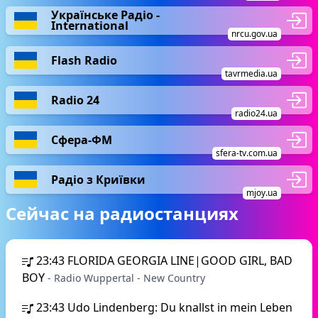
Українське Радіо -
International
nrcu.gov.ua
Flash Radio
tavrmedia.ua
Radio 24
radio24.ua
Сфера-ФМ
sfera-tv.com.ua
Радіо з Криївки
mjoy.ua
Сейчас на радиостанциях
23:43
FLORIDA GEORGIA LINE|GOOD GIRL, BAD
BOY
- Radio Wuppertal - New Country
23:43
Udo Lindenberg: Du knallst in mein Leben