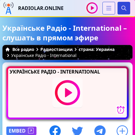
RADIOLAR.ONLINE
Иска
Українське Радіо - International –
слушать в прямом эфире
Все радио
Радиостанции
страна: Украина
Українське Радіо - International
УКРАЇНСЬКЕ РАДІО - INTERNATIONAL
EMBED