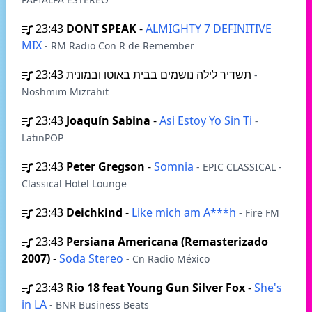
23:43
DONT SPEAK
-
ALMIGHTY 7 DEFINITIVE
MIX
- RM Radio Con R de Remember
23:43
תשדיר לילה נושמים בבית באוטו ובמונית
-
Noshmim Mizrahit
23:43
Joaquín Sabina
-
Asi Estoy Yo Sin Ti
-
LatinPOP
23:43
Peter Gregson
-
Somnia
- EPIC CLASSICAL -
Classical Hotel Lounge
23:43
Deichkind
-
Like mich am A***h
- Fire FM
23:43
Persiana Americana (Remasterizado
2007)
-
Soda Stereo
- Cn Radio México
23:43
Rio 18 feat Young Gun Silver Fox
-
She's
in LA
- BNR Business Beats