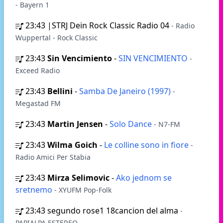
- Bayern 1
23:43
|STRJ Dein Rock Classic Radio 04
- Radio
Wuppertal - Rock Classic
23:43
Sin Vencimiento
-
SIN VENCIMIENTO
-
Exceed Radio
23:43
Bellini
-
Samba De Janeiro (1997)
-
Megastad FM
23:43
Martin Jensen
-
Solo Dance
- N7-FM
23:43
Wilma Goich
-
Le colline sono in fiore
-
Radio Amici Per Stabia
23:43
Mirza Selimovic
-
Ako jednom se
sretnemo
- XYUFM Pop-Folk
23:43
segundo rose1 18cancion del alma
-
PAPIALPA ESTEREO