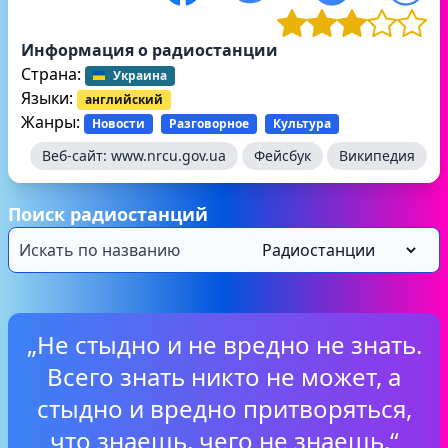
Информация о радиостанции
Страна:
Украина
Языки:
английский
Жанры:
Новости
Разговорное
Культура
Веб-сайт:
www.nrcu.gov.ua
Фейсбук
Википедия
Поиск радиостанций
„Не стыдно и не вредно не знать.
Всего знать никто не может, а
стыдно и вредно притворяться,
что знаешь, чего не знаешь.“