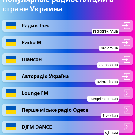
стране Украина
Радио Трек
radiotrek.rv.ua
Radio М
radiom.ua
Шансон
shanson.ua
Авторадіо Україна
avtoradio.ua
Lounge FM
loungefm.com.ua
Перше міське радіо Одеса
1tv.od.ua
DJFM DANCE
djfm.ua