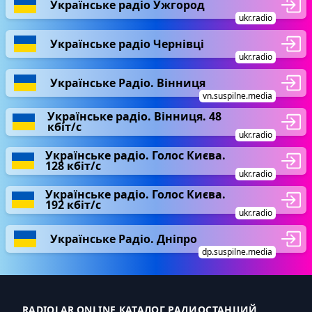
Українське радіо Ужгород
ukr.radio
Українське радіо Чернівці
ukr.radio
Українське Радіо. Вінниця
vn.suspilne.media
Українське радіо. Вінниця. 48
кбіт/с
ukr.radio
Українське радіо. Голос Києва.
128 кбіт/с
ukr.radio
Українське радіо. Голос Києва.
192 кбіт/с
ukr.radio
Українське Радіо. Дніпро
dp.suspilne.media
RADIOLAR.ONLINE КАТАЛОГ РАДИОСТАНЦИЙ