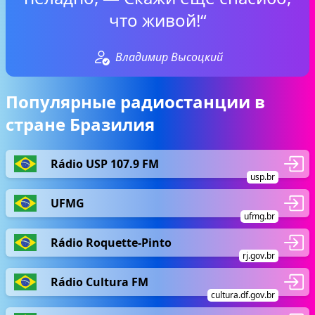
что живой!“
Владимир Высоцкий
Популярные радиостанции в
стране Бразилия
Rádio USP 107.9 FM
usp.br
UFMG
ufmg.br
Rádio Roquette-Pinto
rj.gov.br
Rádio Cultura FM
cultura.df.gov.br