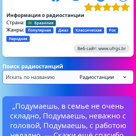
Информация о радиостанции
Страна:
Бразилия
Жанры:
Популярная
Джаз
Классическая
Рок
Народная
Веб-сайт:
www.ufrgs.br
Поиск радиостанций
„Подумаешь, в семье не очень
складно, Подумаешь, неважно с
головой, Подумаешь, с работою
неладно, — Скажи ещё спасибо,