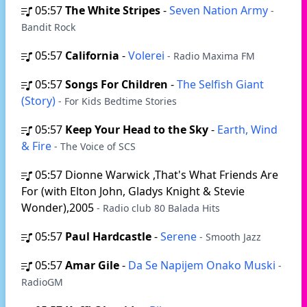
05:57
The White Stripes
-
Seven Nation Army
-
Bandit Rock
05:57
California
-
Volerei
- Radio Maxima FM
05:57
Songs For Children
-
The Selfish Giant
(Story)
- For Kids Bedtime Stories
05:57
Keep Your Head to the Sky
-
Earth, Wind
& Fire
- The Voice of SCS
05:57
Dionne Warwick ,That's What Friends Are
For (with Elton John, Gladys Knight & Stevie
Wonder),2005
- Radio club 80 Balada Hits
05:57
Paul Hardcastle
-
Serene
- Smooth Jazz
05:57
Amar Gile
-
Da Se Napijem Onako Muski
-
RadioGM