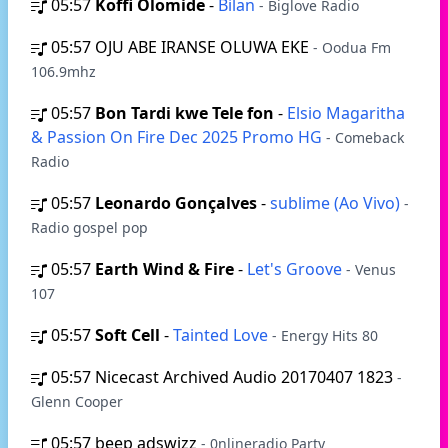
05:57
Koffi Olomide
-
Bilan
- Biglove Radio
05:57
OJU ABE IRANSE OLUWA EKE
- Oodua Fm
106.9mhz
05:57
Bon Tardi kwe Tele fon
-
Elsio Magaritha
& Passion On Fire Dec 2025 Promo HG
- Comeback
Radio
05:57
Leonardo Gonçalves
-
sublime (Ao Vivo)
-
Radio gospel pop
05:57
Earth Wind & Fire
-
Let's Groove
- Venus
107
05:57
Soft Cell
-
Tainted Love
- Energy Hits 80
05:57
Nicecast Archived Audio 20170407 1823
-
Glenn Cooper
05:57
beep adswizz
- 0nlineradio Party