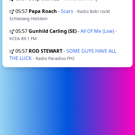
05:57
Papa Roach
-
Scars
- Radio Bob! rockt
Schleswig-Holstein
05:57
Gunhild Carling (SE)
-
All Of Me (Live)
-
KCEA 89.1 FM
05:57
ROD STEWART
-
SOME GUYS HAVE ALL
THE LUCK
- Radio Paradiso FFO