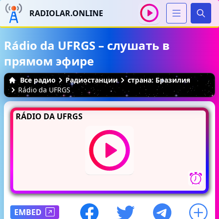
RADIOLAR.ONLINE
Иска
Rádio da UFRGS – слушать в
прямом эфире
Все радио
Радиостанции
страна: Бразилия
Rádio da UFRGS
RÁDIO DA UFRGS
EMBED