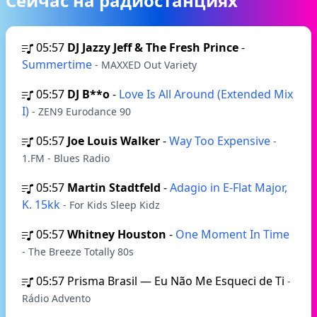
Сейчас на радиостанциях
05:57
DJ Jazzy Jeff & The Fresh Prince
-
Summertime
- MAXXED Out Variety
05:57
DJ B**o
-
Love Is All Around (Extended Mix
I)
- ZEN9 Eurodance 90
05:57
Joe Louis Walker
-
Way Too Expensive
-
1.FM - Blues Radio
05:57
Martin Stadtfeld
-
Adagio in E-Flat Major,
K. 15kk
- For Kids Sleep Kidz
05:57
Whitney Houston
-
One Moment In Time
- The Breeze Totally 80s
05:57
Prisma Brasil — Eu Não Me Esqueci de Ti
-
Rádio Advento