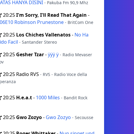
ATAS HANYA DISINI
- Pakuba Fm 90,9 Mhz
20:25
I'm Sorry, I'll Read That Again
-
06E10 Robinson Prunestone
- BritCom One
20:25
Los Chiches Vallenatos
-
No Ha
ido Facil
- Santander Stereo
20:25
Gesher Tzar
-
ÿÿÿ ÿ
- Radio Mevaser
ov
20:25
Radio RVS
- RVS - Radio Voce della
peranza
20:25
H.e.a.t
-
1000 Miles
- Bandit Rock
20:25
Gwo Zozyo
-
Gwo Zozyo
- Secousse
20:25
Roger Whittaker
-
Nun singet und