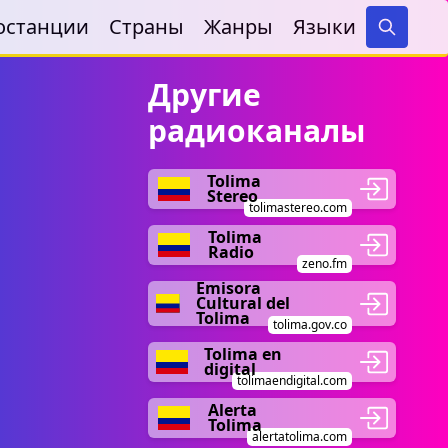
останции
Страны
Жанры
Языки
Search
Другие
радиоканалы
Tolima
Stereo
tolimastereo.com
Tolima
Radio
zeno.fm
Emisora
Cultural del
Tolima
tolima.gov.co
Tolima en
digital
tolimaendigital.com
Alerta
Tolima
alertatolima.com