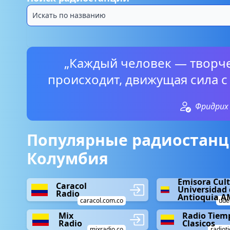
„Каждый человек — творче
происходит, движущая сила 
Фридрих
Популярные радиостанц
Колумбия
Emisora Cult
Caracol
Universidad 
Radio
Antioquia A
caracol.com.co
ude
Mix
Radio Tiemp
Radio
Clasicos
mixradio.co
radiot