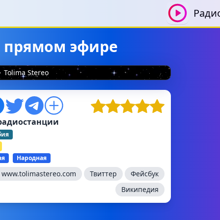
Ради
 в прямом эфире
Tolima Stereo
радиостанции
бия
ая
Народная
:
www.tolimastereo.com
Твиттер
Фейсбук
Википедия