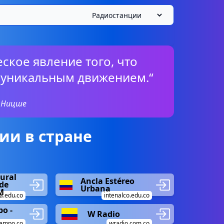
ское явление того, что
с уникальным движением.“
 Ницше
ии в стране
ural
Ancla Estéreo
de
Urbana
M
a.edu.co
intenalco.edu.co
o -
W Radio
iempo.co
wradio.com.co