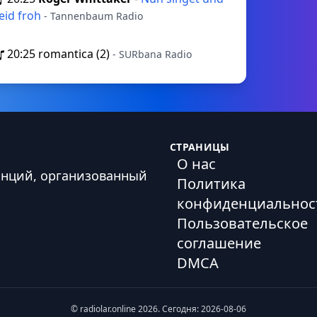
eid froh
- Tannenbaum Radio
20:25
romantica (2)
- SURbana Radio
СТРАНИЦЫ
О нас
анций, организованный
Политика
конфиденциальнос
Пользовательское
соглашение
DMCA
© radiolar.online 2026. Сегодня: 2026-08-06