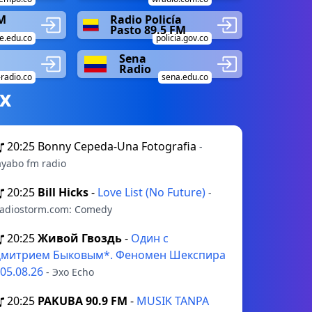
M
Radio Policía
Pasto 89.5 FM
e.edu.co
policia.gov.co
Sena
Radio
-radio.co
sena.edu.co
х
20:25
Bonny Cepeda-Una Fotografia
-
ayabo fm radio
20:25
Bill Hicks
-
Love List (No Future)
-
adiostorm.com: Comedy
20:25
Живой Гвоздь
-
Один с
митрием Быковым*. Феномен Шекспира
 05.08.26
- Эхо Echo
20:25
PAKUBA 90.9 FM
-
MUSIK TANPA