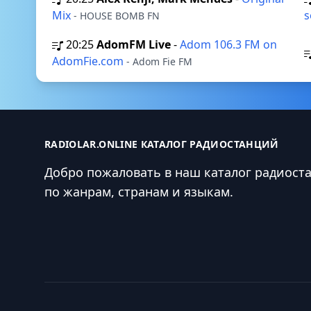
Mix
s
- HOUSE BOMB FN
20:25
AdomFM Live
-
Adom 106.3 FM on
AdomFie.com
- Adom Fie FM
RADIOLAR.ONLINE КАТАЛОГ РАДИОСТАНЦИЙ
Добро пожаловать в наш каталог радиост
по жанрам, странам и языкам.