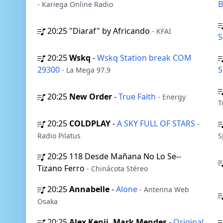
B
- Kariega Online Radio
20:25
"Diaraf" by Africando
- KFAI
S
20:25
Wskq
-
Wskq Station break COM
29300
S
- La Mega 97.9
20:25
New Order
-
True Faith
- Energy
T
20:25
COLDPLAY
-
A SKY FULL OF STARS
-
Radio Pilatus
S
20:25
118 Desde Mañana No Lo Se--
Tizano Ferro
- Chinácota Stéreo
20:25
Annabelle
-
Alone
- Antenna Web
Osaka
20:25
Alex Kenji, Mark Mendes
-
Original