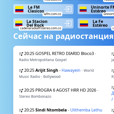
La FM
Uninorte F
Clasicos
Estéreo
lafm.com.co
uninort
La Stacion
La Fe
Del Rock
Estéreo
cadenaradialfrstereo.com.co
i
Сейчас на радиостанция
20:25
GOSPEL RETRO DIARIO Bloco3
-
Radio Metropolitana Gospel
J
20:25
Arijit Singh
-
Hawayein
- World
Music Radio - Bollywood
R
20:25
PROGRA 6 AGOST HRR HD 2026
-
Д
Stereo Bombonazo
/
20:25
Sindi Ntombela
-
Ulithemba Lethu