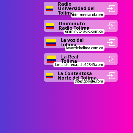
Radio
Universidad del
Tolima
intermediacol.com
Uniminuto
Radio Tolima
uniminutoradio.com.co
La voz del
Tolima
lavozdeltolima.com.co
La Real
Tolima
larealstereo.radio12345.com
La Contentosa
Norte del Tolima.
sites.google.com