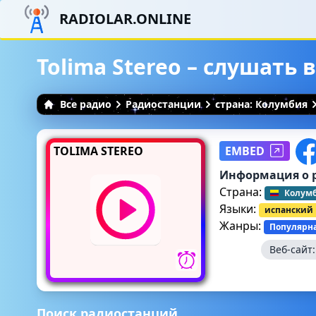
RADIOLAR.ONLINE
Tolima Stereo – слушать
Все радио
Радиостанции
страна: Колумбия
TOLIMA STEREO
EMBED
Информация о 
Страна:
Колум
Языки:
испанский
Жанры:
Популярн
Веб-сайт
Поиск радиостанций