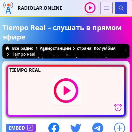
RADIOLAR.ONLINE
Иска
Tiempo Real – слушать в прямом
эфире
Все радио
Радиостанции
страна: Колумбия
Tiempo Real
TIEMPO REAL
EMBED