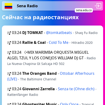
Sena Radio
sena.edu.co
Сейчас на радиостанциях
03:24
DJ TOMKAT
-
@tomkatbeats
- Shaq Fu Radio
03:24
Rallie & Coal
-
Cold To Me
- Hitradio 2020
03:24
《•MIX MARIMBA ORQUESTA MIGUEL
ALGEL TZUL Y LOS CONEJOS WILLIAM DJ GT
- Radio
La Nueva Chapina Gt Salcaja HD 502
03:24
The Oranges Band
-
Ottobar Afterhours
(LIVE)
- The Baltimore Channel
03:24
Giovanni Zarrella
-
Senza te (Ohne dich)
-
Rattenfänger Radio
03:24
Ghostwriter Music
-
Only Once
- Tropical