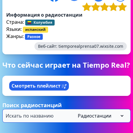
Информация о радиостанции
Страна:
Колумбия
Языки:
испанский
Жанры:
Разное
Веб-сайт:
tiemporealprensa07.wixsite.com
Что сейчас играет на Tiempo Real?
Смотреть плейлист
Поиск радиостанций