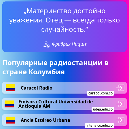
„Материнство достойно
уважения. Отец — всегда только
случайность.“
Фридрих Ницше
Популярные радиостанции в
стране Колумбия
Caracol Radio
caracol.com.co
Emisora Cultural Universidad de
Antioquia AM
udea.edu.co
Ancla Estéreo Urbana
intenalco.edu.co