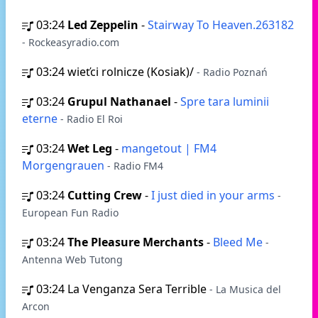
03:24
Led Zeppelin
-
Stairway To Heaven.263182
- Rockeasyradio.com
03:24
wieťci rolnicze (Kosiak)/
- Radio Poznań
03:24
Grupul Nathanael
-
Spre tara luminii
eterne
- Radio El Roi
03:24
Wet Leg
-
mangetout | FM4
Morgengrauen
- Radio FM4
03:24
Cutting Crew
-
I just died in your arms
-
European Fun Radio
03:24
The Pleasure Merchants
-
Bleed Me
-
Antenna Web Tutong
03:24
La Venganza Sera Terrible
- La Musica del
Arcon