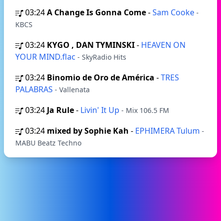
03:24
A Change Is Gonna Come
-
Sam Cooke
-
KBCS
03:24
KYGO , DAN TYMINSKI
-
HEAVEN ON
YOUR MIND.flac
- SkyRadio Hits
03:24
Binomio de Oro de América
-
TRES
PALABRAS
- Vallenata
03:24
Ja Rule
-
Livin' It Up
- Mix 106.5 FM
03:24
mixed by Sophie Kah
-
EPHIMERA Tulum
-
MABU Beatz Techno