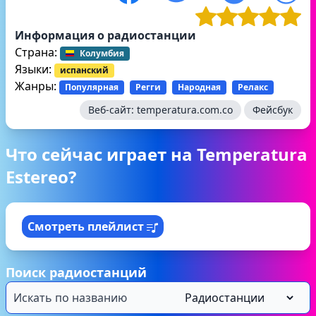
Информация о радиостанции
Страна:
Колумбия
Языки:
испанский
Жанры:
Популярная
Регги
Народная
Релакс
Веб-сайт:
temperatura.com.co
Фейсбук
Что сейчас играет на Temperatura
Estereo?
Смотреть плейлист
Поиск радиостанций