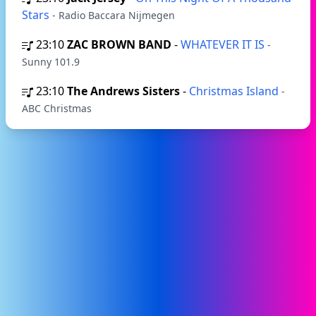
Stars
- Radio Baccara Nijmegen
23:10
ZAC BROWN BAND
-
WHATEVER IT IS
-
Sunny 101.9
23:10
The Andrews Sisters
-
Christmas Island
-
ABC Christmas