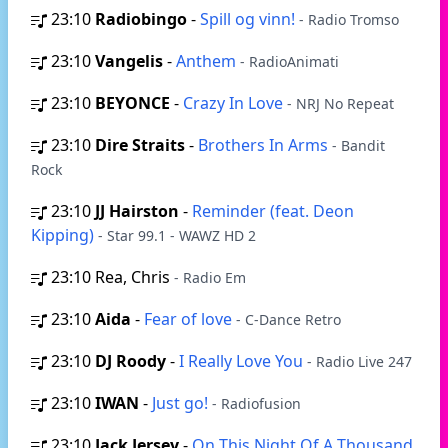
23:10
Radiobingo
-
Spill og vinn!
- Radio Tromso
23:10
Vangelis
-
Anthem
- RadioAnimati
23:10
BEYONCE
-
Crazy In Love
- NRJ No Repeat
23:10
Dire Straits
-
Brothers In Arms
- Bandit
Rock
23:10
JJ Hairston
-
Reminder (feat. Deon
Kipping)
- Star 99.1 - WAWZ HD 2
23:10
Rea, Chris
- Radio Em
23:10
Aida
-
Fear of love
- C-Dance Retro
23:10
DJ Roody
-
I Really Love You
- Radio Live 247
23:10
IWAN
-
Just go!
- Radiofusion
23:10
Jack Jersey
-
On This Night Of A Thousand