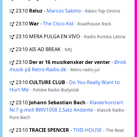
23:10
Reluz
-
Marcos Sabino
- Rádio Top Online
23:10
War
-
The Cisco Kid
- Roadhouse Rock
23:10
MERA PULGA EN VIVO
- Radio Rumba Latina
23:10
AIS AD BREAK
- NRJ
23:10
Der er 16 musikønsker der venter
-
Ønsk
musik på Retro-Radio.dk
- Retro radio jul
23:10
CULTURE CLUB
-
Do You Really Want to
Hurt Me
- Polskie Radio Bialystok
23:10
Johann Sebastian Bach
-
Klavierkonzert
Nr.7 g-moll BWV1058 2.Satz Andante
- Klassik Radio -
Pure Bach
23:10
TRACIE SPENCER
-
THIS HOUSE
- The Beat