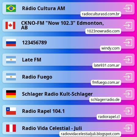
Rádio Cultura AM
radioculturasd.com.br
CKNO-FM "Now 102.3" Edmonton,
AB
1023nowradio.com
123456789
windy.com
Late FM
late931.com.ar
Radio Fuego
fmfuego.com.ar
Schlager Radio Kult-Schlager
schlagerradio.de
Radio Rapel 104.1
radiorapel.cl
Radio Vida Celestial - Juli
radiovidacelestialjuli.blogspot.com