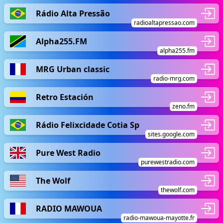
Rádio Alta Pressão
radioaltapressao.com
Alpha255.FM
alpha255.fm
MRG Urban classic
radio-mrg.com
Retro Estación
zeno.fm
Rádio Felixcidade Cotia Sp
sites.google.com
Pure West Radio
purewestradio.com
The Wolf
thewolf.com
RADIO MAWOUA
radio-mawoua-mayotte.fr