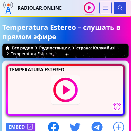
RADIOLAR.ONLINE
Иска
Temperatura Estereo – слушать в
прямом эфире
Все радио
Радиостанции
страна: Колумбия
Temperatura Estereo
TEMPERATURA ESTEREO
EMBED