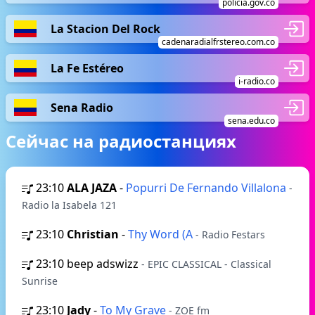
policia.gov.co
La Stacion Del Rock
cadenaradialfrstereo.com.co
La Fe Estéreo
i-radio.co
Sena Radio
sena.edu.co
Сейчас на радиостанциях
23:10
ALA JAZA
-
Popurri De Fernando Villalona
-
Radio la Isabela 121
23:10
Christian
-
Thy Word (A
- Radio Festars
23:10
beep adswizz
- EPIC CLASSICAL - Classical
Sunrise
23:10
Jady
-
To My Grave
- ZOE fm