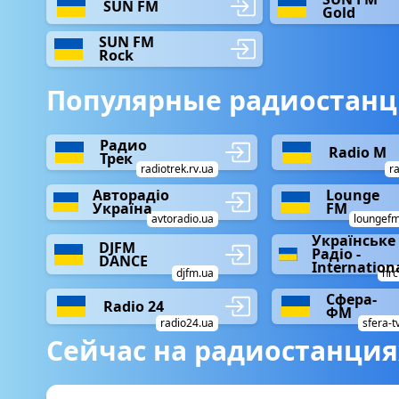
SUN FM
Gold
SUN FM
Rock
Популярные радиостанц
Радио
Radio М
Трек
radiotrek.rv.ua
r
Авторадіо
Lounge
Україна
FM
avtoradio.ua
loungef
Українське
DJFM
Радіо -
DANCE
Internation
djfm.ua
nrc
Сфера-
Radio 24
ФМ
radio24.ua
sfera-t
Сейчас на радиостанция