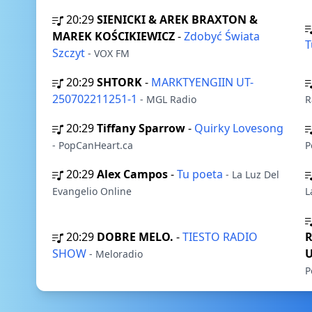
20:29
SIENICKI & AREK BRAXTON &
MAREK KOŚCIKIEWICZ
-
Zdobyć Świata
T
Szczyt
- VOX FM
20:29
SHTORK
-
MARKTYENGIIN UT-
250702211251-1
- MGL Radio
R
20:29
Tiffany Sparrow
-
Quirky Lovesong
- PopCanHeart.ca
20:29
Alex Campos
-
Tu poeta
- La Luz Del
Evangelio Online
L
20:29
DOBRE MELO.
-
TIESTO RADIO
R
SHOW
U
- Meloradio
P