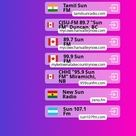
Tamil Sun
FM
tamilsunradio.com
CJSU-FM 89.7 "Sun
FM" Duncan, BC
mycowichanvalleynow.com
89.7 Sun
FM
mycowichanvalleynow.com
99.9 Sun
FM
mykelownalakecountrynow.com
CHHI "95.9 Sun
FM" Miramichi,
NB
959sunfm.com
New Sun
Radio
zeno.fm
Sun 107.1
Fm
sun107fm.com