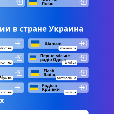
Плюс
ии в стране Украина
Шансон
adiom.ua
shanson.ua
Перше міське
радіо Одеса
m.com.ua
1tv.od.ua
Flash
Radio
al
u.gov.ua
tavrmedia.ua
Радіо з
Криївки
v.com.ua
mjoy.ua
х