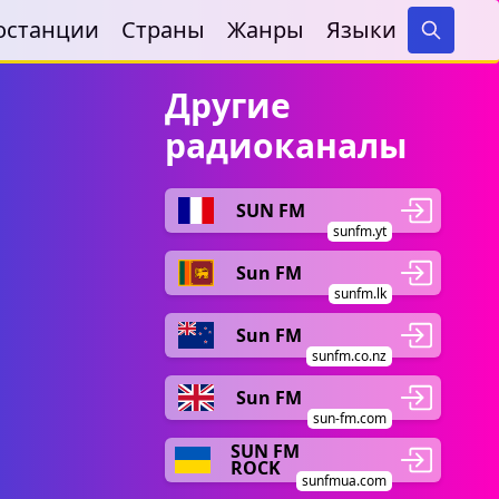
останции
Страны
Жанры
Языки
Search
Другие
радиоканалы
SUN FM
sunfm.yt
Sun FM
sunfm.lk
Sun FM
sunfm.co.nz
Sun FM
sun-fm.com
SUN FM
ROCK
sunfmua.com