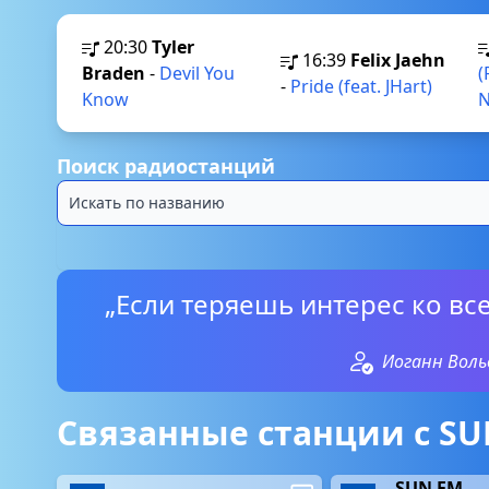
20:30
Tyler
16:39
Felix Jaehn
Braden
-
Devil You
(
-
Pride (feat. JHart)
Know
N
Поиск радиостанций
„Если теряешь интерес ко все
Иоганн Воль
Связанные станции с SU
SUN FM