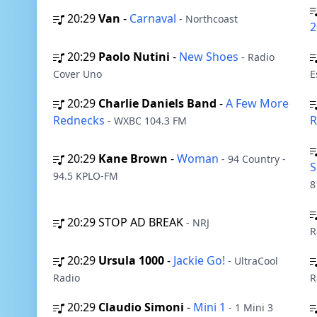
20:29
Van
-
Carnaval
- Northcoast
2
20:29
Paolo Nutini
-
New Shoes
- Radio
Cover Uno
E
20:29
Charlie Daniels Band
-
A Few More
Rednecks
R
- WXBC 104.3 FM
20:29
Kane Brown
-
Woman
- 94 Country -
S
94.5 KPLO-FM
8
20:29
STOP AD BREAK
- NRJ
R
20:29
Ursula 1000
-
Jackie Go!
- UltraCool
Radio
R
20:29
Claudio Simoni
-
Mini 1
- 1 Mini 3