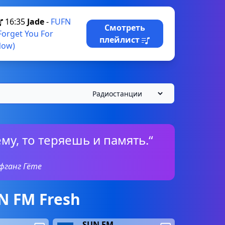
16:35
Jade
-
FUFN
Смотреть
Forget You For
плейлист
ow)
му, то теряешь и память.“
фганг Гёте
N FM Fresh
SUN FM