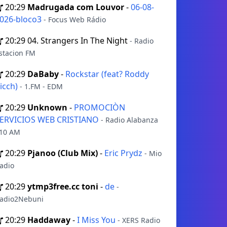
20:29
Madrugada com Louvor
-
06-08-
026-bloco3
- Focus Web Rádio
20:29
04. Strangers In The Night
- Radio
stacion FM
20:29
DaBaby
-
Rockstar (feat? Roddy
icch)
- 1.FM - EDM
20:29
Unknown
-
PROMOCIÒN
ERVICIOS WEB CRISTIANO
- Radio Alabanza
10 AM
20:29
Pjanoo (Club Mix)
-
Eric Prydz
- Mio
adio
20:29
ytmp3free.cc toni
-
de
-
adio2Nebuni
20:29
Haddaway
-
I Miss You
- XERS Radio