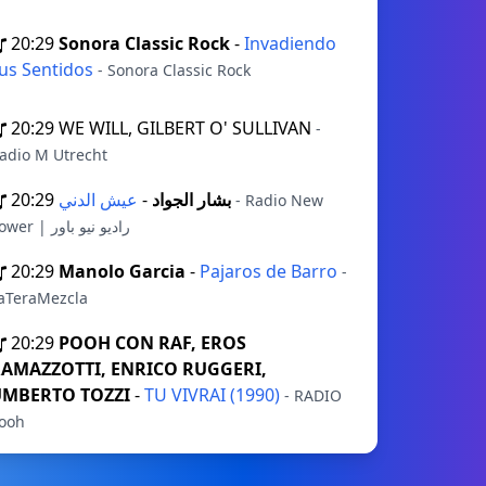
20:29
Sonora Classic Rock
-
Invadiendo
us Sentidos
- Sonora Classic Rock
20:29
WE WILL, GILBERT O' SULLIVAN
-
adio M Utrecht
20:29
-
بشار الجواد
عيش الدني
- Radio New
Power | راديو نيو باور
20:29
Manolo Garcia
-
Pajaros de Barro
-
aTeraMezcla
20:29
POOH CON RAF, EROS
AMAZZOTTI, ENRICO RUGGERI,
MBERTO TOZZI
-
TU VIVRAI (1990)
- RADIO
ooh