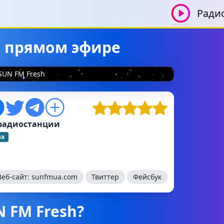
Ради
в прямом эфире
SUN FM Fresh
радиостанции
на
Веб-сайт:
sunfmua.com
Твиттер
Фейсбук
N FM Fresh?