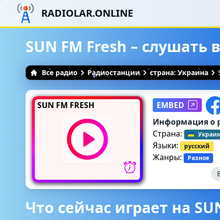
RADIOLAR.ONLINE
SUN FM Fresh – слушать 
Все радио
Радиостанции
страна: Украина
SUN FM FRESH
EMBED
Информация о 
Страна:
Украи
Языки:
русский
Жанры:
Разное
Что сейчас играет на SU