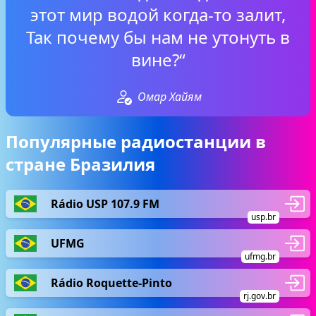
этот мир водой когда-то залит,
Так почему бы нам не утонуть в
вине?“
Омар Хайям
Популярные радиостанции в
стране Бразилия
Rádio USP 107.9 FM
usp.br
UFMG
ufmg.br
Rádio Roquette-Pinto
rj.gov.br