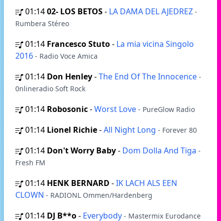
01:14
02- LOS BETOS
-
LA DAMA DEL AJEDREZ
-
Rumbera Stéreo
01:14
Francesco Stuto
-
La mia vicina Singolo
2016
- Radio Voce Amica
01:14
Don Henley
-
The End Of The Innocence
-
0nlineradio Soft Rock
01:14
Robosonic
-
Worst Love
- PureGlow Radio
01:14
Lionel Richie
-
All Night Long
- Forever 80
01:14
Don't Worry Baby
-
Dom Dolla And Tiga
-
Fresh FM
01:14
HENK BERNARD
-
IK LACH ALS EEN
CLOWN
- RADIONL Ommen/Hardenberg
01:14
DJ B**o
-
Everybody
- Mastermix Eurodance