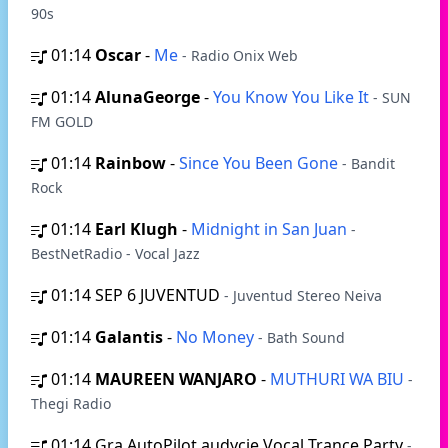
90s
01:14
Oscar
-
Me
- Radio Onix Web
01:14
AlunaGeorge
-
You Know You Like It
- SUN
FM GOLD
01:14
Rainbow
-
Since You Been Gone
- Bandit
Rock
01:14
Earl Klugh
-
Midnight in San Juan
-
BestNetRadio - Vocal Jazz
01:14
SEP 6 JUVENTUD
- Juventud Stereo Neiva
01:14
Galantis
-
No Money
- Bath Sound
01:14
MAUREEN WANJARO
-
MUTHURI WA BIU
-
Thegi Radio
01:14
Gra AutoPilot audycje Vocal Trance Party
-