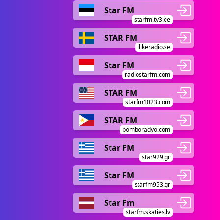
Star FM
starfm.tv3.ee
STAR FM
ilikeradio.se
Star FM
radiostarfm.com
STAR FM
starfm1023.com
STAR FM
bomboradyo.com
Star FM
star929.gr
Star FM
starfm953.gr
Star Fm
starfm.skaties.lv