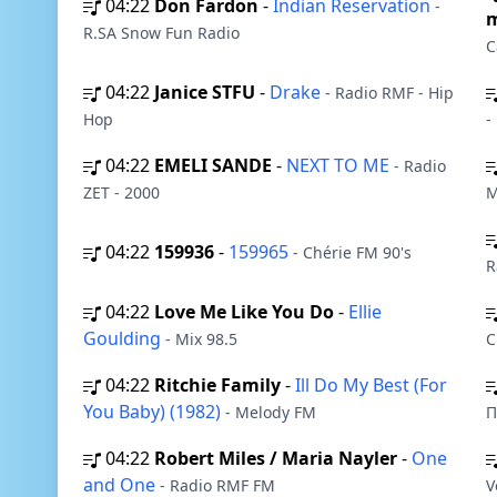
04:22
Don Fardon
-
Indian Reservation
-
m
R.SA Snow Fun Radio
C
04:22
Janice STFU
-
Drake
- Radio RMF - Hip
Hop
-
04:22
EMELI SANDE
-
NEXT TO ME
- Radio
ZET - 2000
M
04:22
159936
-
159965
- Chérie FM 90's
R
04:22
Love Me Like You Do
-
Ellie
Goulding
- Mix 98.5
C
04:22
Ritchie Family
-
Ill Do My Best (For
You Baby) (1982)
- Melody FM
П
04:22
Robert Miles / Maria Nayler
-
One
and One
- Radio RMF FM
V