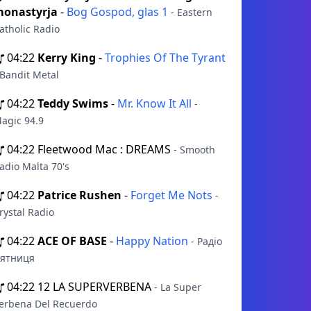
onastyrja
-
Bog Gospod, glas 1
- Eastern
atholic Radio
04:22
Kerry King
-
Trophies Of The Tyrant
 Bandit Metal
04:22
Teddy Swims
-
Mr. Know It All
-
agic 94.9
04:22
Fleetwood Mac : DREAMS
- Smooth
adio Malta 70's
04:22
Patrice Rushen
-
Forget Me Nots
-
rystal Radio
04:22
ACE OF BASE
-
Happy Nation
- Радіо
ятниця
04:22
12 LA SUPERVERBENA
- La Super
erbena Del Recuerdo