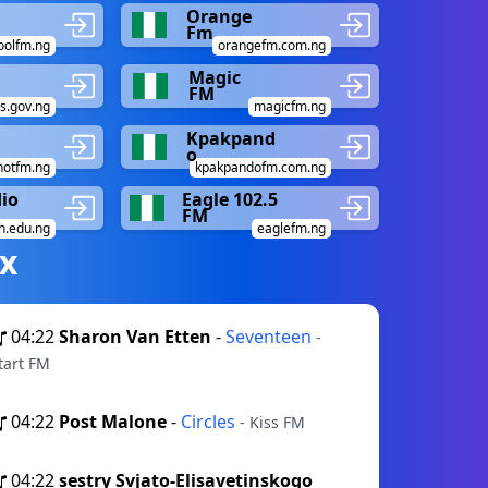
Orange
Fm
oolfm.ng
orangefm.com.ng
Magic
FM
s.gov.ng
magicfm.ng
Kpakpand
o
hotfm.ng
kpakpandofm.com.ng
dio
Eagle 102.5
FM
h.edu.ng
eaglefm.ng
х
04:22
Sharon Van Etten
-
Seventeen
-
tart FM
04:22
Post Malone
-
Circles
- Kiss FM
04:22
sestry Svjato-Elisavetinskogo