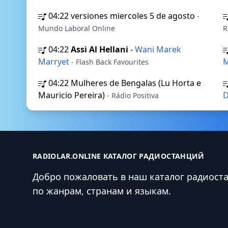
04:22
versiones miercoles 5 de agosto
-
Mundo Laboral Online
R
04:22
Assi Al Hellani
-
Wani Marek
Marryet
- Flash Back Favourites
04:22
Mulheres de Bengalas (Lu Horta e
Mauricio Pereira)
D
- Rádio Positiva
RADIOLAR.ONLINE КАТАЛОГ РАДИОСТАНЦИЙ
Добро пожаловать в наш каталог радиост
по жанрам, странам и языкам.