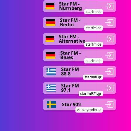
Star FM -
Nürnberg
starfm.de
Star FM -
Berlin
starfm.de
Star FM -
Alternative
starfm.de
Star FM -
Blues
starfm.de
Star FM
88.8
star888.gr
Star FM
97.1
starfm971.gr
Star 90's
viaplayradio.se