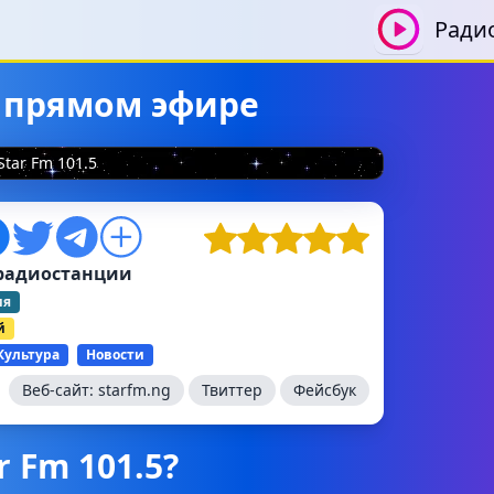
Ради
 в прямом эфире
Star Fm 101.5
радиостанции
ия
й
Культура
Новости
Веб-сайт:
starfm.ng
Твиттер
Фейсбук
r Fm 101.5?