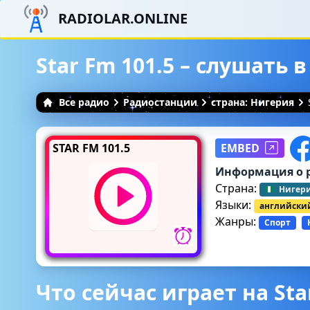
RADIOLAR.ONLINE
Star Fm 101.5 – слушать
Все радио
Радиостанции
страна: Нигерия
STAR FM 101.5
EMBED
Информация о 
Страна:
Нигер
Языки:
английски
Жанры:
Спорт
Что сейчас играет на Sta