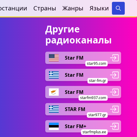
останции
Страны
Жанры
Языки
Search
Другие
радиоканалы
Star FM
star95.com
Star FM
star-fm.gr
Star FM
starfm937.com
STAR FM
star977.gr
Star FM+
starfmplus.ee