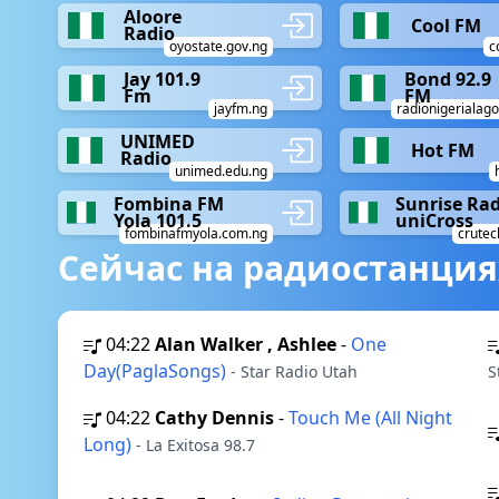
Aloore
Cool FM
Radio
oyostate.gov.ng
c
Jay 101.9
Bond 92.9
Fm
FM
jayfm.ng
radionigerialago
UNIMED
Hot FM
Radio
unimed.edu.ng
Fombina FM
Sunrise Ra
Yola 101.5
uniCross
fombinafmyola.com.ng
crutec
Сейчас на радиостанция
04:22
Alan Walker , Ashlee
-
One
Day(PaglaSongs)
- Star Radio Utah
S
04:22
Cathy Dennis
-
Touch Me (All Night
Long)
- La Exitosa 98.7