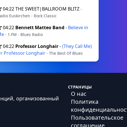
04:22
THE SWEET|BALLROOM BLITZ
-
adio Euskirchen - Rock Classic
04:22
Bennett Matteo Band
-
Believe in
Me
- 1.FM - Blues Radio
04:22
Professor Longhair
-
(They Call Me)
r Professor Longhair
- The Best Of Blues
СТРАНИЦЫ
О нас
анций, организованный
Политика
конфиденциальнос
Пользовательское
соглашение